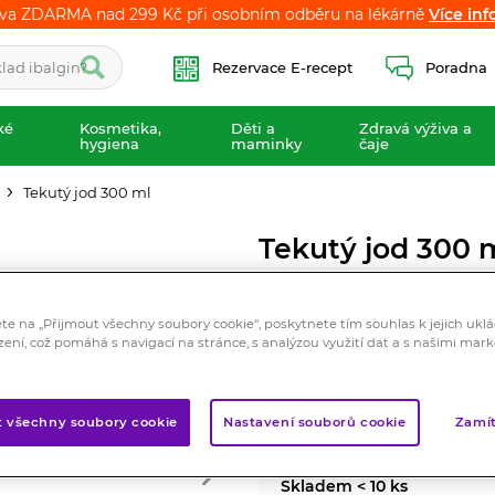
va ZDARMA nad 299 Kč při osobním odběru na lékárně
va ZDARMA nad 299 Kč při osobním odběru na lékárně
Více inf
Více inf
Rezervace E-recept
Poradna
ké
Kosmetika,
Děti a
Zdravá výživa a
hygiena
maminky
čaje
Tekutý jod 300 ml
Tekutý jod 300 
Doplněk stravy
Tekutý jod ve formě mikročás
ete na „Přijmout všechny soubory cookie“, poskytnete tím souhlas k jejich ukl
zení, což pomáhá s navigací na stránce, s analýzou využití dat a s našimi mar
organismu.
Značka:
Pharma Activ
Hodnocení
t všechny soubory cookie
Nastavení souborů cookie
Zamít
Skladem < 10 ks