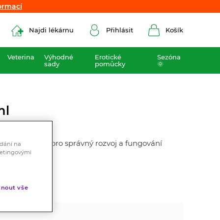
ormací
ormací
Najdi lékárnu
Přihlásit
Košík
Veterina
Výhodné
Erotické
Sezóna
sady
pomůcky
🌞
ml
tic je vhodný pro správný rozvoj a fungování
ádání na
ketingovými
nout vše