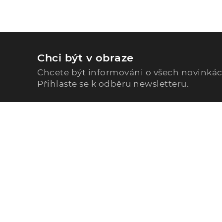
Chci být v obraze
Chcete být informováni o všech novinká
Přihlaste se k odběru newsletteru.
Zavolejte nám
296 567 121
Po - Pá: 9:00 - 15:00
Podle Trati 624/7, 108 00 Praha-10 Malešice, CZ
info@alphega.cz