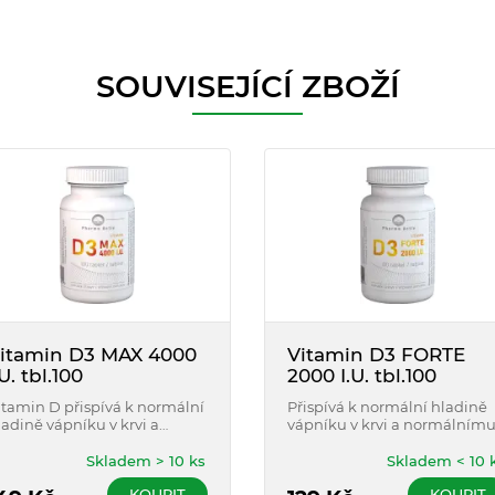
SOUVISEJÍCÍ ZBOŽÍ
itamin D3 MAX 4000
Vitamin D3 FORTE
.U. tbl.100
2000 I.U. tbl.100
itamin D přispívá k normální
Přispívá k normální hladině
ladině vápníku v krvi a
vápníku v krvi a normálním
ormálnímu stavu kostí.
stavu kostí, udržení normáln
itamin D přispívá k udržení
činnosti svalů, stavu zubů.
Skladem > 10 ks
Skladem < 10 
ormální činnosti svalů, stavu
Podporuje funkci imunitníh
KOUPIT
KOUPIT
ubů, podporuje funkci
systému.