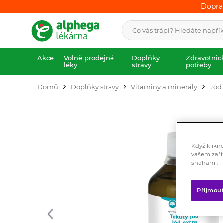
Dopra
Dopra
Akce
Volně prodejné
Doplňky
Zdravotnic
léky
stravy
potřeby
Domů
Doplňky stravy
Vitaminy a minerály
Jód
Když klikn
vašem zaří
snahami.
Přijmou