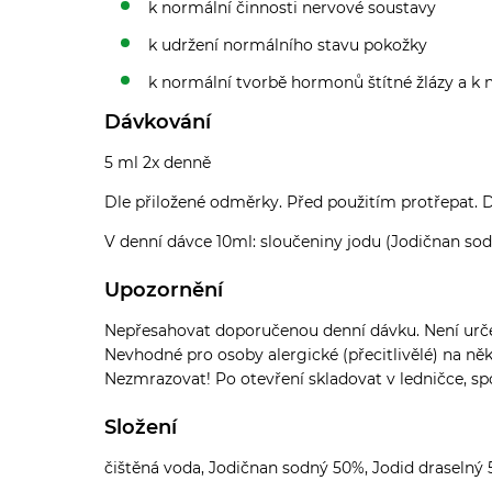
k normální činnosti nervové soustavy
k udržení normálního stavu pokožky
k normální tvorbě hormonů štítné žlázy a k n
Dávkování
5 ml 2x denně
Dle přiložené odměrky. Před použitím protřepat.
V denní dávce 10ml: sloučeniny jodu (Jodičnan so
Upozornění
Nepřesahovat doporučenou denní dávku. Není určeno
Nevhodné pro osoby alergické (přecitlivělé) na ně
Nezmrazovat! Po otevření skladovat v ledničce, s
Složení
čištěná voda, Jodičnan sodný 50%, Jodid draselný 