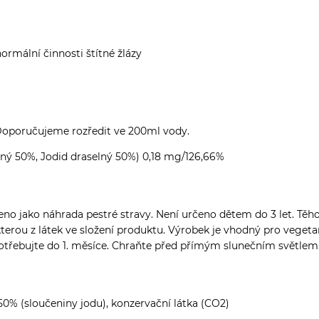
ormální činnosti štítné žlázy
 Doporučujeme rozředit ve 200ml vody.
dný 50%, Jodid draselný 50%) 0,18 mg/126,66%
 jako náhrada pestré stravy. Není určeno dětem do 3 let. Těhot
kterou z látek ve složení produktu. Výrobek je vhodný pro veget
potřebujte do 1. měsíce. Chraňte před přímým slunečním světlem
50% (sloučeniny jodu), konzervační látka (CO2)