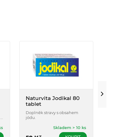
Naturvita Jodikal 80
Nutricius 
tablet
150mcg 90
Doplněk stravy s obsahem
Obsahuje jód, 
u
jódu.
nezbytný pro 
í
štítné žlázy, 
činnost nervo
ks
Skladem > 10 ks
o
Pomáhá udrže
KOUPIT
pokožky.