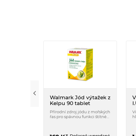
Walmark Jód výtažek z
V
Kelpu 90 tablet
I
Přírodní zdroj jódu z mořských
V
řas pro spávnou funkci štítné
h
žlázy. Přispívá ke správné
n
tvorbě hormonů štítné žlázy a
V
podporuje normání funkci
n
Dočasně vyprodané
nervové soustavy.
z