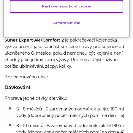
Cena za 1 g : 0.61 Kč
Nastavení souborů cookie
Popis
Zamítnout vše
Sunar Expert AR+Comfort 2
je pokračovací kojenecká
výživa určená jako součást smíšené stravy pro kojence od
ukončeného 6. měsíce, pokud nemohou být kojeni a není
vhodný jako jediný zdroj výživy. Pro nejčastější zažívací
potíže: ublinkávání, zácpy, koliky.
Bez palmového oleje.
Dávkování
Příprava jedné dávky dle věku:
6 - 8 měsíců - 6 zarovnaných odměrek zalijte 180 ml
vody (doporučený počet mléčných porcí na den = 5)
8 - 10 měsíců - 6 zarovnaných odměrek zalijte 180 ml
vody (doporučený počet mléčných porcí na den = 4)