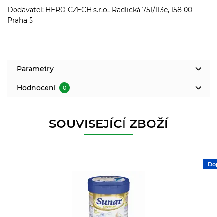
Dodavatel: HERO CZECH s.r.o., Radlická 751/113e, 158 00
Praha 5
Parametry
Hodnocení
0
SOUVISEJÍCÍ ZBOŽÍ
Do