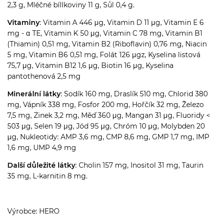
2,3 g, Mléčné bíllkoviny 11 g, Sůl 0,4 g.
Vitaminy
: Vitamin A 446 μg, Vitamin D 11 μg, Vitamin E 6
mg - α TE, Vitamin K 50 μg, Vitamin C 78 mg, Vitamin B1
(Thiamin) 0,51 mg, Vitamin B2 (Riboflavin) 0,76 mg, Niacin
5 mg, Vitamin B6 0,51 mg, Folát 126 μgz, Kyselina listová
75,7 μg, Vitamin B12 1,6 μg, Biotin 16 μg, Kyselina
pantothenová 2,5 mg
Minerální látky
: Sodík 160 mg, Draslík 510 mg, Chlorid 380
mg, Vápník 338 mg, Fosfor 200 mg, Hořčík 32 mg, Železo
7,5 mg, Zinek 3,2 mg, Měď 360 μg, Mangan 31 μg, Fluoridy <
503 μg, Selen 19 μg, Jód 95 μg, Chróm 10 μg, Molybden 20
μg, Nukleotidy: AMP 3,6 mg, CMP 8,6 mg, GMP 1,7 mg, IMP
1,6 mg, UMP 4,9 mg
Další důležité látky
: Cholin 157 mg, Inositol 31 mg, Taurin
35 mg, L-karnitin 8 mg.
Výrobce: HERO