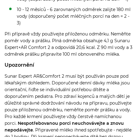
10 - 12 měsíců - 6 zarovnaných odměrek zalijte 180 ml
vody (doporučený počet mléčných porcí na den = 2 -
3)
Při přípravě vždy používejte přiloženou odměrku. Neměňte
poměr vody a prášku. Plná odměrka obsahuje 4,1 g Sunaru
Expert+AR Comfort 2 a odpovídá 20,6 kcal. Z 90 ml vody a 3
odměrek prášku připravíte 100 ml obnoveného mléka.
Upozornění
Sunar Expert AR&Comfort 2 musí být používán pouze pod
lékařským dohledem. Doporučené denní dávky mléka jsou
orientační, řiďte se individuální potřebou dítěte a
doporučením pediatra. Pro zdraví kojenců a malých dětí je
důležité správné dodržování návodu na přípravu, používejte
pouze přiloženou odměrku, neměňte poměr prášku a vody.
Pro každé krmení používejte vždy čerstvě namíchanou
porci.
Nespotřebovanou porci neuchovávejte a znovu
nepodávejte
. Připravené mléko ihned spotřebujte - nejdéle
do 1 hodiny. Při krmení neponechávejte dítě bez dozoru,