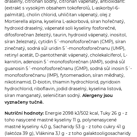
draselný, citronan sodný, citronan vápenatý, antioxidant:
(extrakt s vysokým obsahem tokoferolů, L-askorbyl-6-
palmitát), cholin chlorid, uhličitan vápenatý, olej z
Mortierella alpina, kyselina L-askorbová, síran hořečnatý,
hydroxid draselný, vápenaté soli kyseliny fosforečné,
difosforečnan železitý, taurin, hydroxid vápenatý, inositol,
síran železnatý, cytidin 5´-monofosforečnan (CMP), síran
zinečnatý, sodná sůl uridin 5´-monofosforečnanu (UMP),
retinyl acetát, D-pantothenát vápenatý, cholekalciferol, L-
karnitin, adenosin 5´-monofosforečnan (AMP), sodná sůl
guanosin 5´-monofosforečnanu (GMP), sodná sůl inosin 5´-
monofosforečnanu (IMP), fytomenadion, síran měďnatý,
nikotinamid, D-biotin, thiamin hydrochlorid, pyridoxin
hydrochlorid, riboflavin, jodid draselný, kyselina listová,
síran manganatý, seleničitan sodný.
Alergeny jsou
vyznačeny tučně.
Nutriční hodnoty:
Energie 2098 kJ/502 kcal, Tuky 26 g - z
toho nasycené mastné kyseliny 11 g, polynenasycené
mastné kyseliny 4,0 g, Sacharidy 53 g - z toho cukry 41 g
(laktóza 39 g), Vláknina 3,1 g - z toho galaktooligosacharidy