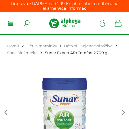
Doprava ZDARMA nad 299 Kč při osobním odběru na
lékárně
Více informací
Domů
Děti a maminky
Dětská - Kojenecká výživa
Speciální mléka
Sunar Expert AR+Comfort 2 700 g