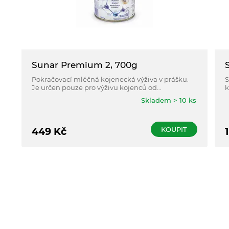
Sunar Premium 2, 700g
Pokračovací mléčná kojenecká výživa v prášku.
S
Je určen pouze pro výživu kojenců od
k
ukončeného 6. měsíce věku dítěte v období
v
Skladem > 10 ks
odstavování nebo pokud nemohou být kojeny.
d
n
KOUPIT
449
Kč