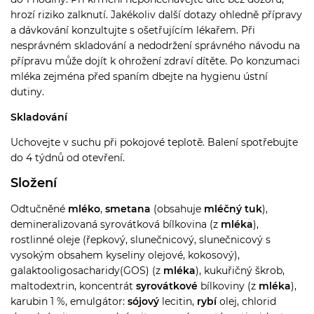
hrozí riziko zalknutí. Jakékoliv další dotazy ohledně přípravy
a dávkování konzultujte s ošetřujícím lékařem. Při
nesprávném skladování a nedodržení správného návodu na
přípravu může dojít k ohrožení zdraví dítěte. Po konzumaci
mléka zejména před spaním dbejte na hygienu ústní
dutiny.
Skladování
Uchovejte v suchu při pokojové teplotě. Balení spotřebujte
do 4 týdnů od otevření.
Složení
Odtučněné
mléko
,
smetana
(obsahuje
mléčný tuk
),
demineralizovaná syrovátková bílkovina (z
mléka
),
rostlinné oleje (řepkový, slunečnicový, slunečnicový s
vysokým obsahem kyseliny olejové, kokosový),
galaktooligosacharidy
(GOS) (z
mléka
), kukuřičný škrob,
maltodextrin, koncentrát
syrovátkové
bílkoviny (z
mléka
),
karubin 1 %, emulgátor:
sójový
lecitin,
rybí
olej, chlorid