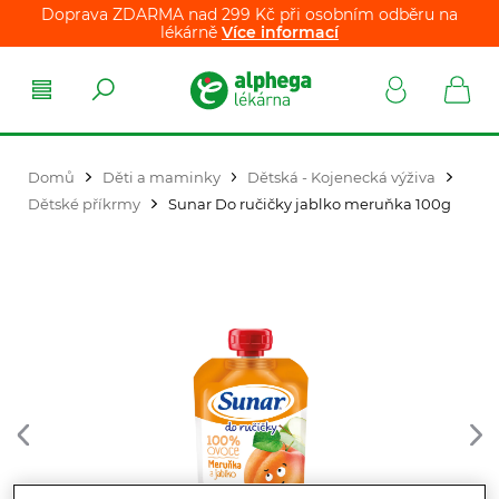
Doprava ZDARMA nad 299 Kč při osobním odběru na
lékárně
Více informací
Domů
Děti a maminky
Dětská - Kojenecká výživa
Dětské příkrmy
Sunar Do ručičky jablko meruňka 100g