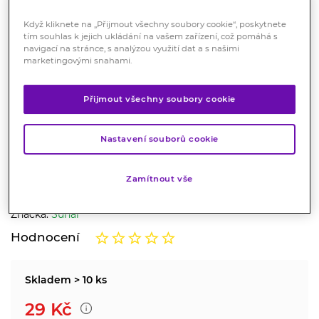
Když kliknete na „Přijmout všechny soubory cookie“, poskytnete
tím souhlas k jejich ukládání na vašem zařízení, což pomáhá s
navigací na stránce, s analýzou využití dat a s našimi
marketingovými snahami.
Přijmout všechny soubory cookie
Sunar Do ručičky jablko
meruňka 100g
Nastavení souborů cookie
Potraviny
Pasterizovaný, smíšený jablečno-meruňkový příkrm pro
Zamítnout vše
kojence a malé děti, od ukončeného 4. měsíce.
Značka:
Sunar
Hodnocení
Skladem > 10 ks
29
Kč