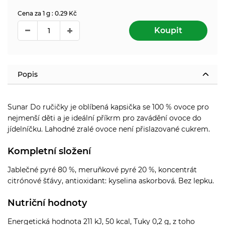
Cena za 1 g : 0.29 Kč
Koupit
Popis
Sunar Do ručičky je oblíbená kapsička se 100 % ovoce pro
nejmenší děti a je ideální příkrm pro zavádění ovoce do
jídelníčku. Lahodné zralé ovoce není přislazované cukrem.
Kompletní složení
Jablečné pyré 80 %, meruňkové pyré 20 %, koncentrát
citrónové šťávy, antioxidant: kyselina askorbová. Bez lepku.
Nutriční hodnoty
Energetická hodnota 211 kJ, 50 kcal, Tuky 0,2 g, z toho