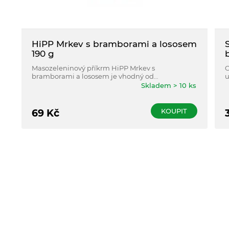
HiPP Mrkev s bramborami a lososem
190 g
Masozeleninový příkrm HiPP Mrkev s
O
bramborami a lososem je vhodný od
u
ukončeného 4. měsíce dle doporučení pediatra.
Skladem > 10 ks
Obsahuje omega-3 mastné kyseliny pro vývoj
mozku a nervových buněk.
KOUPIT
69
Kč