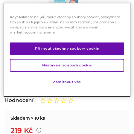
Když kliknete na „Přijmout všechny soubory cookie“, poskytnete
tím souhlas k jejich ukládání na vašem zařízení, což pomáhá s
navigací na stránce, s analýzou využití dat a s našimi
marketingovými snahami.
Přijmout všechny soubory cookie
Stérimar Baby Na ucpaný nos
50 ml
Nastavení souborů cookie
Zdravotnický prostředek
Ulevuje od ucpaného nosu při rýmě nebo chřipce.
Zamítnout vše
Značka:
Stérimar
Hodnocení
Skladem > 10 ks
219
Kč