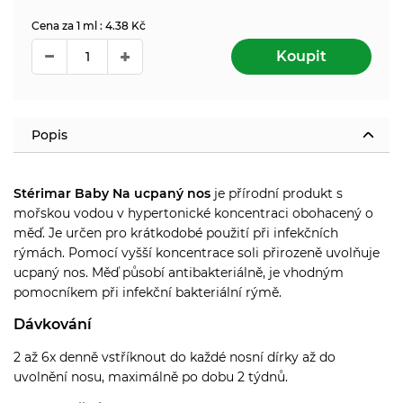
Cena za 1 ml : 4.38 Kč
Koupit
Popis
Stérimar Baby Na ucpaný nos
je přírodní produkt s
mořskou vodou v hypertonické koncentraci obohacený o
měď. Je určen pro krátkodobé použití při infekčních
rýmách. Pomocí vyšší koncentrace soli přirozeně uvolňuje
ucpaný nos. Měď působí antibakteriálně, je vhodným
pomocníkem při infekční bakteriální rýmě.
Dávkování
2 až 6x denně vstříknout do každé nosní dírky až do
uvolnění nosu, maximálně po dobu 2 týdnů.