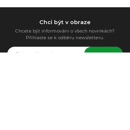
Chci být v obraze
Chcete být informováni o všech novinkách?
Přihlaste se k odběru newsletteru.
ODESLAT
Zavolejte nám
296 567 121
Po - Pá: 9:00 - 15:00
Podle Trati 624/7, 108 00 Praha-10 Malešice, CZ
info@alphega.cz