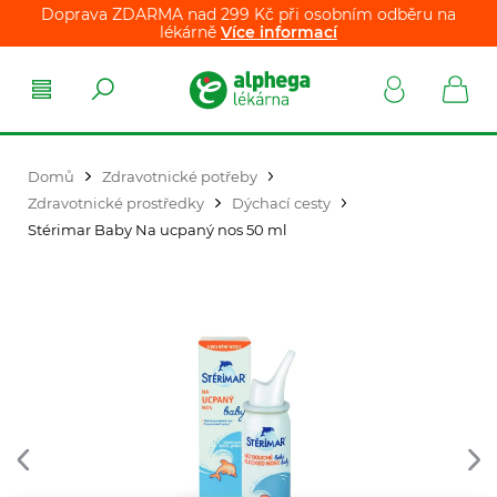
Doprava ZDARMA nad 299 Kč při osobním odběru na
lékárně
Více informací
Domů
Zdravotnické potřeby
Zdravotnické prostředky
Dýchací cesty
Stérimar Baby Na ucpaný nos 50 ml