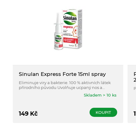
Sinulan Express Forte 15ml spray
Eliminuje viry a bakterie. 100 % aktivních látek
přírodního původu Uvolňuje ucpaný nos a
P
zmírňuje bolest dutin.
Skladem > 10 ks
KOUPIT
149
Kč