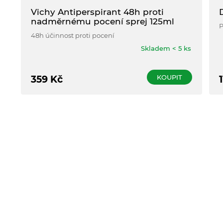
Vichy Antiperspirant 48h proti
nadměrnému pocení sprej 125ml
P
48h účinnost proti pocení
Skladem < 5 ks
KOUPIT
359
Kč