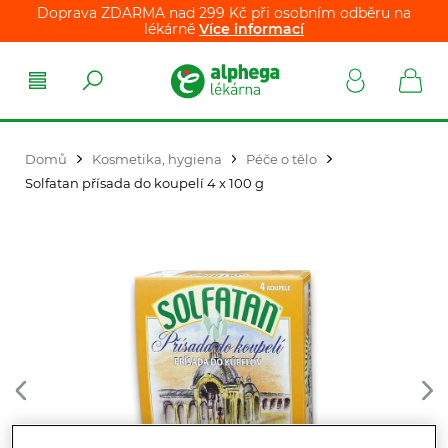
Doprava ZDARMA nad 299 Kč při osobním odběru na
lékárně
Více informací
Domů
Kosmetika, hygiena
Péče o tělo
Solfatan přísada do koupelí 4 x 100 g