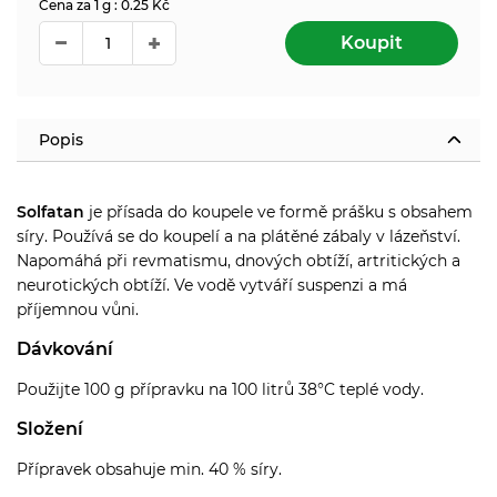
Cena za 1 g : 0.25 Kč
Koupit
Popis
Solfatan
je přísada do koupele ve formě prášku s obsahem
síry. Používá se do koupelí a na plátěné zábaly v lázeňství.
Napomáhá při revmatismu, dnových obtíží, artritických a
neurotických obtíží. Ve vodě vytváří suspenzi a má
příjemnou vůni.
Dávkování
Použijte 100 g přípravku na 100 litrů 38°C teplé vody.
Složení
Přípravek obsahuje min. 40 % síry.