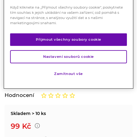
Když kliknete na „Přijmout všechny soubory cookie“, poskytnete
tím souhlas k jejich ukládání na vašem zařízení, což pomáhá s
navigací na stránce, s analýzou využití dat a s našimi
marketingovými snahami.
Přijmout všechny soubory cookie
Solfatan přísada do koupelí 4 x
100 g
Nastavení souborů cookie
Kosmetika
Zamítnout vše
Přísada do koupele ve formě prášku s obsahem síry.
Značka:
Solfatan
Hodnocení
Skladem > 10 ks
99
Kč