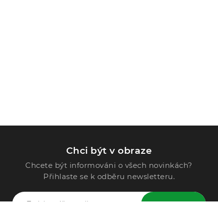
Chci být v obraze
Chcete být informováni o všech novinkách?
Přihlaste se k odběru newsletteru.
ODESLAT