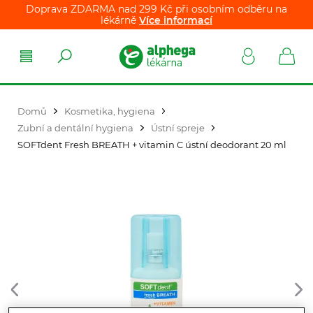
Doprava ZDARMA nad 299 Kč při osobním odběru na
lékárně
Více informací
Domů
Kosmetika, hygiena
Zubní a dentální hygiena
Ústní spreje
SOFTdent Fresh BREATH + vitamin C ústní deodorant 20 ml