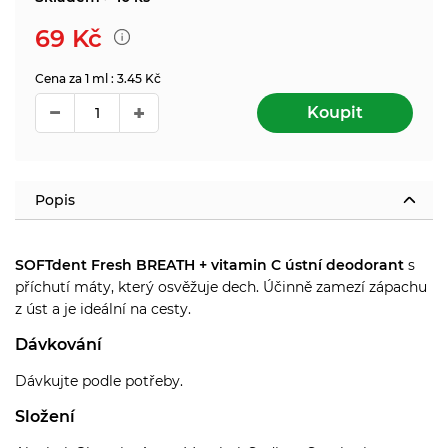
69
Kč
Cena za 1 ml : 3.45 Kč
Koupit
Popis
SOFTdent Fresh BREATH + vitamin C ústní deodorant
s
příchutí máty, který osvěžuje dech. Ú
činně zamezí zápachu
z úst a je ideální na cesty.
Dávkování
Dávkujte podle potřeby.
Složení