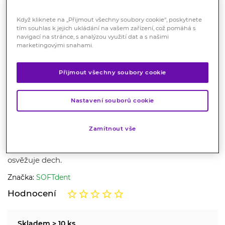
Když kliknete na „Přijmout všechny soubory cookie“, poskytnete
tím souhlas k jejich ukládání na vašem zařízení, což pomáhá s
navigací na stránce, s analýzou využití dat a s našimi
marketingovými snahami.
Přijmout všechny soubory cookie
SOFTdent Fresh BREATH +
vitamin C ústní deodorant 20
Nastavení souborů cookie
ml
Zamítnout vše
Kosmetika
Praktický ústní deodorant s příchutí máty, který
osvěžuje dech.
Značka:
SOFTdent
Hodnocení
Skladem > 10 ks