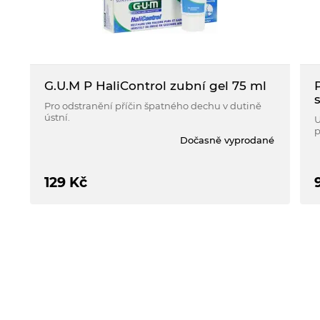
G.U.M P HaliControl zubní gel 75 ml
Pro odstranění příčin špatného dechu v dutině
ústní.
U
p
Dočasně vyprodané
h
129
Kč