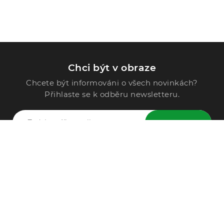
Chci být v obraze
Chcete být informováni o všech novinkách?
Přihlaste se k odběru newsletteru.
ODESLAT
Zavolejte nám
296 567 121
Po - Pá: 9:00 - 15:00
Podle Trati 624/7, 108 00 Praha-10 Malešice, CZ