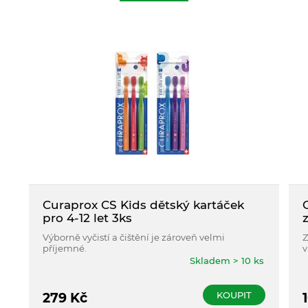
Curaprox CS Kids dětský kartáček
pro 4-12 let 3ks
Výborně vyčistí a čištění je zároveň velmi
Z
příjemné.
v
Skladem > 10 ks
KOUPIT
279
Kč