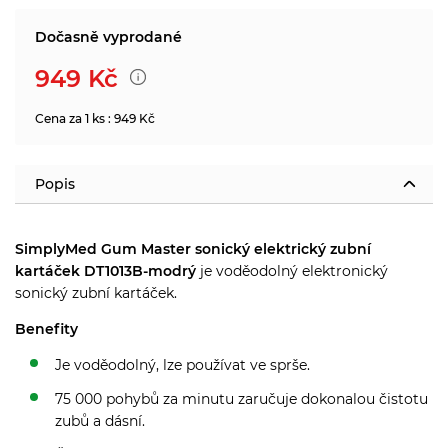
Dočasně vyprodané
949
Kč
Cena za 1 ks : 949 Kč
Popis
SimplyMed Gum Master sonický elektrický zubní
kartáček DT1013B-modrý
je voděodolný elektronický
sonický zubní kartáček.
Benefity
Je voděodolný, lze používat ve sprše.
75 000 pohybů za minutu zaručuje dokonalou čistotu
zubů a dásní.