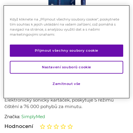
Když kliknete na „Přijmout všechny soubory cookie“, poskytnete
tím souhlas k jejich ukládání na vašem zařízení, což pomáhá s
navigací na stránce, s analýzou využití dat a s našimi
marketingovými snahami.
Přijmout všechny soubory cookie
Doprava zdarma
SimplyMed Gum Master sonický
Nastavení souborů cookie
elektrický zubní kartáček
DT1013B-modrý
Zamítnout vše
Hygiena
Elektronický sonický kartáček, poskytuje 5 režimů
čištění a 76 000 pohybů za minutu.
Značka:
SimplyMed
Hodnocení