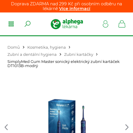
Doprava ZDARMA nad 299 Kč při osobním odběru na
lékárně
Více informací
Domů
Kosmetika, hygiena
Zubní a dentální hygiena
Zubní kartáčky
SimplyMed Gum Master sonický elektrický zubní kartáček
DT1013B-modrý