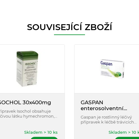
SOUVISEJÍCÍ ZBOŽÍ
SOCHOL 30x400mg
GASPAN
enterosolventní
řípravek Isochol obsahuje
tobolky 14 ks
éčivou látku hymechromon,
Gaspan je rostlinný léčivý
terý podporuje tvorbu a
přípravek k léčbě trávicích
ylučování žluče, tlumí bolest
obtíží, spojených zejména s
ři žlučových obtížích tím, že
mírnými křečemi, plynatostí,
Skladem > 10 ks
Skladem > 10 
volňuje bolestivé křeče
plností a bolestí břicha.