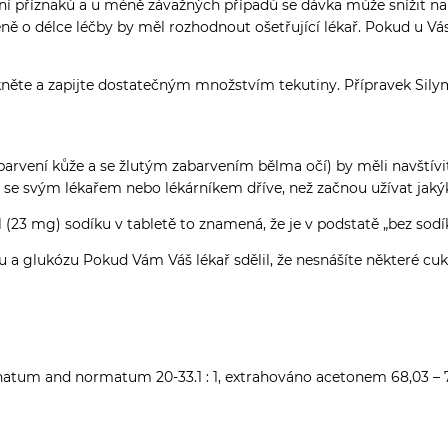
ení příznaků a u méně závažných případů se dávka může snížit na
ě o délce léčby by měl rozhodnout ošetřující lékař. Pokud u Vás 
lkněte a zapijte dostatečným množstvím tekutiny. Přípravek Sily
barvení kůže a se žlutým zabarvením bělma očí) by měli navštívit
t se svým lékařem nebo lékárníkem dříve, než začnou užívat jakýk
23 mg) sodíku v tabletě to znamená, že je v podstatě „bez sodí
u a glukózu Pokud Vám Váš lékař sdělil, že nesnášíte některé cu
finatum and normatum 20-33.1 : 1, extrahováno acetonem 68,03 