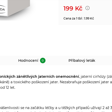
199
Kč
Cena za 1 tbl : 1.99 Kč
Hodnocení
Příbalový leták
0
onických zánětlivých jaterních onemocnění
, jaterní cirhózy 
káně) a toxického poškození jater. Nezabraňuje poškození jater a
d 12 let.
snášenlivosti se na začátku léčby a u těžkých případů užívají 2 až