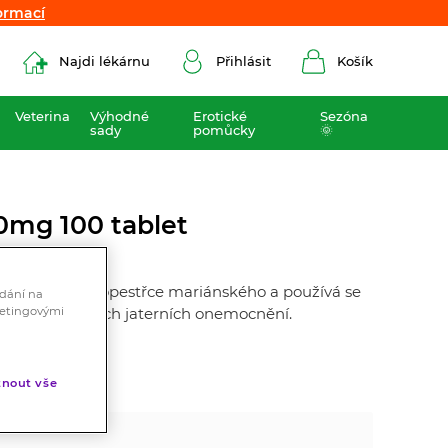
ormací
ormací
Najdi lékárnu
Přihlásit
Košík
Veterina
Výhodné
Erotické
Sezóna
sady
pomůcky
🌞
0mg 100 tablet
kt z plodů ostropestřce mariánského a používá se
ádání na
ketingovými
kých zánětlivých jaterních onemocnění.
nout vše