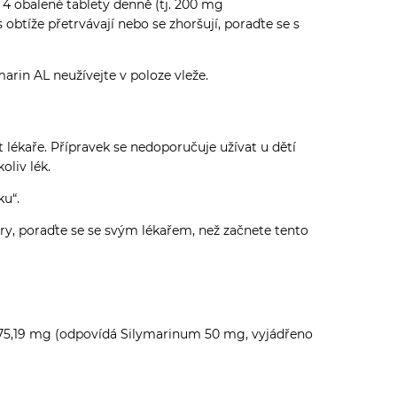
 4 obalené tablety denně (tj. 200 mg
obtíže přetrvávají nebo se zhoršují, poraďte se s
marin AL neužívejte v poloze vleže.
 lékaře. Přípravek se nedoporučuje užívat u dětí
oliv lék.
ku“.
kry, poraďte se se svým lékařem, než začnete tento
– 75,19 mg (odpovídá Silymarinum 50 mg, vyjádřeno