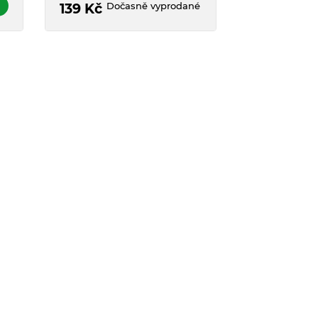
Dočasně vyprodané
ro
139
Kč
279
Kč
.