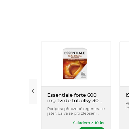
Essentiale forte 600
I
mg tvrdé tobolky 30
P
ks
l
Podpora přirozené regenerace
k
jater. Užívá se pro zlepšení
v
subjektivních obtíží u
p
jaterních onemocnění, která
Skladem > 10 ks
u
jsou způsobena toxicko-