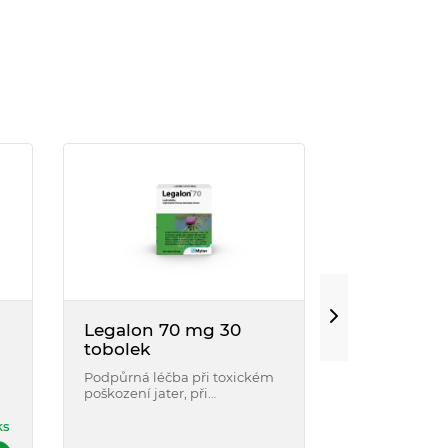
Legalon 70 mg 30
LAGOSA D
tobolek
50 obalov
Podpůrná léčba při toxickém
Určeno k léč
poškození jater, při
jater. Rostlinn
chronickém zánětlivém
přípravek obs
onemocnění jater nebo při
extrakt z plod
ks
jaterní cirhóze.
mariánského.