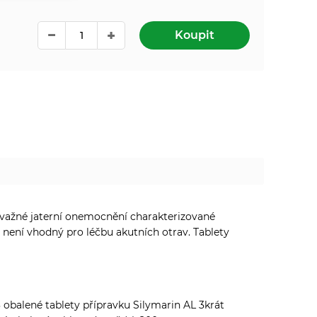
Koupit
(závažné jaterní onemocnění charakterizované
 není vhodný pro léčbu akutních otrav. Tablety
 3 obalené tablety přípravku Silymarin AL 3krát