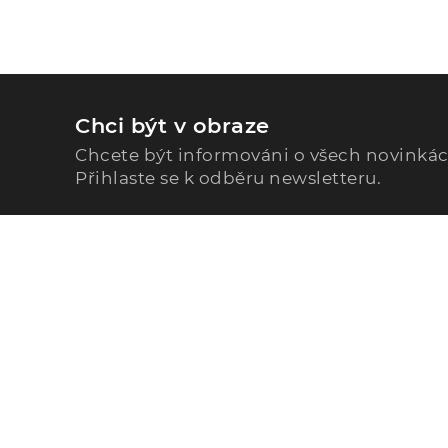
Chci být v obraze
Chcete být informováni o všech novinká
Přihlaste se k odběru newsletteru.
Zavolejte nám
296 567 121
Po - Pá: 9:00 - 15:00
Podle Trati 624/7, 108 00 Praha-10 Malešice, CZ
info@alphega.cz