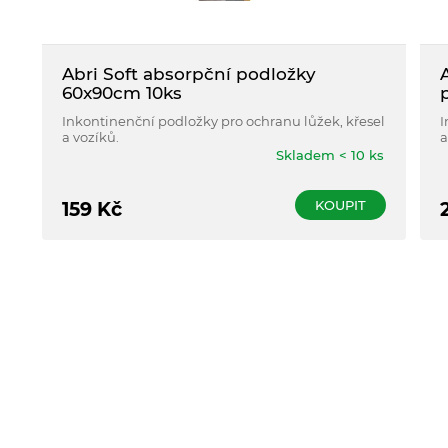
Abri Soft absorpční podložky
60x90cm 10ks
Inkontinenční podložky pro ochranu lůžek, křesel
I
a vozíků.
a
v
Skladem < 10 ks
KOUPIT
159
Kč