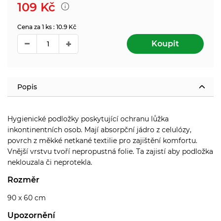
109
Kč
Cena za 1 ks : 10.9 Kč
Koupit
Popis
Hygienické podložky poskytující ochranu lůžka
inkontinentních osob. Mají absorpční jádro z celulózy,
povrch z měkké netkané textilie pro zajištění komfortu.
Vnější vrstvu tvoří nepropustná folie. Ta zajistí aby podložka
neklouzala či neprotekla.
Rozměr
90 x 60 cm
Upozornění