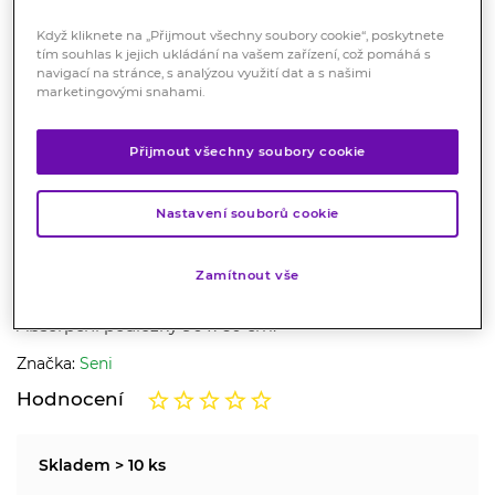
Když kliknete na „Přijmout všechny soubory cookie“, poskytnete
tím souhlas k jejich ukládání na vašem zařízení, což pomáhá s
navigací na stránce, s analýzou využití dat a s našimi
marketingovými snahami.
Přijmout všechny soubory cookie
VÝHODNÁ CENA
Seni Soft Basic hygienické
Nastavení souborů cookie
podložky 90x60cm 10ks
Zamítnout vše
Zdravotnický prostředek
Absorpční podložky 90 x 60 cm.
Značka:
Seni
Hodnocení
Skladem > 10 ks