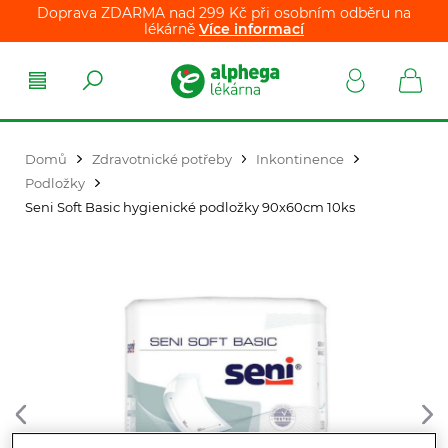
Doprava ZDARMA nad 299 Kč při osobním odběru na
lékárně
Více informací
Domů
Zdravotnické potřeby
Inkontinence
Podložky
Seni Soft Basic hygienické podložky 90x60cm 10ks