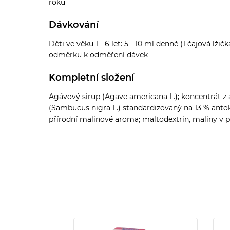
roku
Dávkování
Děti ve věku 1 - 6 let: 5 - 10 ml denně (1 čajová lžič
odměrku k odměření dávek
Kompletní složení
Agávový sirup (Agave americana L.); koncentrát z a
(Sambucus nigra L.) standardizovaný na 13 % antok
přírodní malinové aroma; maltodextrin, maliny v p