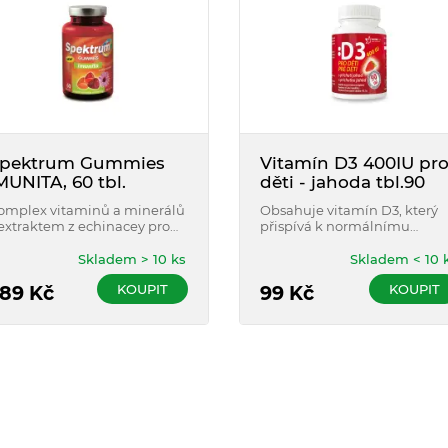
pektrum Gummies
Vitamín D3 400IU pr
MUNITA, 60 tbl.
děti - jahoda tbl.90
omplex vitaminů a minerálů
Obsahuje vitamín D3, který
 extraktem z echinacey pro
přispívá k normálnímu
odporu imunitnity. Ve 100%
vstřebávání a využití vápník
oporučených dávkách již ve 2
a fosforu, k udržení
Skladem > 10 ks
Skladem < 10 
ummies denně a mixu
normálního stavu kostí a
KOUPIT
KOUPIT
vocných příchutí.
89
Kč
zubů, k činnosti svalů a k
99
Kč
normální funkci imunitního
systému.