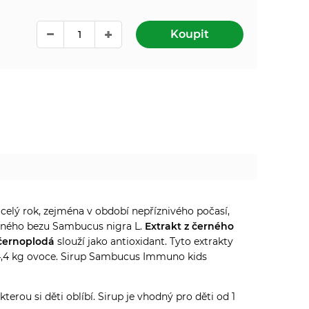
Koupit
celý rok, zejména v období nepříznivého počasí,
erného bezu Sambucus nigra L.
Extrakt z černého
černoplodá
slouží jako antioxidant. Tyto extrakty
 4,4 kg ovoce. Sirup Sambucus Immuno kids
rou si děti oblíbí. Sirup je vhodný pro děti od 1