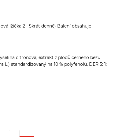
čajová lžička 2 - 5krát denně) Balení obsahuje
yselina citronová; extrakt z plodů černého bezu
 L.) standardizovaný na 10 % polyfenolů, DER 5: 1;