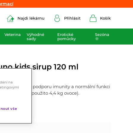
ormací
ormací
Najdi lékárnu
Přihlásit
Košík
Veterina
Výhodné
Erotické
Sezóna
sady
pomůcky
🌞
o kids sirup 120 ml
ádání na
erného bezu na podporu imunity a normální funkci
ketingovými
extraktu bylo použito 4,4 kg ovoce).
nout vše