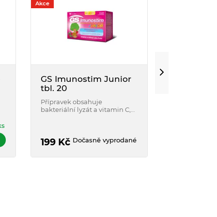
Akce
o
GS Imunostim Junior
Intact roli
tbl. 20
hroznový c
MALINA 4
Přípravek obsahuje
Doplněk stravy
bakteriální lyzát a vitamin C,
hroznového c
u
který účinně podporuje
vitaminem C a
imunitu Vašich dětí. Kúra až
maliny. Bez le
ks
na 3 měsíce.
Dočasně vyprodané
199
Kč
29
Kč