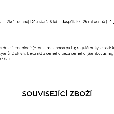
ka 1 - 2krát denně) Děti starší 6 let a dospělí: 10 - 25 ml denně (1 
rónie černoplodé (Aronia melanocarpa L.); regulátor kyselosti: k
yanů, DER 64: 1; extrakt z černého bezu černého (Sambucus nigra
rášku.
SOUVISEJÍCÍ ZBOŽÍ