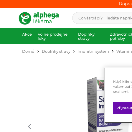
Dopra
Dopra
Akce
Volně prodejné
Doplňky
Zdravotnic
léky
stravy
potřeby
Domů
Doplňky stravy
Imunitní systém
Vitamín
Když klikn
vašem zaří
snahami.
Přijmou