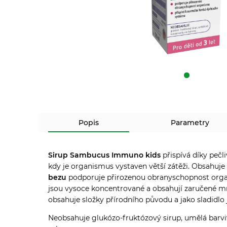
Popis
Parametry
Sirup Sambucus Immuno kids
přispívá díky pečl
kdy je organismus vystaven větší zátěži. Obsahuj
bezu
podporuje přirozenou obranyschopnost orga
jsou vysoce koncentrované a obsahují zaručené mn
obsahuje složky přírodního původu a jako sladidlo 
Neobsahuje glukózo-fruktózový sirup, umělá barviva