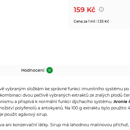
159
Kč
Cena za 1 ml : 1.33 Kč
Hodnocení
0
ivě vybraným složkám ke správné funkci imunitního systému po 
e kombinaci dvou pečlivě vybraných extraktů ze zralých plodů č
nismu a přispívá k normální funkci dýchacího systému.
Aronie 
ožství polyfenolů a antokyanů. Na 100 g extraktu bylo použito
je použit agávový sirup.
 ani konzervační látky. Sirup má lahodnou malinovou příchuť, kte