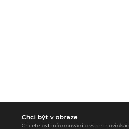
Chci být v obraze
Chcete být informováni o všech novinká