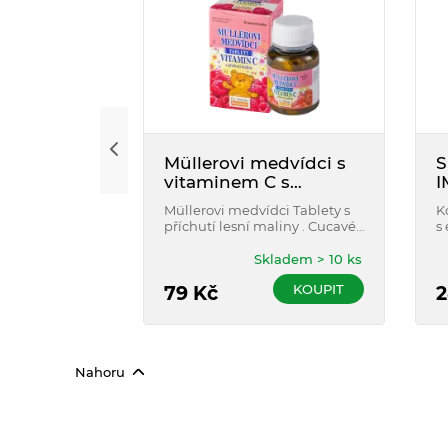
Müllerovi medvídci s
S
vitaminem C s
I
příchutí maliny 45 tbl
Müllerovi medvídci Tablety s
K
příchutí lesní maliny . Cucavé
s
tablety ve tvaru medvídků s
p
vitaminem C. Vhodné pro děti
d
Skladem > 10 ks
od 3 let.
g
KOUPIT
79
Kč
o
2
Nahoru