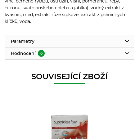
vína, černého rybízu, ostružin, višní, pomerančů, řepy,
citronu, svatojánského chleba a jablka), vodný extrakt z
kvasnic, med, extrakt růže šípkové, extrakt z pšeničných
klíčků, voda.
Parametry
Hodnocení
0
SOUVISEJÍCÍ ZBOŽÍ