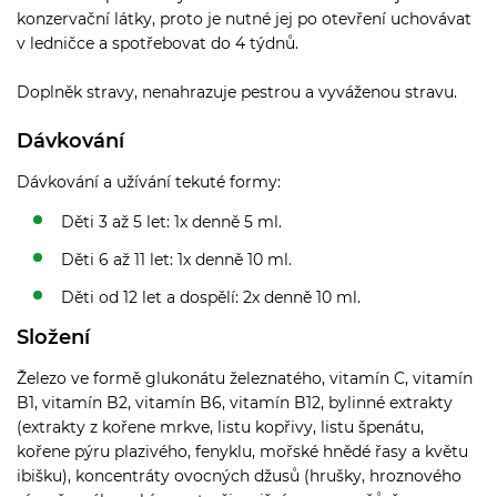
konzervační látky, proto je nutné jej po otevření uchovávat
v ledničce a spotřebovat do 4 týdnů.
Doplněk stravy, nenahrazuje pestrou a vyváženou stravu.
Dávkování
Dávkování a užívání tekuté formy:
Děti 3 až 5 let: 1x denně 5 ml.
Děti 6 až 11 let: 1x denně 10 ml.
Děti od 12 let a dospělí: 2x denně 10 ml.
Složení
Železo ve formě glukonátu železnatého, vitamín C, vitamín
B1, vitamín B2, vitamín B6, vitamín B12, bylinné extrakty
(extrakty z kořene mrkve, listu kopřivy, listu špenátu,
kořene pýru plazivého, fenyklu, mořské hnědé řasy a květu
ibišku), koncentráty ovocných džusů (hrušky, hroznového