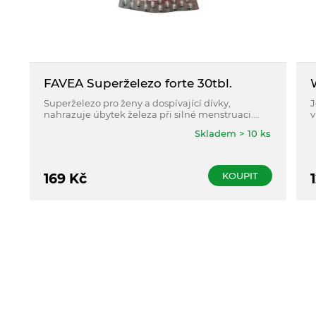
FAVEA Superželezo forte 30tbl.
Superželezo pro ženy a dospívající dívky,
J
nahrazuje úbytek železa při silné menstruaci.
v
Také pro těhotné ženy, sportovce, vegetariány,
p
Skladem > 10 ks
dárce krve a plazmy.
KOUPIT
169
Kč