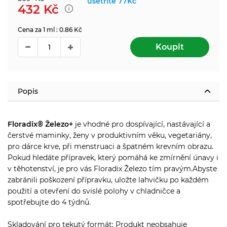
ušetříte
77Kč
432
Kč
Cena za 1 ml : 0.86 Kč
Koupit
Popis
Floradix® Železo+
je vhodné pro dospívající, nastávající a
čerstvé maminky, ženy v produktivním věku, vegetariány,
pro dárce krve, při menstruaci a špatném krevním obrazu.
Pokud hledáte přípravek, který pomáhá ke zmírnění únavy i
v těhotenství, je pro vás Floradix Železo tím pravým.Abyste
zabránili poškození přípravku, uložte lahvičku po každém
použití a otevření do svislé polohy v chladničce a
spotřebujte do 4 týdnů.
Skladování pro tekutý formát: Produkt neobsahuje