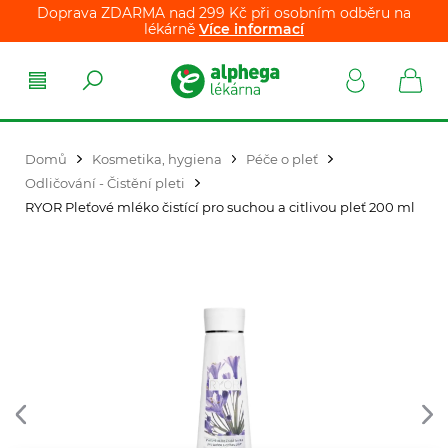
Doprava ZDARMA nad 299 Kč při osobním odběru na
lékárně
Více informací
Domů
Kosmetika, hygiena
Péče o pleť
Odličování - Čistění pleti
RYOR Pleťové mléko čistící pro suchou a citlivou pleť 200 ml