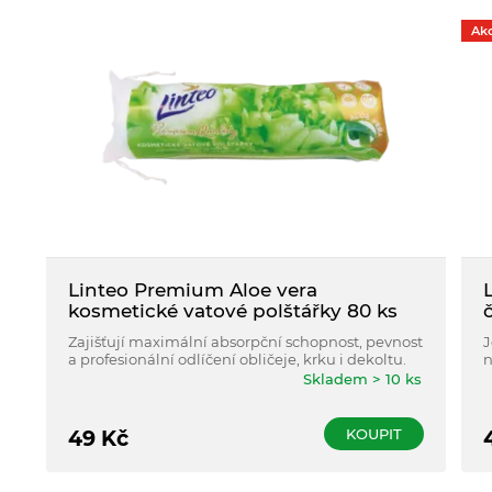
Ak
Linteo Premium Aloe vera
kosmetické vatové polštářky 80 ks
Zajišťují maximální absorpční schopnost, pevnost
J
a profesionální odlíčení obličeje, krku i dekoltu.
n
p
Skladem > 10 ks
p
KOUPIT
49
Kč