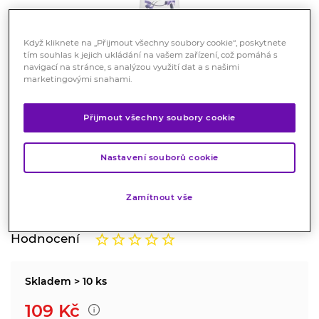
Když kliknete na „Přijmout všechny soubory cookie“, poskytnete
tím souhlas k jejich ukládání na vašem zařízení, což pomáhá s
navigací na stránce, s analýzou využití dat a s našimi
marketingovými snahami.
Přijmout všechny soubory cookie
RYOR Pleťové mléko čistící pro
suchou a citlivou pleť 200 ml
Nastavení souborů cookie
Kosmetika
Používá se k čištění pleti, krku a dekoltu.
Zamítnout vše
Značka:
Ryor
Hodnocení
Skladem > 10 ks
109
Kč