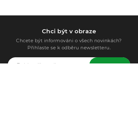
Chci být v obraze
Chcete být informováni o všech novinkách?
Přihlaste se k odběru newsletteru.
ODESLAT
Zavolejte nám
296 567 121
Po - Pá: 9:00 - 15:00
Podle Trati 624/7, 108 00 Praha-10 Malešice, CZ
info@alphega.cz