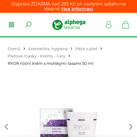
Doprava ZDARMA nad 299 Kč při osobním odběru na
lékárně
Více informací
Domů
Kosmetika, hygiena
Péče o pleť
Pleťové masky - Krémy - Gely
RYOR noční krém s mořskými řasami 50 ml