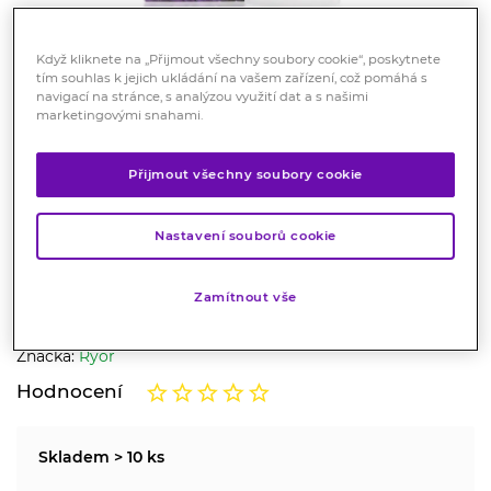
Když kliknete na „Přijmout všechny soubory cookie“, poskytnete
tím souhlas k jejich ukládání na vašem zařízení, což pomáhá s
navigací na stránce, s analýzou využití dat a s našimi
marketingovými snahami.
Přijmout všechny soubory cookie
RYOR noční krém s mořskými
řasami 50 ml
Nastavení souborů cookie
Kosmetika
Extrakty z mořských řas podporují zpevnění pokožky a
Zamítnout vše
její hydrataci.
Značka:
Ryor
Hodnocení
Skladem > 10 ks