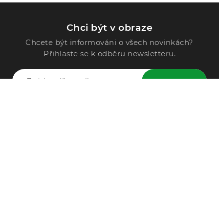
Chci být v obraze
Chcete být informováni o všech novinkách?
Přihlaste se k odběru newsletteru.
ODESLAT
Zavolejte nám
296 567 121
Po - Pá: 9:00 - 15:00
Podle Trati 624/7, 108 00 Praha-10 Malešice, CZ
info@alphega.cz
VŠE O NÁKUPU