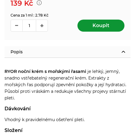
139
Kč
Cena za 1 ml : 2.78 Kč
Koupit
Popis
RYOR noční krém s mořskými řasami
je lehký, jemný,
snadno vstřebatelný regenerační krém. Extrakty z
mořských řas podporují zpevnění pokožky a její hydrataci.
P
ůsobí proti vráskám a redukuje všechny projevy stárnutí
pleti.
Dávkování
Vhodný k pravidelnému ošetření pleti.
Složení