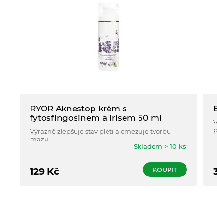
RYOR Aknestop krém s
fytosfingosinem a irisem 50 ml
V
p
Výrazně zlepšuje stav pleti a omezuje tvorbu
ú
mazu.
Skladem > 10 ks
KOUPIT
129
Kč