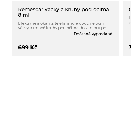
Remescar váčky a kruhy pod očima
8 ml
H
v
Efektivně a okamžitě eliminuje opuchlé oční
R
váčky a tmavé kruhy pod očima do 2 minut po
nanesení. Až o 75% zlepšení očních otoků a
Dočasně vyprodané
tmavých kruhů.
699
Kč