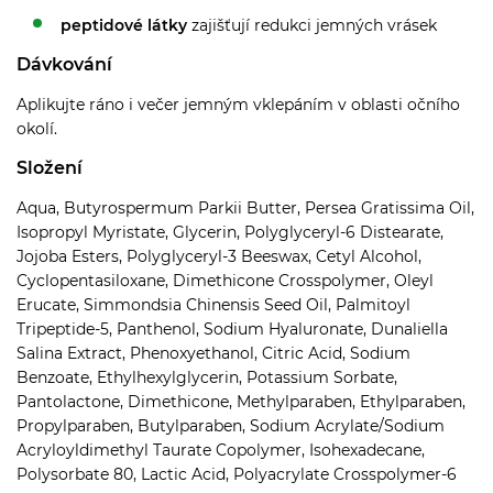
peptidové látky
zajišťují redukci jemných vrásek
Dávkování
Aplikujte ráno i večer jemným vklepáním v oblasti očního
okolí.
Složení
Aqua, Butyrospermum Parkii Butter, Persea Gratissima Oil,
Isopropyl Myristate, Glycerin, Polyglyceryl-6 Distearate,
Jojoba Esters, Polyglyceryl-3 Beeswax, Cetyl Alcohol,
Cyclopentasiloxane, Dimethicone Crosspolymer, Oleyl
Erucate, Simmondsia Chinensis Seed Oil, Palmitoyl
Tripeptide-5, Panthenol, Sodium Hyaluronate, Dunaliella
Salina Extract, Phenoxyethanol, Citric Acid, Sodium
Benzoate, Ethylhexylglycerin, Potassium Sorbate,
Pantolactone, Dimethicone, Methylparaben, Ethylparaben,
Propylparaben, Butylparaben, Sodium Acrylate/Sodium
Acryloyldimethyl Taurate Copolymer, Isohexadecane,
Polysorbate 80, Lactic Acid, Polyacrylate Crosspolymer-6