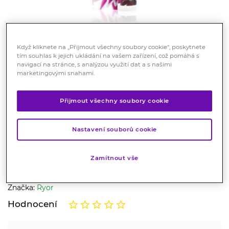
Když kliknete na „Přijmout všechny soubory cookie“, poskytnete
tím souhlas k jejich ukládání na vašem zařízení, což pomáhá s
navigací na stránce, s analýzou využití dat a s našimi
marketingovými snahami.
RYOR Kaviderm krém na
Přijmout všechny soubory cookie
redukci kruhů a váčků pod
očima 30 ml
Nastavení souborů cookie
Kosmetika
Intenzivní přípravek s komplexem aktivních látek
Zamítnout vše
napomáhá redukovat kruhy a váčky pod očima.
Značka:
Ryor
Hodnocení