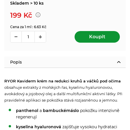
Skladem > 10 ks
199
Kč
Cena za 1 ml : 6.63 Kč
Koupit
Popis
RYOR Kaviderm krém na redukci kruhů a váčků pod očima
o
bsahuje extrakty z mořských řas, kyselinu hyaluronovou,
avokádový a jojobový olej a další multifunkční aktivní látky. P
ři
pravidelné aplikaci se pokožka stává rozjasněnou a jemnou.
panthenol
a
bambucké
máslo
pokožku intenzivně
regenerují
kyselina hyaluronová
zajišťuje vysokou hydrataci