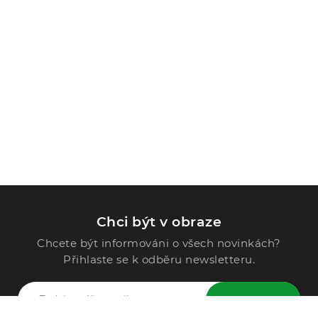
Chci být v obraze
Chcete být informováni o všech novinkách?
Přihlaste se k odběru newsletteru.
ODESLAT