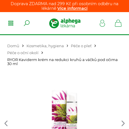
Doprava ZDARMA nad 299 Kč při osobním odběru na
lékárně
Více informací
Domů
Kosmetika, hygiena
Péče o pleť
Péče o oční okolí
RYOR Kaviderm krém na redukci kruhů a váčků pod očima
30 ml