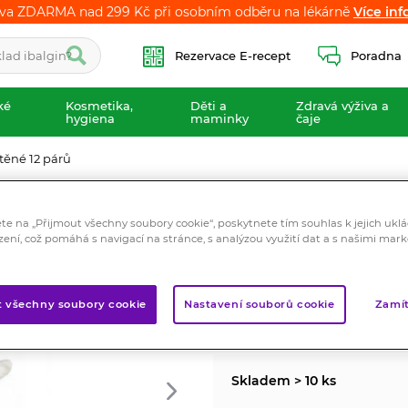
va ZDARMA nad 299 Kč při osobním odběru na lékárně
va ZDARMA nad 299 Kč při osobním odběru na lékárně
Více inf
Více inf
Rezervace E-recept
Poradna
ké
Kosmetika,
Děti a
Zdravá výživa a
hygiena
maminky
čaje
těné 12 párů
Rukavice bavlně
ete na „Přijmout všechny soubory cookie“, poskytnete tím souhlas k jejich ukl
Zdravotnický prostředek
zení, což pomáhá s navigací na stránce, s analýzou využití dat a s našimi mar
Bavlněné rukavice pro práci 
Značka:
Abena
t všechny soubory cookie
Nastavení souborů cookie
Zamít
Hodnocení
Skladem > 10 ks