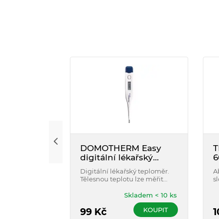
DOMOTHERM Easy
T
digitální lékařský
6
teploměr
Digitální lékařský teploměr.
A
Tělesnou teplotu lze měřit
s
axilárně, orálně i rektálně.
l
v
Skladem < 10 ks
h
KOUPIT
99
Kč
a
1