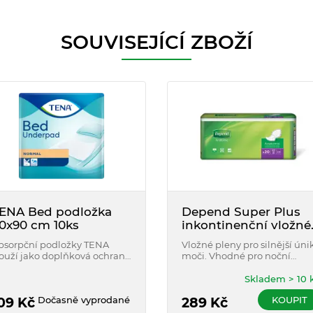
SOUVISEJÍCÍ ZBOŽÍ
ENA Bed podložka
Depend Super Plus
0x90 cm 10ks
inkontinenční vložné
pleny 20ks
bsorpční podložky TENA
Vložné pleny pro silnější úni
louží jako doplňková ochrana
moči. Vhodné pro noční
ůžek, křesel, vozíku a jsou
použití.
hodné také při provádění
Skladem > 10 
ygieny nebo při výměně
Dočasně vyprodané
KOUPIT
bsorpční pomůcky.
09
Kč
289
Kč