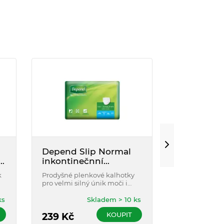
Depend Slip Normal
Obinadlo f
inkontinečnní
elastické 
kalhotky vel.XL 15ks
8cmx4m 2
k
Prodyšné plenkové kalhotky
Nesterilní obi
pro velmi silný únik moči i
měkké tkanin
stolice.
obvazům, obzv
kloubů, na kó
ks
Skladem > 10 ks
částech těla.
KOUPIT
239
Kč
169
Kč