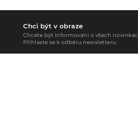
Chci být v obraze
Chcete být informováni o všech novinká
Přihlaste se k odběru newsletteru.
Zavolejte nám
296 567 121
Po - Pá: 9:00 - 15:00
Podle Trati 624/7, 108 00 Praha-10 Malešice, CZ
info@alphega.cz