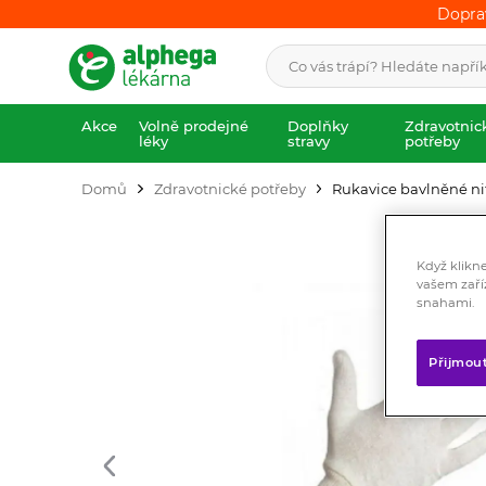
Dopra
Dopra
Akce
Volně prodejné
Doplňky
Zdravotnic
léky
stravy
potřeby
Domů
Zdravotnické potřeby
Rukavice bavlněné ni
Když klikn
vašem zaří
snahami.
Přijmou