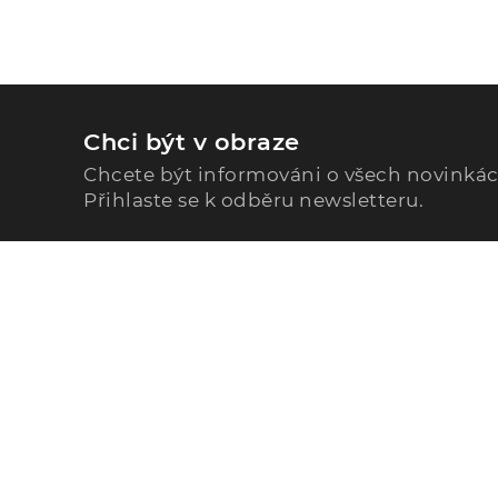
Chci být v obraze
Chcete být informováni o všech novinká
Přihlaste se k odběru newsletteru.
Zavolejte nám
296 567 121
Po - Pá: 9:00 - 15:00
Podle Trati 624/7, 108 00 Praha-10 Malešice, CZ
info@alphega.cz