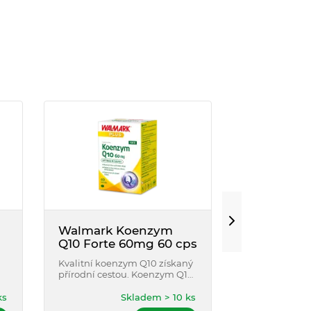
Walmark Koenzym
Acneminum
Q10 Forte 60mg 60 cps
Acneminum p
zdraví pokožky
Kvalitní koenzym Q10 získaný
správný vzhled
přírodní cestou. Koenzym Q10
violky trojbar
se přirozeně vyskytuje
u dospívajícíc
v lidském těle, ve velkém
ks
Skladem > 10 ks
,
formě doplňku 
množství v orgánech, jako jsou