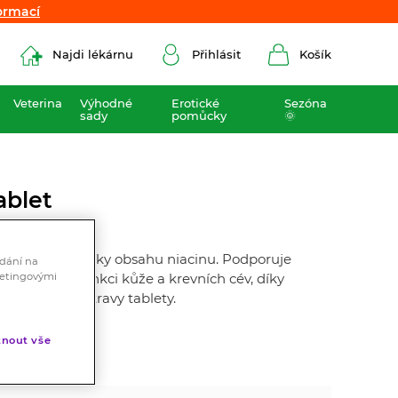
ormací
ormací
Najdi lékárnu
Přihlásit
Košík
Veterina
Výhodné
Erotické
Sezóna
sady
pomůcky
🌞
ablet
ící zdravím, díky obsahu niacinu. Podporuje
ádání na
 normální funkci kůže a krevních cév, díky
ketingovými
ť - doplněk stravy tablety.
nout vše