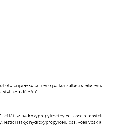
 tohoto přípravku učiněno po konzultaci s lékařem.
styl jsou důležité.
lešticí látky: hydroxypropylmethylcelulosa a mastek,
, lešticí látky: hydroxypropylcelulosa, včelí vosk a