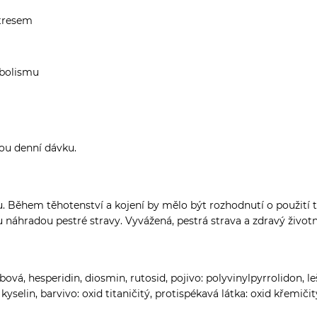
stresem
abolismu
ou denní dávku.
tu. Během těhotenství a kojení by mělo být rozhodnutí o použití
náhradou pestré stravy. Vyvážená, pestrá strava a zdravý životní 
rbová, hesperidin, diosmin, rutosid, pojivo: polyvinylpyrrolidon, 
yselin, barvivo: oxid titaničitý, protispékavá látka: oxid křemičitý