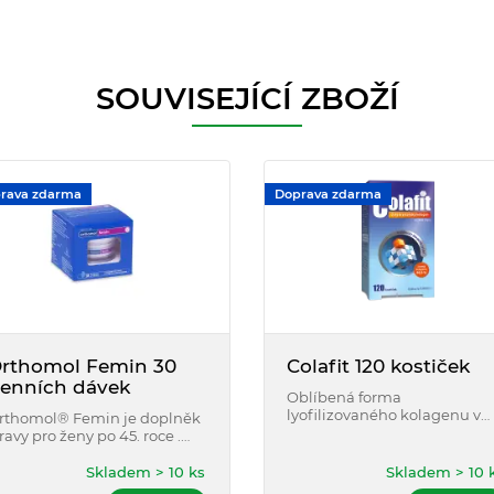
SOUVISEJÍCÍ ZBOŽÍ
rava zdarma
Doprava zdarma
rthomol Femin 30
Colafit 120 kostiček
enních dávek
Oblíbená forma
lyofilizovaného kolagenu v
rthomol® Femin je doplněk
malých bílých měkkých
travy pro ženy po 45. roce .
kostičkách, které obsahují
bsahuje důležité
pouze kolagen čistoty 99,9%
ikroživiny pro normální
Skladem > 10 ks
Skladem > 10 
(bez pomocných látek, barviv
okožku, vlasy a nehty.