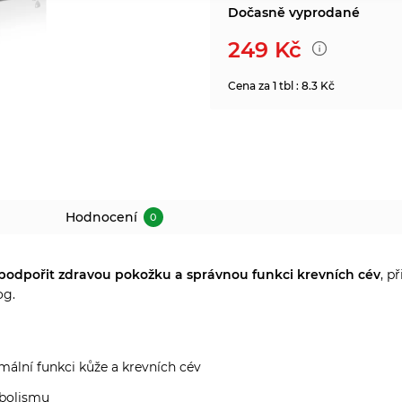
Dočasně vyprodané
249
Kč
Cena za 1 tbl : 8.3 Kč
Hodnocení
0
podpořit zdravou pokožku a správnou funkci krevních cév
, p
og.
mální funkci kůže a krevních cév
abolismu