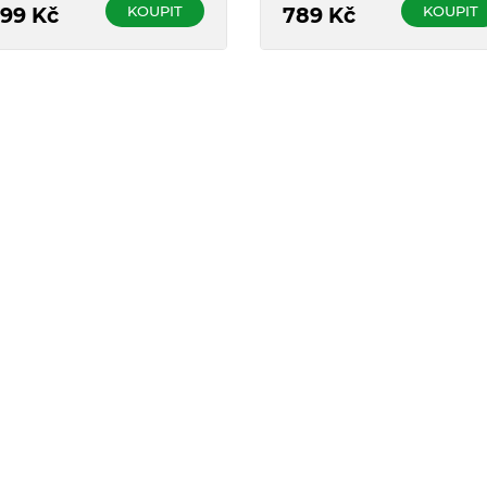
…) a snadno se užívají.
KOUPIT
KOUPIT
99
Kč
789
Kč