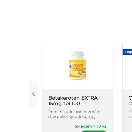
Dop
Betakaroten EXTRA
O
15mg tbl.100
d
Pomáhá udržovat normální
O
stav pokožky, udržuje její
s
krásnou barvu po slunění a
O
také přispívá udržení
m
Skladem > 10 ks
normálního stavu zraku.
p