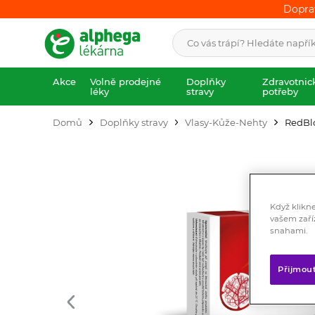
Dopra
Dopra
Akce
Volně prodejné
Doplňky
Zdravotnic
léky
stravy
potřeby
Domů
Doplňky stravy
Vlasy-Kůže-Nehty
RedBlo
Když klikn
vašem zaří
snahami.
Přijmou