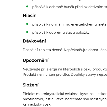
přispívá k ochraně buněk před oxidativním 
Niacin
přispívá k normálnímu energetickému met
přispívá k dobrému stavu pokožky.
Dávkování
Dospělí: 1 tableta denně. Nepřekračujte doporučen
Upozornění
Neužívejte při alergii na kteroukoli složku produk
Produkt není určen pro děti. Doplňky stravy nejsou 
Složení
Plnidlo: mikrokrystalická celulosa, kyselina L-asko
nikotinamid, lešticí látka: hořečnaté soli mastných k
karnaubský vosk.