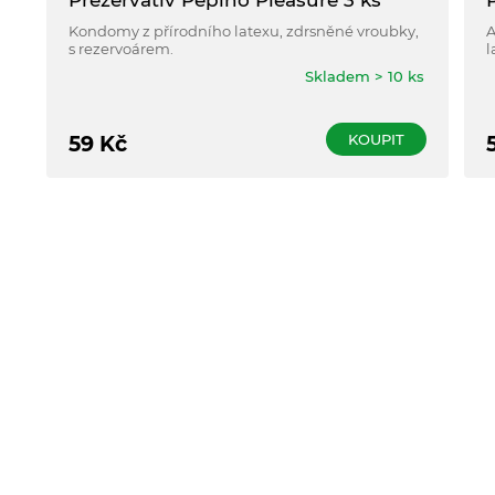
Prezervativ Pepino Pleasure 3 ks
Kondomy z přírodního latexu, zdrsněné vroubky,
A
s rezervoárem.
l
Skladem > 10 ks
KOUPIT
59
Kč