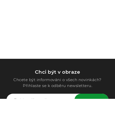
Chci být v obraze
Chcete být informováni o všech novinkách?
Přihlaste se k odběru newsletteru.
ODESLAT