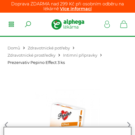
Doprava ZDARMA nad 299 Kč při osobním odběru na
lékárně
Více informací
Domů
Zdravotnické potřeby
Zdravotnické prostředky
Intimní přípravky
Prezervativ Pepino Effect 3 ks