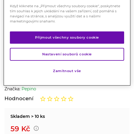
Když kliknete na „Přijmout všechny soubory cookie“, poskytnete
tím souhlas k jejich ukládání na vašem zařízení, což pomáhá s
navigací na stránce, s analýzou využití dat a s našimi
marketingovými snahami.
Přijmout všechny soubory cookie
Prezervativ Pepino Effect 3 ks
Nastavení souborů cookie
Zdravotnický prostředek
Zamítnout vše
Kondomy z přírodního latexu, zdrsněné kroužky, s
rezervoárem.
Značka:
Pepino
Hodnocení
Skladem > 10 ks
59
Kč