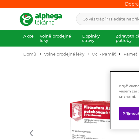
Dopra
Dopra
Akce
Volně prodejné
Doplňky
Zdravotnic
léky
stravy
potřeby
Domů
Volně prodejné léky
Oči - Paměť
Paměť
Když klikn
vašem zaří
snahami.
Přijmou