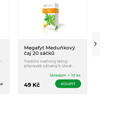
Megafyt Meduňkový
Lavekan 
čaj 20 sáčků
tobolky 28
m
Tradiční rostlinný léčivý
Lavekan je ros
přípravek užívaný k úlevě
přípravek, kte
mírných příznaků
léčbě přecho
psychického vypětí (neklid,
úzkostných ná
Skladem > 10 ks
psychická podrážděnost) a při
vnitřnímu užit
né
KOUPIT
poruchách spánku.
49
Kč
příbalovou in
289
Kč