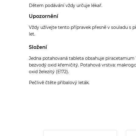
Dětem podávání vždy určuje lékař.
Upozornění
Vždy užívejte tento přípravek přesně v souladu s 
let.
Složení
Jedna potahovaná tableta obsahuje piracetamum 12
bezvodý oxid křemičitý. Potahová vrstva: makrogol
oxid železitý (E172).
Pečlivě čtěte příbalový leták.