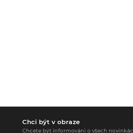
Chci být v obraze
Chcete být informováni o všech novinká