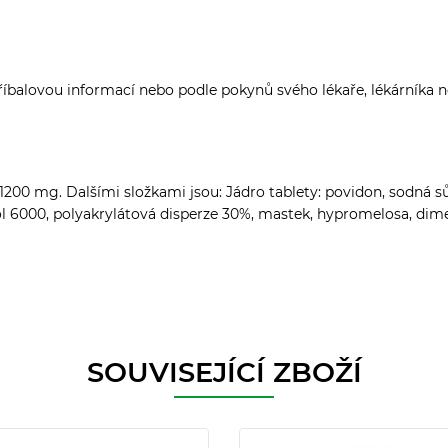
příbalovou informací nebo podle pokynů svého lékaře, lékárníka n
00 mg. Dalšími složkami jsou: Jádro tablety: povidon, sodná s
 6000, polyakrylátová disperze 30%, mastek, hypromelosa, dimetik
SOUVISEJÍCÍ ZBOŽÍ