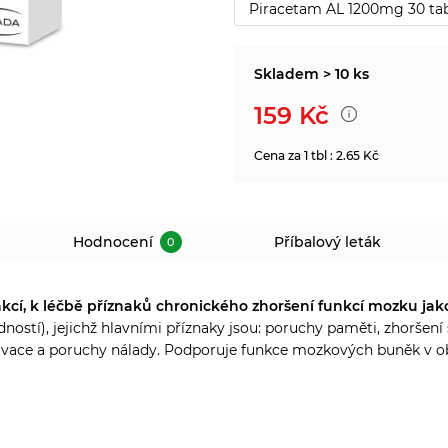
Piracetam AL 1200mg 30 tab
Skladem > 10 ks
159
Kč
Cena za 1 tbl : 2.65 Kč
Hodnocení
Příbalový leták
0
kcí, k léčbě příznaků chronického zhoršení funkcí mozku j
ostí), jejichž hlavními příznaky jsou: poruchy paměti, zhoršen
ivace a poruchy nálady. Podporuje funkce mozkových buněk v ob