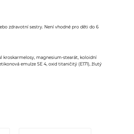
ebo zdravotní sestry. Není vhodné pro děti do 6
ůl kroskarmelosy, magnesium-stearát, koloidní
onová emulze SE 4, oxid titaničitý (E171), žlutý