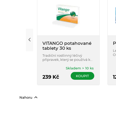
VITANGO potahované
P
tablety 30 ks
L
O
Tradiční rostlinný léčivý
z
přípravek, který se používá k
ú
přechodné úlevě od příznaků
m
stresu, jako je např. únava,
Skladem > 10 ks
p
pocity slabosti a vyčerpání.
k
KOUPIT
239
Kč
1
o
r
zá
Nahoru