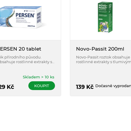
ERSEN 20 tablet
Novo-Passit 200ml
ék přírodního původu.
Novo-Passit roztok obsahuje
bsahuje rostlinné extrakty se
rostlinné extrakty s tlumivý
klidňujícím a uvolňujícím
účinkem a guaifenesin,
činkem, kozlík lékařský,
který působí proti strachu a
eduňku lékařskou a mátu
úzkosti a uvolňuje příčně
Skladem > 10 ks
eprnou. Navozuje vnitřní
pruhované svalstvo.
lid, zbavuje pocitů strachu,
KOUPIT
Dočasně vyproda
29
Kč
139
Kč
bnovuje psychickou
ovnováhu. Persen nevyvolává
vislost.