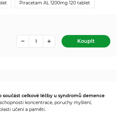
let
Piracetam AL 1200mg 120 tablet
Koupit
ako součást celkové léčby u syndromů demence
í schopnosti koncentrace, poruchy myšlení,
lasti učení a paměti.