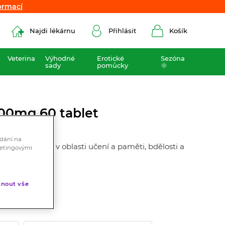
ormací
ormací
Najdi lékárnu
Přihlásit
Košík
Veterina
Výhodné
Erotické
Sezóna
sady
pomůcky
🌞
00mg 60 tablet
ádání na
zkových buněk v oblasti učení a paměti, bdělosti a
ketingovými
nout vše