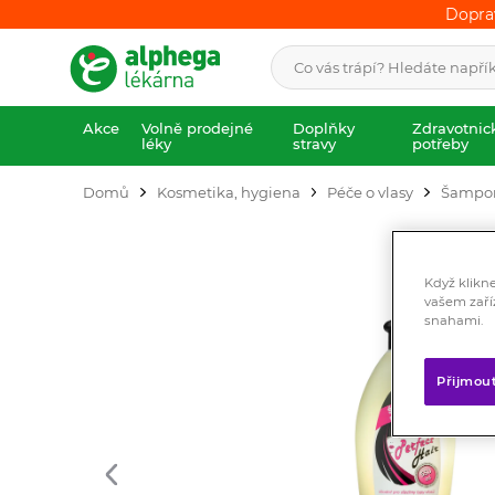
Dopra
Dopra
Akce
Volně prodejné
Doplňky
Zdravotnic
léky
stravy
potřeby
Domů
Kosmetika, hygiena
Péče o vlasy
Šampo
Když klikn
vašem zaří
snahami.
Přijmou