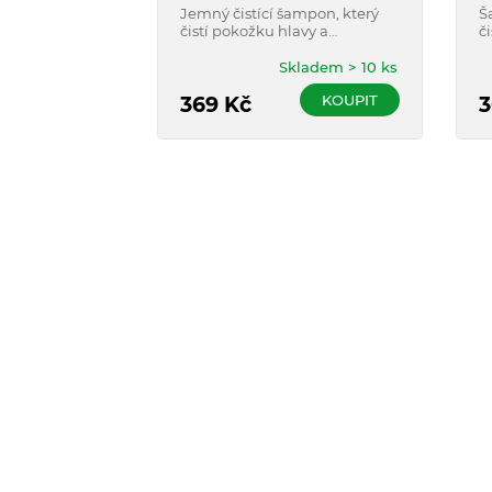
Jemný čistící šampon, který
Š
čistí pokožku hlavy a
č
zpomaluje maštění vlasů a
p
vlasové pokožky.
Skladem > 10 ks
KOUPIT
369
Kč
3