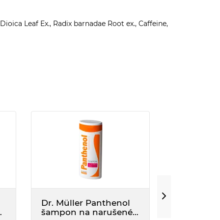
ica Leaf Ex., Radix barnadae Root ex., Caffeine,
Dr. Müller Panthenol
Dr. Müller
ea
šampon na narušené
šampon n