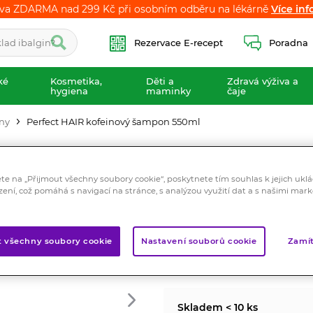
va ZDARMA nad 299 Kč při osobním odběru na lékárně
va ZDARMA nad 299 Kč při osobním odběru na lékárně
Více inf
Více inf
Rezervace E-recept
Poradna
ké
Kosmetika,
Děti a
Zdravá výživa a
hygiena
maminky
čaje
ny
Perfect HAIR kofeinový šampon 550ml
Perfect HAIR k
ete na „Přijmout všechny soubory cookie“, poskytnete tím souhlas k jejich ukl
Kosmetika
zení, což pomáhá s navigací na stránce, s analýzou využití dat a s našimi mar
Obsahuje kromě kofeinu také
vypadávání vlasů.
t všechny soubory cookie
Nastavení souborů cookie
Zamít
Značka:
Nutricius
Hodnocení
Skladem < 10 ks