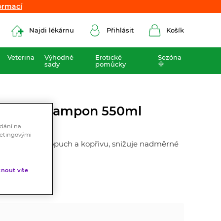
ormací
ormací
Najdi lékárnu
Přihlásit
Košík
Veterina
Výhodné
Erotické
Sezóna
sady
pomůcky
🌞
ofeinový šampon 550ml
ádání na
ketingovými
 panthenol, lopuch a kopřivu, snižuje nadměrné
nout vše