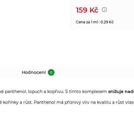
159
Kč
Cena za 1 ml : 0.29 Kč
Hodnocení
0
ké panthenol, lopuch a kopřivu. S tímto komplexem
snižuje na
 kořínky a růst. Panthenol má příznivý vliv na kvalitu a růst vlas