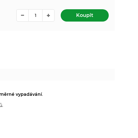
Koupit
dměrné vypadávání
.
ů.