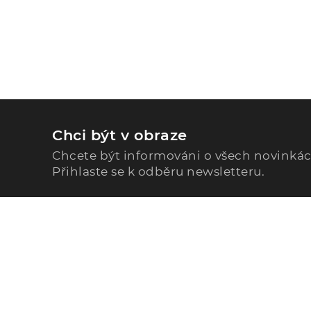
Chci být v obraze
Chcete být informováni o všech novinká
Přihlaste se k odběru newsletteru.
Zavolejte nám
296 567 121
Po - Pá: 9:00 - 15:00