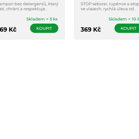
40ml
ampon bez detergentů, který
STOP seborei, lupénce a atop
istí, chrání a respektuje
ve vlasech; rychlá úleva od
okožku hlavy.
nepříjemného svědění; s
konopným extraktem, solí z
Skladem < 5 ks
Skladem > 10 
Mrtvého moře a mátou pro
KOUPIT
KOUPIT
69
Kč
osvěžení
369
Kč