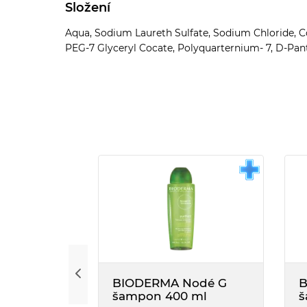
Složení
Aqua, Sodium Laureth Sulfate, Sodium Chloride, Co
PEG-7 Glyceryl Cocate, Polyquarternium- 7, D-Pant
BIODERMA Nodé G
B
šampon 400 ml
š