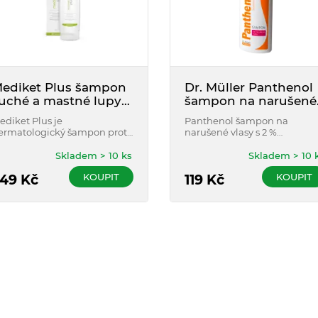
ediket Plus šampon
Dr. Müller Panthenol
uché a mastné lupy
šampon na narušené
00 ml
vlasy 250 ml
ediket Plus je
Panthenol šampon na
ermatologický šampon proti
narušené vlasy s 2 %
ávažné lupovitosti a svědění.
panthenolu.
vlivňuje mikroflóru kůže
Skladem > 10 ks
Skladem > 10 
lavy a pomáhá obnovit
KOUPIT
KOUPIT
řirozenou rovnováhu.
49
Kč
119
Kč