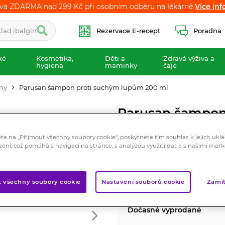
va ZDARMA nad 299 Kč při osobním odběru na lékárně
va ZDARMA nad 299 Kč při osobním odběru na lékárně
Více inf
Více inf
Rezervace E-recept
Poradna
ké
Kosmetika,
Děti a
Zdravá výživa a
hygiena
maminky
čaje
ny
Parusan šampon proti suchým lupům 200 ml
Parusan šampon
Kosmetika
ete na „Přijmout všechny soubory cookie“, poskytnete tím souhlas k jejich ukl
Redukuje lupy, zmírňuje svě
zení, což pomáhá s navigací na stránce, s analýzou využití dat a s našimi mar
Značka:
Parusan
Hodnocení
t všechny soubory cookie
Nastavení souborů cookie
Zamít
Dočasně vyprodané