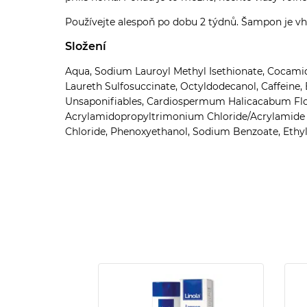
Používejte alespoň po dobu 2 týdnů. Šampon je v
Složení
Aqua, Sodium Lauroyl Methyl Isethionate, Cocamid
Laureth Sulfosuccinate, Octyldodecanol, Caffeine,
Unsaponifiables, Cardiospermum Halicacabum Flow
Acrylamidopropyltrimonium Chloride/Acrylamide 
Chloride, Phenoxyethanol, Sodium Benzoate, Ethylh