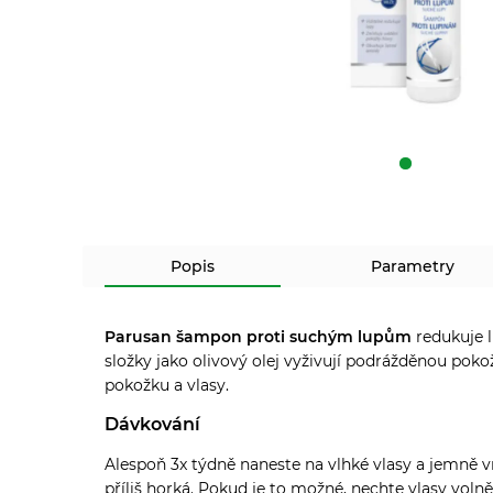
Popis
Parametry
Parusan šampon proti suchým lupům
redukuje 
složky jako olivový olej vyživují podrážděnou pokož
pokožku a vlasy.
Dávkování
Alespoň 3x týdně naneste na vlhké vlasy a jemně 
příliš horká. Pokud je to možné, nechte vlasy vol