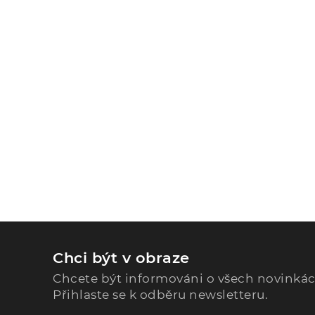
Chci být v obraze
Chcete být informováni o všech novinká
Přihlaste se k odběru newsletteru.