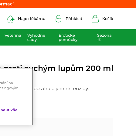
ormací
ormací
Najdi lékárnu
Přihlásit
Košík
Veterina
Výhodné
Erotické
Sezóna
sady
pomůcky
🌞
 proti suchým lupům 200 ml
ádání na
dění pokožky a obsahuje jemné tenzidy.
ketingovými
nout vše