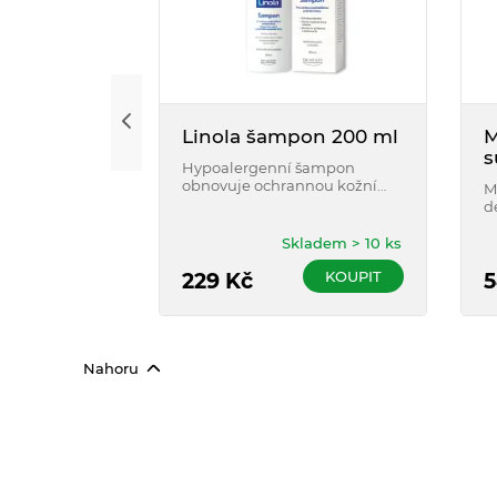
Linola šampon 200 ml
M
s
Hypoalergenní šampon
2
obnovuje ochrannou kožní
M
bariéru a pomáhá zmírňovat
d
suchost.
z
O
Skladem > 10 ks
h
KOUPIT
229
Kč
p
5
Nahoru