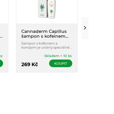
Cannaderm Capillus
Klorane Š
šampon s kofeinem
kopřivou 
150ml
Šampon s kofeinem a
Šampon s výt
konopím je určený speciálně
kopřivy snižu
pro šetrné mytí vlasů a účinné
Je určen pro 
ošetřování pokožky hlavy při
PŘÍRODNÍ SL
ks
Skladem > 10 ks
problémech s nadměrným
KOUPIT
padáním vlasů.
269
Kč
469
Kč