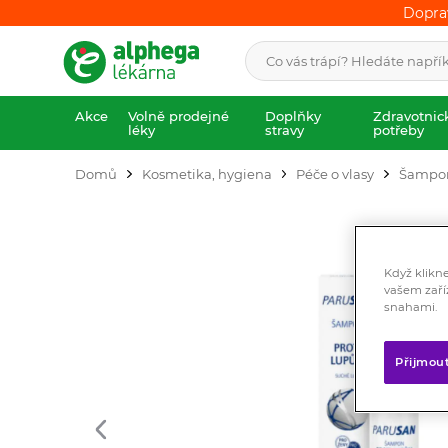
Dopra
Dopra
Akce
Volně prodejné
Doplňky
Zdravotnic
léky
stravy
potřeby
Domů
Kosmetika, hygiena
Péče o vlasy
Šampo
Když klikn
vašem zaří
snahami.
Přijmou