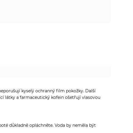
neporušují kyselý ochranný film pokožky. Další
cí látky a farmaceutický kofein ošetřují vlasovou
 poté důkladně opláchněte. Voda by neměla být