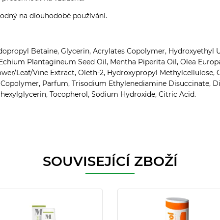
hodný na dlouhodobé používání.
opropyl Betaine, Glycerin, Acrylates Copolymer, Hydroxyethyl 
 Echium Plantagineum Seed Oil, Mentha Piperita Oil, Olea Europa
er/Leaf/Vine Extract, Oleth-2, Hydroxypropyl Methylcellulose,
Copolymer, Parfum, Trisodium Ethylenediamine Disuccinate, Di
exylglycerin, Tocopherol, Sodium Hydroxide, Citric Acid.
SOUVISEJÍCÍ ZBOŽÍ