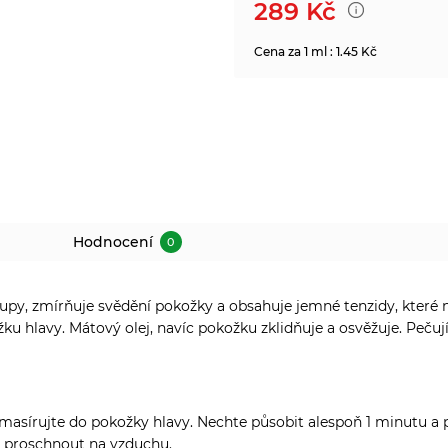
289
Kč
Cena za 1 ml : 1.45 Kč
Hodnocení
0
lupy, zmírňuje svědění pokožky a obsahuje jemné tenzidy,
které 
ku hlavy. Mátový olej, navíc pokožku zklidňuje a osvěžuje. Pečují
vmasírujte do pokožky hlavy. Nechte působit alespoň 1 minutu a
ně proschnout na vzduchu.