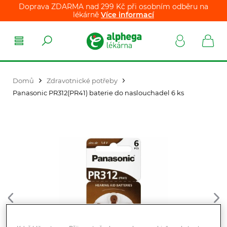
Doprava ZDARMA nad 299 Kč při osobním odběru na
lékárně
Více informací
Domů
Zdravotnické potřeby
Panasonic PR312(PR41) baterie do naslouchadel 6 ks