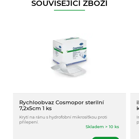
SOUVISEJÍCÍ ZBOŽÍ
Rychloobvaz Cosmopor sterilní
7,2x5cm 1 ks
Krytí na ránu s hydrofobní mikrosíťkou proti
I
přilepení.
p
Skladem > 10 ks
ú
p