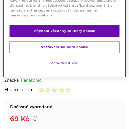
Když kliknete na „Přijmout všechny soubory cookie“, poskytnete
tím souhlas k jejich ukládání na vašem zařízení, což pomáhá s
navigací na stránce, s analýzou využití dat a s našimi
marketingovými snahami.
Přijmout všechny soubory cookie
Panasonic PR312(PR41) baterie
Nastavení souborů cookie
do naslouchadel 6 ks
Zdravotnický prostředek
Zamítnout vše
Baterie do naslouchadel vysoké kvality.
Značka:
Panasonic
Hodnocení
Dočasně vyprodané
69
Kč