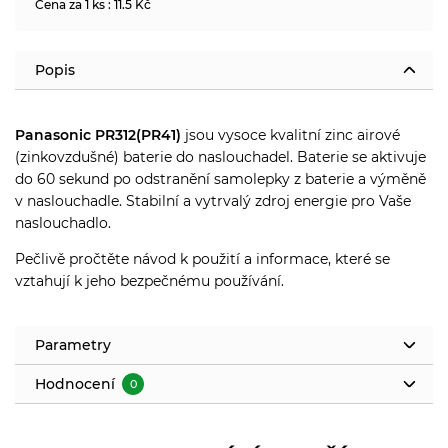
Cena za 1 ks : 11.5 Kč
Popis
Panasonic PR312(PR41)
jsou v
ysoce kvalitní zinc airové
(zinkovzdušné) baterie
do naslouchadel.
Baterie se aktivuje
do 60 sekund po odstranění samolepky z baterie a výměně
v naslouchadle.
Stabilní a vytrvalý zdroj energie pro Vaše
naslouchadlo.
Pečlivě pročtěte návod k použití a informace, které se
vztahují k jeho bezpečnému používání.
Parametry
Hodnocení
0