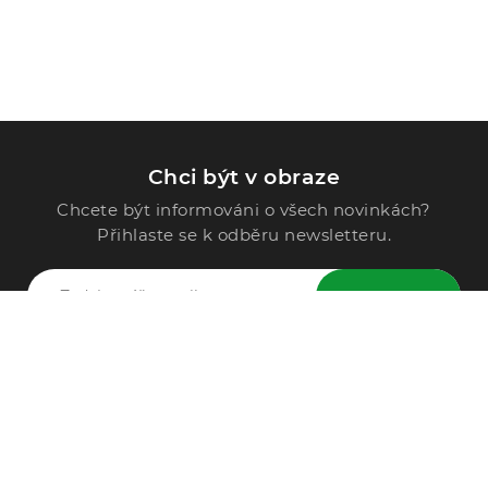
Chci být v obraze
Chcete být informováni o všech novinkách?
Přihlaste se k odběru newsletteru.
ODESLAT
Zavolejte nám
296 567 121
Po - Pá: 9:00 - 15:00