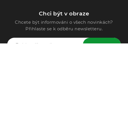
Chci být v obraze
Chcete být informováni o všech novinkách?
Přihlaste se k odběru newsletteru.
ODESLAT
Zavolejte nám
296 567 121
Po - Pá: 9:00 - 15:00
Podle Trati 624/7, 108 00 Praha-10 Malešice, CZ
info@alphega.cz
VŠE O NÁKUPU