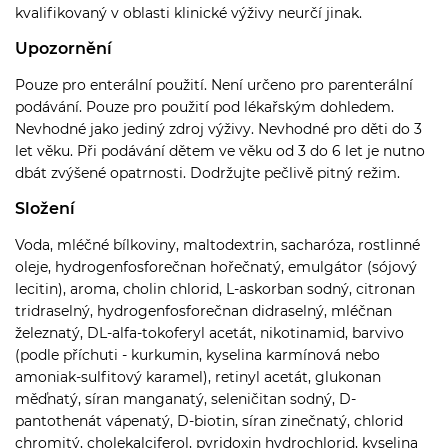
kvalifikovaný v oblasti klinické výživy neurčí jinak.
Upozornění
Pouze pro enterální použití. Není určeno pro parenterální
podávání. Pouze pro použití pod lékařským dohledem.
Nevhodné jako jediný zdroj výživy. Nevhodné pro děti do 3
let věku. Při podávání dětem ve věku od 3 do 6 let je nutno
dbát zvýšené opatrnosti. Dodržujte pečlivě pitný režim.
Složení
Voda, mléčné bílkoviny, maltodextrin, sacharóza, rostlinné
oleje, hydrogenfosforečnan hořečnatý, emulgátor (sójový
lecitin), aroma, cholin chlorid, L-askorban sodný, citronan
tridraselný, hydrogenfosforečnan didraselný, mléčnan
železnatý, DL-alfa-tokoferyl acetát, nikotinamid, barvivo
(podle příchuti - kurkumin, kyselina karmínová nebo
amoniak-sulfitový karamel), retinyl acetát, glukonan
měďnatý, síran manganatý, seleničitan sodný, D-
pantothenát vápenatý, D-biotin, síran zinečnatý, chlorid
chromitý, cholekalciferol, pyridoxin hydrochlorid, kyselina