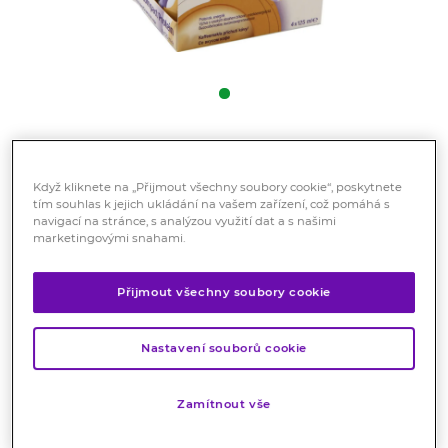
Nutridrink Compact Protein s
příchutí kávy perorální roztok 4
Když kliknete na „Přijmout všechny soubory cookie“, poskytnete
tím souhlas k jejich ukládání na vašem zařízení, což pomáhá s
x 125 ml
navigací na stránce, s analýzou využití dat a s našimi
marketingovými snahami.
Potravina pro zvláštní lékařské účely
Vysokoenergetická tekutá výživa s vysokým obsahem
Přijmout všechny soubory cookie
bílkovin. Pro řízenou dietní výživu při podvýživě
související s nemocí.
Nastavení souborů cookie
Značka:
Nutridrink
Hodnocení
Zamítnout vše