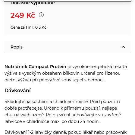
Dočasně vyprodané
249
Kč
Cena za 1 ml : 0.5 Kč
Popis
Nutridrink Compact Protein
je vysokoenergetická tekutá
výživa s vysokým obsahem bílkovin určená pro řízenou
dietní výživu při podvýživě související s nemocí.
Dávkování
Skladujte na suchém a chladném místě. Před použitím
dobře protřepejte. Určeno k přímému použití, nejlépe
chutná vychlazené. Po otevření uchovávejte v uzavřené
lahvičce v chladničce max. po dobu 24 hodin.
Dávkování 1-2 lahvičky denně, pokud lékař nebo pracovník