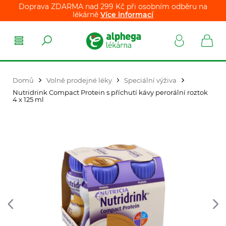
Doprava ZDARMA nad 299 Kč při osobním odběru na
lékárně
Více informací
Domů
Volně prodejné léky
Speciální výživa
Nutridrink Compact Protein s příchutí kávy perorální roztok
4 x 125 ml