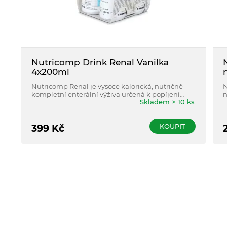
Nutricomp Drink Renal Vanilka
4x200ml
Nutricomp Renal je vysoce kalorická, nutričně
N
kompletní enterální výživa určená k popíjení
n
Skladem > 10 ks
(sipping) s vlákninou a se sníženým obsahem
p
draslíku, bez lepku a s velmi nízkým obsahem
o
laktózy.
k
KOUPIT
399
Kč