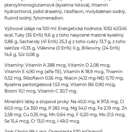
pteroylmonoglutamová (kyselina listová), thiamin
hydrochlorid, jodid draselný, riboflavin, molybdenan sodný,
fluorid sodný, fytomenadion.
Výživové údaje na 100 ml: Energetická hodnota: 1032 kJ/245
kcal, Tuky (35 En%) 9,6 g z toho nasycené mastné kyseliny
0,86 g, Sacharidy (41 En%) 25,3 g z toho cukry 13,7 g, z toho
laktóza <0,35 g, Vláknina (0 En%) 0 g, Bílkoviny (24 En%)
14,6 g, Sůl 0,08 g.
Vitamíny: Vitamín A 288 mcg, Vitamín D 2,08 mcg,
Vitamín E 4,90 mg (alfa-TE), Vitamín K 18,9 mcg, Thiamin
0,52 mg, Riboflavin 0,56 mg, Niacin (4,12 mg-NE) 0,70 mg,
Kyselina pantotgebová 1,53 mg, Vitamín B6 0,90 mcg,
Biotin 10,1 mcg, Vitamín C 30,7 mg.
Minerální látky a stopové prvky: Na 40,0 mg, K 97,6 mg, Cl
60,0 mg, Ca 350 mg, P 282 mg, Mg 54,0 mg, Fe 2,19 mg, Zn
2,58 mg, Cu 0,35 mg, Mn 0,64 mg, F 0,20 mg, Mo 21,5 mcg,
Se 15,4 mcg, Cr 13,0 mcg, I 49,0 mcg.
Jiné: Cholin 99,4 mg, Osmolarita 570 mOsmol/l.