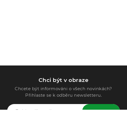
Chci být v obraze
Chcete být informováni o všech novinkách?
Přihlaste se k odběru newsletteru.
ODESLAT