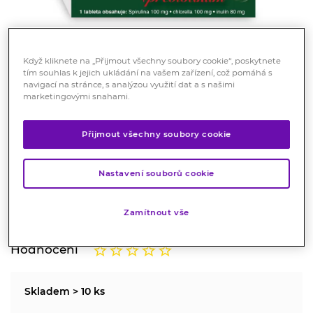
Když kliknete na „Přijmout všechny soubory cookie“, poskytnete
tím souhlas k jejich ukládání na vašem zařízení, což pomáhá s
navigací na stránce, s analýzou využití dat a s našimi
marketingovými snahami.
Naturvita Spirulina + Chlorela
Přijmout všechny soubory cookie
90 tablet
Doplněk stravy
Nastavení souborů cookie
Doplněk stravy k posílení a pročištění organismu a
ochraně proti volným radikálům.
Zamítnout vše
Značka:
Naturvita
Hodnocení
Skladem > 10 ks