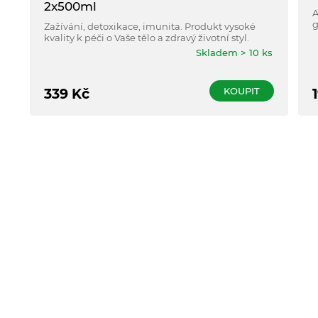
2x500ml
A
g
Zažívání, detoxikace, imunita. Produkt vysoké
l
kvality k péči o Vaše tělo a zdravý životní styl.
Skladem > 10 ks
KOUPIT
339
Kč