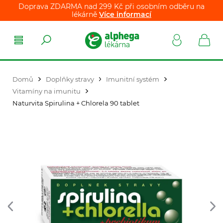
Doprava ZDARMA nad 299 Kč při osobním odběru na
lékárně
Více informací
Domů
Doplňky stravy
Imunitní systém
Vitamíny na imunitu
Naturvita Spirulina + Chlorela 90 tablet