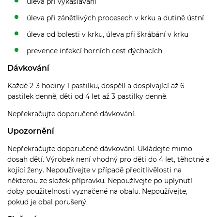
úleva při vykašlávání
úleva při zánětlivých procesech v krku a dutině ústní
úleva od bolesti v krku, úleva při škrábání v krku
prevence infekcí horních cest dýchacích
Dávkování
Každé 2-3 hodiny 1 pastilku, dospělí a dospívající až 6
pastilek denně, děti od 4 let až 3 pastilky denně.
Nepřekračujte doporučené dávkování.
Upozornění
Nepřekračujte doporučené dávkování. Ukládejte mimo
dosah dětí. Výrobek není vhodný pro děti do 4 let, těhotné a
kojící ženy. Nepoužívejte v případě přecitlivělosti na
některou ze složek přípravku. Nepoužívejte po uplynutí
doby použitelnosti vyznačené na obalu. Nepoužívejte,
pokud je obal porušený.