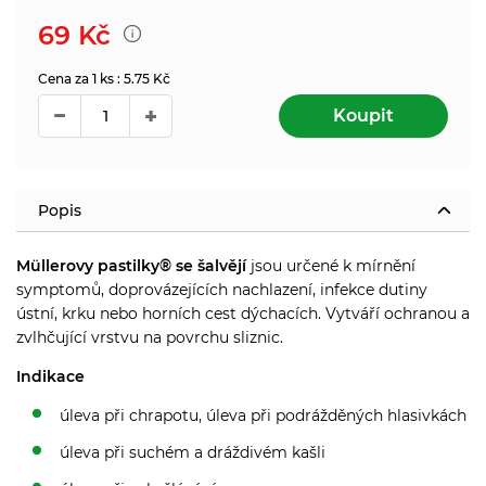
69
Kč
Cena za 1 ks : 5.75 Kč
Koupit
Popis
Müllerovy pastilky® se šalvějí
jsou určené k mírnění
symptomů, doprovázejících nachlazení, infekce dutiny
ústní, krku nebo horních cest dýchacích. Vytváří ochranou a
zvlhčující vrstvu na povrchu sliznic.
Indikace
úleva při chrapotu, úleva při podrážděných hlasivkách
úleva při suchém a dráždivém kašli