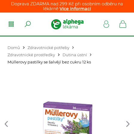
Doprava ZDARMA nad 299 Kč při osobním odběru na
lékárně
Více informací
Domů
Zdravotnické potřeby
Zdravotnické prostředky
Dutina ústní
Müllerovy pastilky se šalvějí bez cukru 12 ks