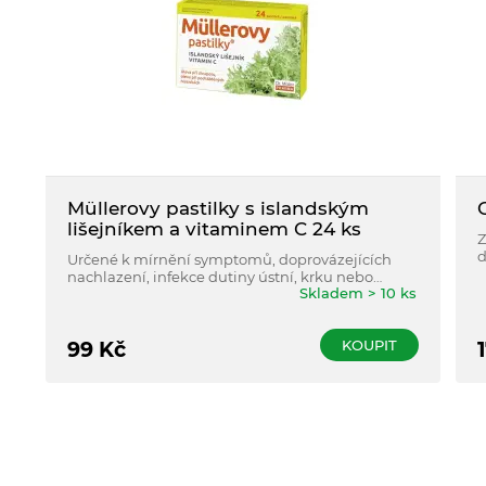
Müllerovy pastilky s islandským
lišejníkem a vitaminem C 24 ks
Z
d
Určené k mírnění symptomů, doprovázejících
s
nachlazení, infekce dutiny ústní, krku nebo
č
Skladem > 10 ks
horních cest dýchacích.
p
KOUPIT
99
Kč