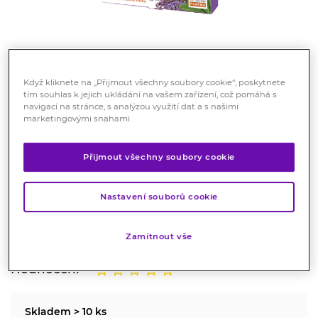
Když kliknete na „Přijmout všechny soubory cookie“, poskytnete
tím souhlas k jejich ukládání na vašem zařízení, což pomáhá s
navigací na stránce, s analýzou využití dat a s našimi
Müllerovy pastilky se šalvějí bez
marketingovými snahami.
cukru 12 ks
Přijmout všechny soubory cookie
Zdravotnický prostředek
Müllerovy pastilky® jsou určené k mírnění symptomů,
Nastavení souborů cookie
doprovázejících nachlazení, infekce dutiny ústní, krku
nebo horních cest dýchacích.
Zamítnout vše
Značka:
Dr. Müller Pharma
Hodnocení
Skladem > 10 ks