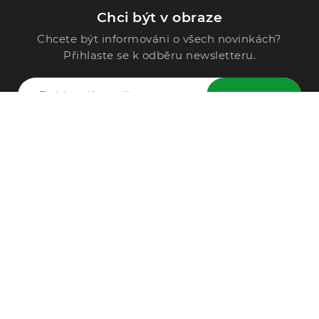
Chci být v obraze
Chcete být informováni o všech novinkách?
Přihlaste se k odběru newsletteru.
ODESLAT
Zavolejte nám
296 567 121
Po - Pá: 9:00 - 15:00
Podle Trati 624/7, 108 00 Praha-10 Malešice, CZ
info@alphega.cz
VŠE O NÁKUPU
Obchodní podmínky