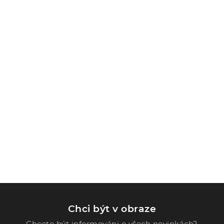
Chci být v obraze
Chcete být informováni o všech novinkách?