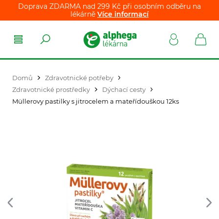
Doprava ZDARMA nad 299 Kč při osobním odběru na
lékárně
Více informací
Domů
Zdravotnické potřeby
Zdravotnické prostředky
Dýchací cesty
Müllerovy pastilky s jitrocelem a mateřídouškou 12ks