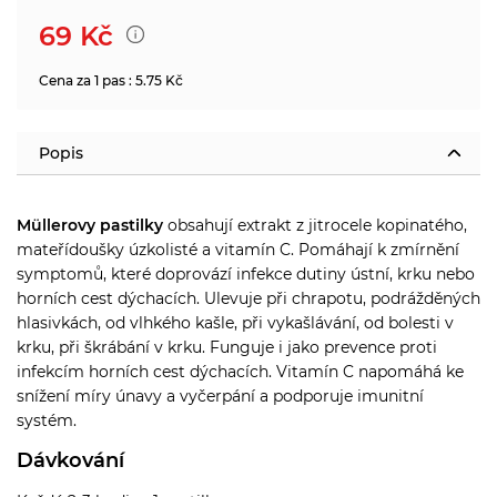
69
Kč
Cena za 1 pas : 5.75 Kč
Popis
Müllerovy pastilky
obsahují extrakt z jitrocele kopinatého,
mateřídoušky úzkolisté a vitamín C. Pomáhají k zmírnění
symptomů, které doprovází infekce dutiny ústní, krku nebo
horních cest dýchacích. Ulevuje při chrapotu, podrážděných
hlasivkách, od vlhkého kašle, při vykašlávání, od bolesti v
krku, při škrábání v krku. Funguje i jako prevence proti
infekcím horních cest dýchacích. Vitamín C napomáhá ke
snížení míry únavy a vyčerpání a podporuje imunitní
systém.
Dávkování