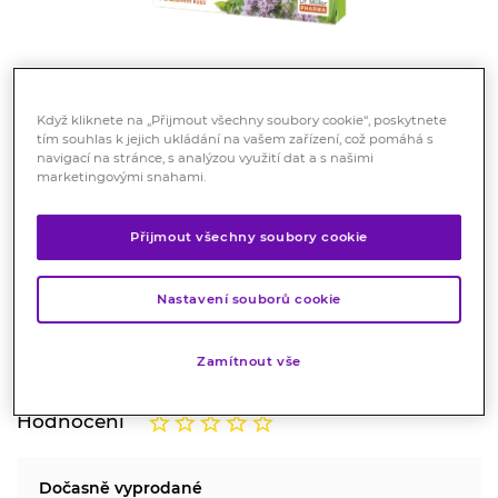
Když kliknete na „Přijmout všechny soubory cookie“, poskytnete
tím souhlas k jejich ukládání na vašem zařízení, což pomáhá s
navigací na stránce, s analýzou využití dat a s našimi
marketingovými snahami.
Müllerovy pastilky s jitrocelem a
mateřídouškou 12ks
Přijmout všechny soubory cookie
Zdravotnický prostředek
Jitrocel kopinatý a Mateřídouška úzkolistá podporují
Nastavení souborů cookie
normální funkci dýchacího systému. Vitamin C přispívá
k normální funkci imunitního systému.
Zamítnout vše
Značka:
Dr. Müller Pharma
Hodnocení
Dočasně vyprodané