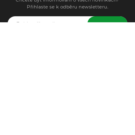
Přihlaste se k odběru newsletteru.
ODESLAT
Zavolejte nám
296 567 121
Po - Pá: 9:00 - 15:00
Podle Trati 624/7, 108 00 Praha-10 Malešice, CZ
info@alphega.cz
VŠE O NÁKUPU
Obchodní podmínky
Doprava a platba
Reklamace
Ochrana osobních údajů