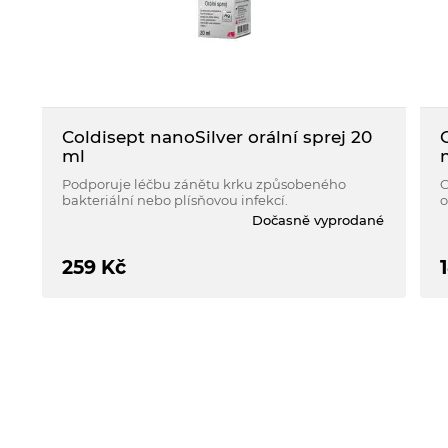
Coldisept nanoSilver orální sprej 20
ml
Podporuje léčbu zánětu krku způsobeného
C
bakteriální nebo plísňovou infekcí.
o
š
Dočasně vyprodané
z
k
259
Kč