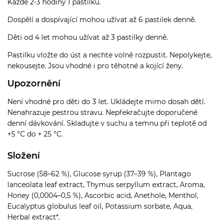
Každé 2-3 hodiny 1 pastilku.
Dospělí a dospívající mohou užívat až 6 pastilek denně.
Děti od 4 let mohou užívat až 3 pastilky denně.
Pastilku vložte do úst a nechte volně rozpustit. Nepolykejte,
nekousejte. Jsou vhodné i pro těhotné a kojící ženy.
Upozornění
Není vhodné pro děti do 3 let. Ukládejte mimo dosah dětí.
Nenahrazuje pestrou stravu. Nepřekračujte doporučené
denní dávkování. Skladujte v suchu a temnu při teplotě od
+5 °C do + 25 °C.
Složení
Sucrose (58–62 %), Glucose syrup (37–39 %), Plantago
lanceolata leaf extract, Thymus serpyllum extract, Aroma,
Honey (0,0004–0,5 %), Ascorbic acid, Anethole, Menthol,
Eucalyptus globulus leaf oil, Potassium sorbate, Aqua,
Herbal extract*.