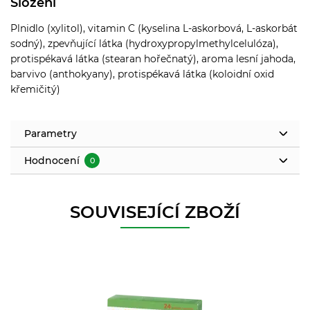
Složení
Plnidlo (xylitol), vitamin C (kyselina L-askorbová, L-askorbát
sodný), zpevňující látka (hydroxypropylmethylcelulóza),
protispékavá látka (stearan hořečnatý), aroma lesní jahoda,
barvivo (anthokyany), protispékavá látka (koloidní oxid
křemičitý)
Parametry
Hodnocení
0
SOUVISEJÍCÍ ZBOŽÍ