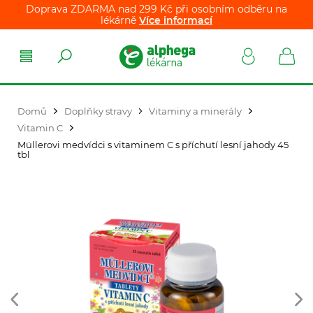
Doprava ZDARMA nad 299 Kč při osobním odběru na
lékárně
Více informací
Domů
Doplňky stravy
Vitaminy a minerály
Vitamin C
Müllerovi medvídci s vitaminem C s příchutí lesní jahody 45
tbl