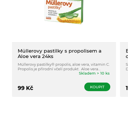
Müllerovy pastilky s propolisem a
Aloe vera 24ks
Müllerovy pastilky® propolis, aloe vera, vitamin C.
S
Propolis je přírodní včelí produkt . Aloe vera
D
Skladem > 10 ks
podporuje přirozenou obranyschopnost.
m
s
KOUPIT
99
Kč