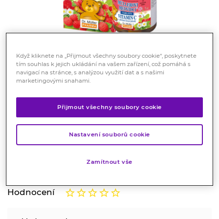
Když kliknete na „Přijmout všechny soubory cookie“, poskytnete
tím souhlas k jejich ukládání na vašem zařízení, což pomáhá s
navigací na stránce, s analýzou využití dat a s našimi
marketingovými snahami.
Müllerovi medvídci s vitaminem
C s příchutí lesní jahody 45 tbl
Přijmout všechny soubory cookie
Doplněk stravy
Nastavení souborů cookie
Müllerovi medvídci® Tablety s příchutí lesní jahody.
Cucavé tablety ve tvaru medvídků s vitaminem C.
Vhodné pro děti od 3 let.
Zamítnout vše
Značka:
Dr. Müller Pharma
Hodnocení