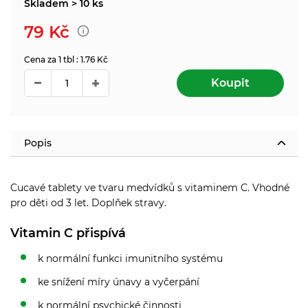
Skladem > 10 ks
79
Kč
Cena za 1 tbl : 1.76 Kč
Koupit
Popis
Cucavé tablety ve tvaru medvídků s vitaminem C. Vhodné
pro děti od 3 let. Doplňek stravy.
Vitamin C přispívá
k normální funkci imunitního systému
ke snížení míry únavy a vyčerpání
k normální psychické činnosti