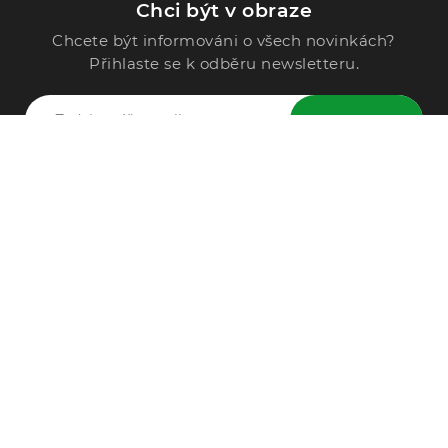
Chci být v obraze
Chcete být informováni o všech novinkách?
Přihlaste se k odběru newsletteru.
ODESLAT
Zavolejte nám
296 567 121
Po - Pá: 9:00 - 15:00
Podle Trati 624/7, 108 00 Praha-10 Malešice, CZ
info@alphega.cz
VŠE O NÁKUPU
Obchodní podmínky
Doprava a platba