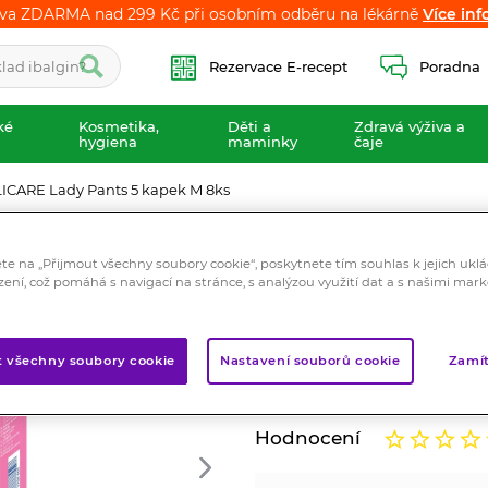
va ZDARMA nad 299 Kč při osobním odběru na lékárně
va ZDARMA nad 299 Kč při osobním odběru na lékárně
Více inf
Více inf
Rezervace E-recept
Poradna
ké
Kosmetika,
Děti a
Zdravá výživa a
hygiena
maminky
čaje
CARE Lady Pants 5 kapek M 8ks
MOLICARE Lady 
ete na „Přijmout všechny soubory cookie“, poskytnete tím souhlas k jejich ukl
Zdravotnický prostředek
zení, což pomáhá s navigací na stránce, s analýzou využití dat a s našimi mar
Speciální natahovací kalhot
spodní prádlo; jsou tak velm
t všechny soubory cookie
Nastavení souborů cookie
Zamít
poskytnout ochranu při lehč
Značka:
MoliCare
Hodnocení