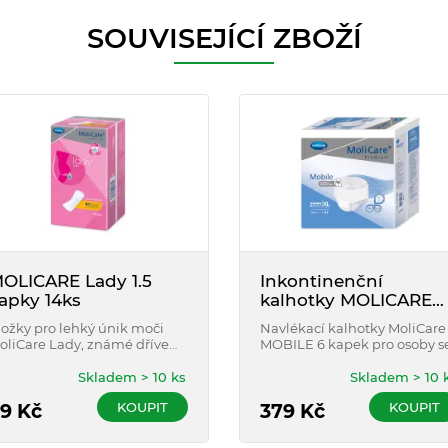
SOUVISEJÍCÍ ZBOŽÍ
OLICARE Lady 1.5
Inkontinenční
apky 14ks
kalhotky MOLICARE
Mobile 6 kapek XL 14
ložky pro lehký únik moči
Navlékací kalhotky MoliCare
oliCare Lady, známé dříve
MOBILE 6 kapek pro osoby s
od názvem MoliMed
středním a těžkým únikem
remium. Spolehlivě a
moči na den. Kalhotky
Skladem > 10 ks
Skladem > 10 
ezpečně sají, jsou prodyšné a
bezpečně sají moč i zápach 
KOUPIT
KOUPIT
íky Odour Neutralizér
9
Kč
mají spec.dvojité postranní
379
Kč
abraňují zápachu. Nový
bariéry proti nechtěnému
emný povrch s Aloe Vera je
protečení.