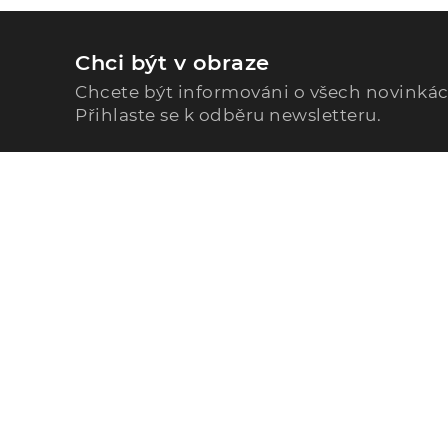
Chci být v obraze
Chcete být informováni o všech novinká
Přihlaste se k odběru newsletteru.
Zavolejte nám
296 567 121
Po - Pá: 9:00 - 15:00
Podle Trati 624/7, 108 00 Praha-10 Malešice, CZ
info@alphega.cz