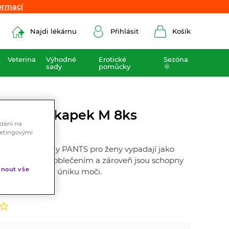
ormací
ormací
Najdi lékárnu
Přihlásit
Košík
Veterina
Výhodné
Erotické
Sezóna
sady
pomůcky
🌞
Pants 5 kapek M 8ks
ádání na
ketingovými
ky MoliCare Lady PANTS pro ženy vypadají jako
i diskrétní pod oblečením a zároveň jsou schopny
nout vše
ím až středním úniku moči.