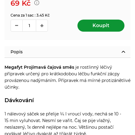
69
Kč
Cena za 1 sac : 3.45 Kč
Koupit
Popis
Megafyt Projímavá čajová směs
je r
ostlinný léčivý
přípravek určený pro krátkodobou léčbu funkční zácpy
provázenou nadýmáním. Přípravek má mírné protizánětlivé
účinky.
Dávkování
1 nálevový sáček se přelije ¼ l vroucí vody, nechá se 10 -
15 min vyluhovat. Nesmí se vařit. Čaj se pije vlažný,
neslazený, 1x denně nejlépe na noc. Většinou postačí
podávat léčivo dvakrát až třikrát týdně.