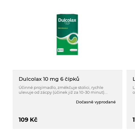
Dulcolax 10 mg 6 čípků
Účinné projímadlo, změkčuje stolici, rychle
L
ulevuje od zácpy (účinek již za 10-30 minut).
o
Působí přímo v tlustém střevě, proto neovlivňuje
Dočasně vyprodané
vstřebávání důležitých živin ze stravy. Pro dospělé
a děti od 10 let.
109
Kč