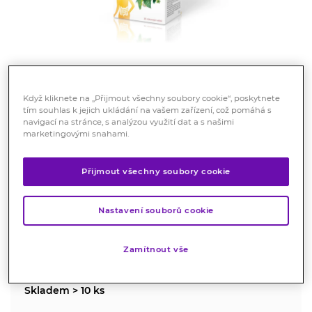
Když kliknete na „Přijmout všechny soubory cookie“, poskytnete
tím souhlas k jejich ukládání na vašem zařízení, což pomáhá s
Megafyt Projímavá čajová směs
navigací na stránce, s analýzou využití dat a s našimi
marketingovými snahami.
20 x 1,5 g
Registrovaný léčivý přípravek
Přijmout všechny soubory cookie
Rostlinný léčivý přípravek určený pro krátkodobou léčbu
funkční zácpy.
Nastavení souborů cookie
Značka:
Megafyt
Hodnocení
Zamítnout vše
Skladem > 10 ks