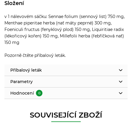
Složení
v 1 nálevovém sáčku: Sennae folium (sennový list) 750 mg,
Menthae piperitae herba (nať máty peprné) 300 mg,
Foeniculi fructus (fenyklový plod) 150 mg, Liquiritiae radix
(lékořicový kořen) 150 mg, Millefolii herba (řebříčková nať)
150 mg
Pozorně čtěte příbalový leták.
Příbalový leták
Parametry
Hodnocení
0
SOUVISEJÍCÍ ZBOŽÍ