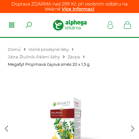
Doprava ZDARMA nad 299 Kč při osobním odběru na
lékárně
Více informací
Domů
Volně prodejné léky
Játra-Žlučník-Pálení žáhy
Zácpa
Megafyt Projímavá čajová směs 20 x 1,5 g