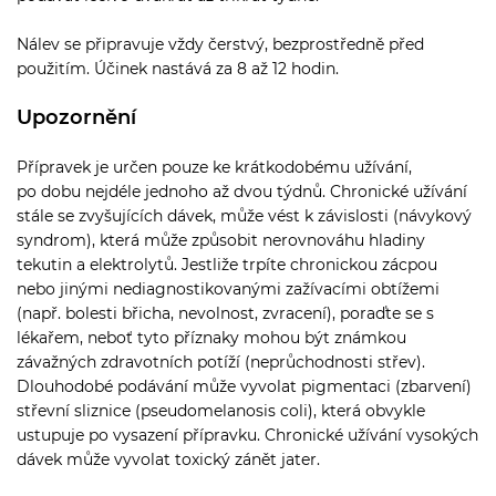
Nálev se připravuje vždy čerstvý, bezprostředně před
použitím. Účinek nastává za 8 až 12 hodin.
Upozornění
Přípravek je určen pouze ke krátkodobému užívání,
po dobu nejdéle jednoho až dvou týdnů. Chronické užívání
stále se zvyšujících dávek, může vést k závislosti (návykový
syndrom), která může způsobit nerovnováhu hladiny
tekutin a elektrolytů. Jestliže trpíte chronickou zácpou
nebo jinými nediagnostikovanými zažívacími obtížemi
(např. bolesti břicha, nevolnost, zvracení), poraďte se s
lékařem, neboť tyto příznaky mohou být známkou
závažných zdravotních potíží (neprůchodnosti střev).
Dlouhodobé podávání může vyvolat pigmentaci (zbarvení)
střevní sliznice (pseudomelanosis coli), která obvykle
ustupuje po vysazení přípravku. Chronické užívání vysokých
dávek může vyvolat toxický zánět jater.