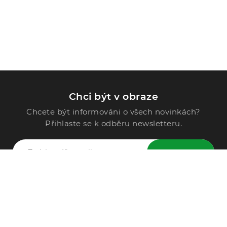
Chci být v obraze
Chcete být informováni o všech novinkách?
Přihlaste se k odběru newsletteru.
ODESLAT
Zavolejte nám
296 567 121
Po - Pá: 9:00 - 15:00