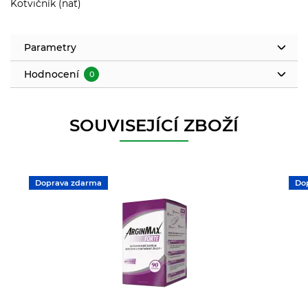
Kotvičník (nať)
Parametry
Hodnocení
0
SOUVISEJÍCÍ ZBOŽÍ
Doprava zdarma
Do