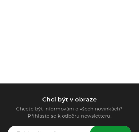
Chci být v obraze
Chcete být informováni o všech novinkách?
Přihlaste se k odběru newsletteru.
ODESLAT