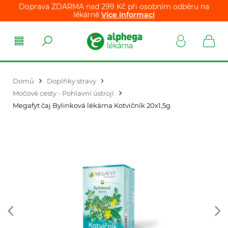
Doprava ZDARMA nad 299 Kč při osobním odběru na
lékárně
Více informací
Domů
Doplňky stravy
Močové cesty - Pohlavní ústrojí
Megafyt čaj Bylinková lékárna Kotvičník 20x1,5g