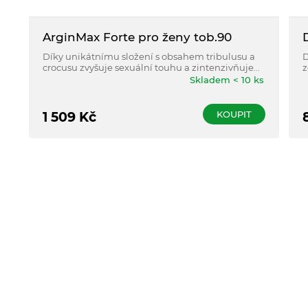
ArginMax Forte pro ženy tob.90
Díky unikátnímu složení s obsahem tribulusu a
D
crocusu zvyšuje sexuální touhu a zintenzivňuje
z
sexuální vzrušení.
r
Skladem < 10 ks
KOUPIT
1 509
Kč