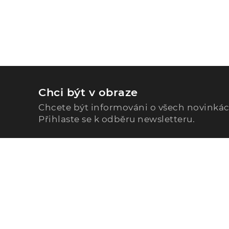
Chci být v obraze
Chcete být informováni o všech novinká
Přihlaste se k odběru newsletteru.
Zavolejte nám
296 567 121
Po - Pá: 9:00 - 15:00
Podle Trati 624/7, 108 00 Praha-10 Malešice, CZ