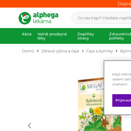
Dopra
Dopra
Akce
Volně prodejné
Doplňky
Zdravotnic
léky
stravy
potřeby
Domů
Zdravá výživa a čaje
Čaje a bylinky
Bylin
Když klikn
vašem zaří
snahami.
Přijmou