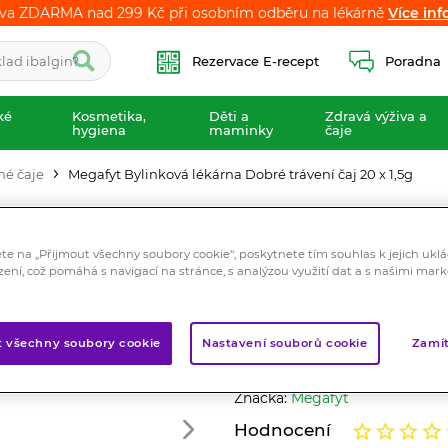
va ZDARMA nad 299 Kč při osobním odběru na lékárně
va ZDARMA nad 299 Kč při osobním odběru na lékárně
Více inf
Více inf
Rezervace E-recept
Poradna
ké
Kosmetika,
Děti a
Zdravá výživa a
hygiena
maminky
čaje
né čaje
Megafyt Bylinková lékárna Dobré trávení čaj 20 x 1,5g
Megafyt Bylinkov
20 x 1,5g
ete na „Přijmout všechny soubory cookie“, poskytnete tím souhlas k jejich ukl
zení, což pomáhá s navigací na stránce, s analýzou využití dat a s našimi mar
Bylinný čaj
Heřmánek je známá bylina, ho
funkci celého trávicího syst
t všechny soubory cookie
Nastavení souborů cookie
Zamít
soustavy, meduňka má přízniv
Značka:
Megafyt
Hodnocení