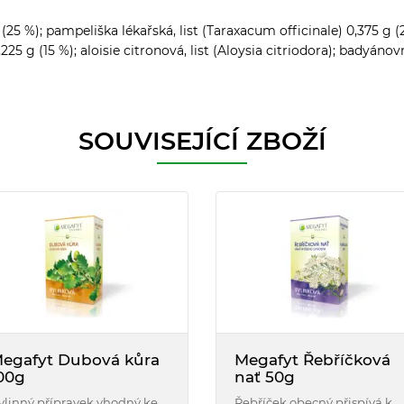
(25 %); pampeliška lékařská, list (Taraxacum officinale) 0,375 g (
,225 g (15 %); aloisie citronová, list (Aloysia citriodora); badyáno
SOUVISEJÍCÍ ZBOŽÍ
egafyt Dubová kůra
Megafyt Řebříčková
00g
nať 50g
ylinný přípravek vhodný ke
Řebříček obecný přispívá k