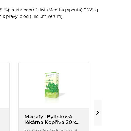
25 %); máta peprná, list (Mentha piperita) 0,225 g
vník pravý, plod (Illicium verum).
Megafyt Bylinková
LEROS Kop
lékárna Kopřiva 20 x
Bylinný čaj z 
1,5g
podporuje čin
Kopřiva přispívá k normální