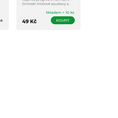
vylučování vo
činnosti močové soustavy a
Používá se tak
prostaty.
očistných kúr
Skladem > 10 ks
né
KOUPIT
49
Kč
49
Kč