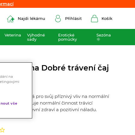
ormací
ormací
Najdi lékárnu
Přihlásit
Košík
Veterina
Výhodné
Erotické
Sezóna
sady
pomůcky
🌞
á lékárna Dobré trávení čaj
ádání na
ketingovými
jně využívaná pro svůj příznivý vliv na normální
ému, máta udržuje normální činnost trávicí
nout vše
ý vliv na duševní zdraví a pozitivní náladu.