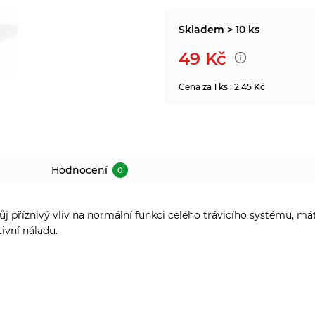
Skladem > 10 ks
49
Kč
Cena za 1 ks : 2.45 Kč
Hodnocení
0
j příznivý vliv na normální funkci celého trávicího systému, mát
ivní náladu.