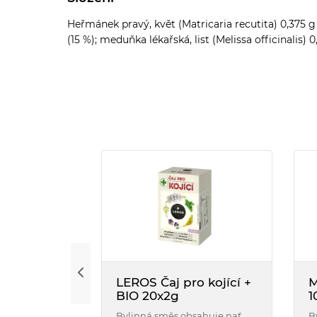
Heřmánek pravý, květ (Matricaria recutita) 0,375 g 
(15 %); meduňka lékařská, list (Melissa officinalis) 0
LEROS Čaj pro kojící +
M
BIO 20x2g
1
Bylinná směs obsahuje nať
B