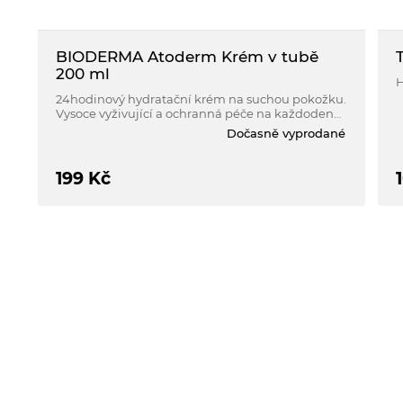
BIODERMA Atoderm Krém v tubě
200 ml
H
24hodinový hydratační krém na suchou pokožku.
Vysoce vyživující a ochranná péče na každodenní
použití.
Dočasně vyprodané
199
Kč