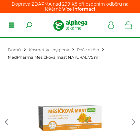
Doprava ZDARMA nad 299 Kč při osobním odběru na
lékárně
Více informací
Domů
Kosmetika, hygiena
Péče o tělo
MedPharma Měsíčková mast NATURAL 75 ml