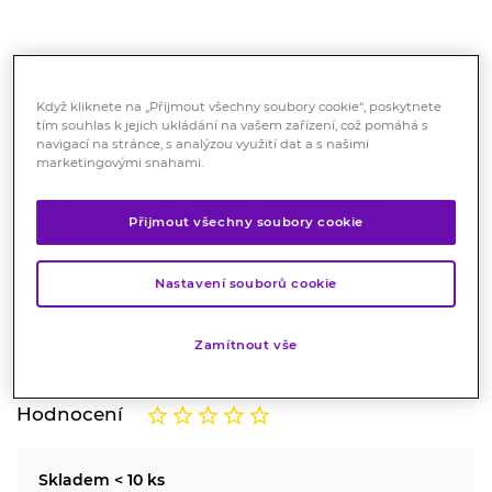
Když kliknete na „Přijmout všechny soubory cookie“, poskytnete
tím souhlas k jejich ukládání na vašem zařízení, což pomáhá s
navigací na stránce, s analýzou využití dat a s našimi
MedPharma Měsíčková mast
marketingovými snahami.
NATURAL 75 ml
Přijmout všechny soubory cookie
Kosmetika
Vlastní, speciálně vyvinutá receptura MedPharma
Nastavení souborů cookie
Měsíčkové masti je jedinečnou kombinací měsíčkového
extraktu, aloe vera, mandlového a kukuřičného oleje,
glycerinu, vitaminu E a betakarotenu.
Zamítnout vše
Značka:
MedPharma
Hodnocení
Skladem < 10 ks