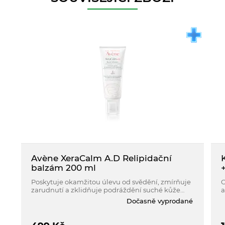
Avène XeraCalm A.D Relipidační
balzám 200 ml
Poskytuje okamžitou úlevu od svědění, zmírňuje
C
zarudnutí a zklidňuje podráždění suché kůže
a
celé rodiny (kojenci, děti, dospělí) se sklonem k
Dočasně vyprodané
atopickému ekzému a svědění.