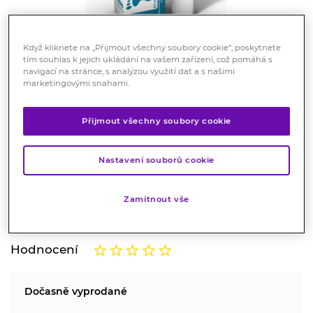
Když kliknete na „Přijmout všechny soubory cookie“, poskytnete
tím souhlas k jejich ukládání na vašem zařízení, což pomáhá s
navigací na stránce, s analýzou využití dat a s našimi
marketingovými snahami.
Medimento Foot balm balzám
Přijmout všechny soubory cookie
na nohy 60ml
Nastavení souborů cookie
Kosmetika
Ideální péče na hrubé, suché a popraskané paty a
Zamítnout vše
chodidla.
Značka:
Medimento
Hodnocení
Dočasně vyprodané