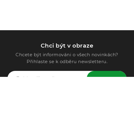
Chci být v obraze
Chcete být informováni o všech novinkách?
Přihlaste se k odběru newsletteru.
ODESLAT
Zavolejte nám
296 567 121
Po - Pá: 9:00 - 15:00
Podle Trati 624/7, 108 00 Praha-10 Malešice, CZ