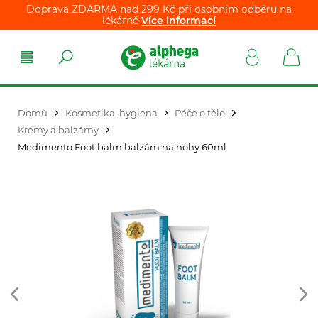
Doprava ZDARMA nad 299 Kč při osobním odběru na
lékárně
Více informací
Domů
Kosmetika, hygiena
Péče o tělo
Krémy a balzámy
Medimento Foot balm balzám na nohy 60ml