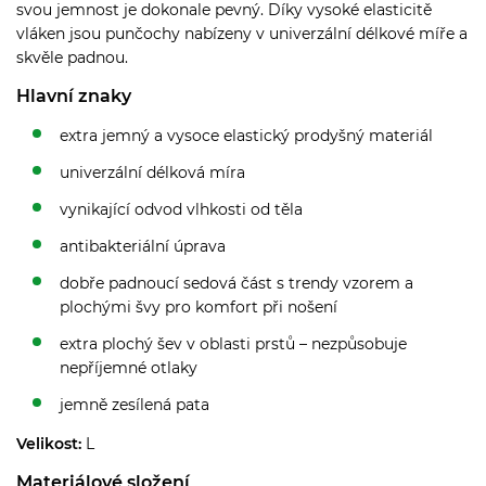
svou jemnost je dokonale pevný. Díky vysoké elasticitě
vláken jsou punčochy nabízeny v univerzální délkové míře a
skvěle padnou.
Hlavní znaky
extra jemný a vysoce elastický prodyšný materiál
univerzální délková míra
vynikající odvod vlhkosti od těla
antibakteriální úprava
dobře padnoucí sedová část s trendy vzorem a
plochými švy pro komfort při nošení
extra plochý šev v oblasti prstů – nezpůsobuje
nepříjemné otlaky
jemně zesílená pata
Velikost:
L
Materiálové složení