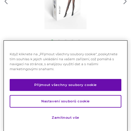
Když kliknete na „Přijmout všechny soubory cookie“, poskytnete
tím souhlas k jejich ukládání na vašem zařízení, což pomáhá s
MAXIS RELAX PREMIUM
navigací na stránce, s analýzou využití dat a s našimi
punčochové kalhoty black
marketingovými snahami.
magic vel.L
Přijmout všechny soubory cookie
Zdravotnický prostředek
Pro prevenci žilních a lymfatických onemocnění.
Nastavení souborů cookie
Značka:
Maxis
Hodnocení
Zamítnout vše