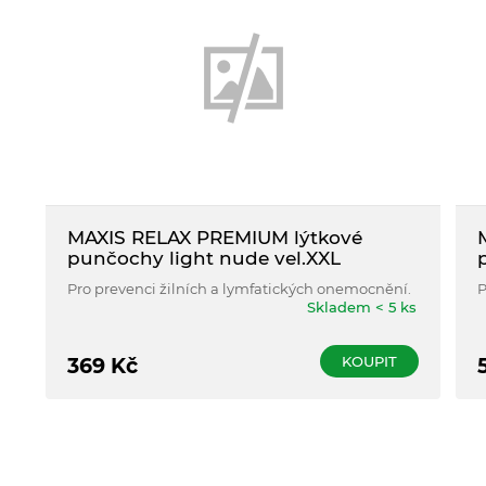
MAXIS RELAX PREMIUM lýtkové
punčochy light nude vel.XXL
Pro prevenci žilních a lymfatických onemocnění.
P
Skladem < 5 ks
KOUPIT
369
Kč