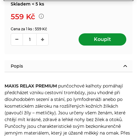
Skladem < 5 ks
559
Kč
Cena za 1 ks : 559 Kč
Koupit
Popis
MAXIS RELAX PREMIUM
punčochové kalhoty pomáhají
předcházet vzniku cestovní trombózy, jsou vhodné při
dlouhodobém sezení a stání, po lymfodrenáži anebo po
kosmetickém zákroku na rozšířených kožních žilkách
(pavoučí žíly – metličky). Jsou určeny všem ženám, které
chtějí mít krásné, zdravé a lehké nohy bez žilek a otoků.
Punčochy jsou charakteristické svým bezkonkurenčně
jemným materiálem, který je úžasně měkký na omak. Přes