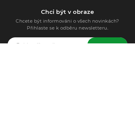
Chci být v obraze
Chcete být informováni o všech novinkách?
Přihlaste se k odběru newsletteru.
ODESLAT
Zavolejte nám
296 567 121
Po - Pá: 9:00 - 15:00
Podle Trati 624/7, 108 00 Praha-10 Malešice, CZ
info@alphega.cz
VŠE O NÁKUPU
Obchodní podmínky