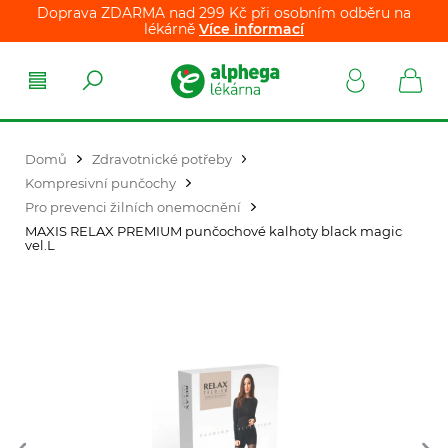
Doprava ZDARMA nad 299 Kč při osobním odběru na
lékárně
Více informací
Domů
Zdravotnické potřeby
Kompresivní punčochy
Pro prevenci žilních onemocnění
MAXIS RELAX PREMIUM punčochové kalhoty black magic
vel.L