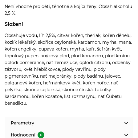
Není vhodné pro děti, těhotné a kojící ženy. Obsah alkoholu
2,5 %.
Složení
Obsahuje vodu, líh 2,5%, citvar kořen, theriak, kořen děhelu,
kozlík lékařský, skořice ceylonská, kardamon, myrha, mana,
kořen angeliky, pupava kořen, myrha, kafr, šafrán květ,
topolový pupen, anýzový plod, plod koriandru, plod kmínu,
oplodí pomeranče, nať zeměžluče, oplodí citrónu, oddenky
zázvoru, květ hřebíčkovce, plody vavřínu, plody
pigmentovníku, nať majoránky, plody badánu, jalovec,
galganový kořen, heřmánkový květ, kořen hořce, nať
pelyňku, skořice cejlonská, skořice čínská, tobolky
kardamonu, kořen kosatce, list rozmarýnu, nať Čubetu
benediktu.
Parametry
Hodnocení
0