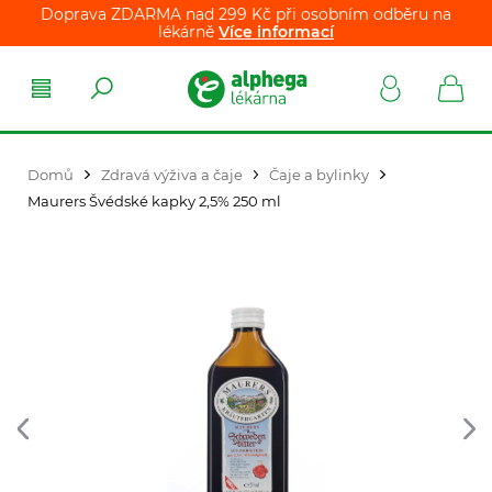
Doprava ZDARMA nad 299 Kč při osobním odběru na
lékárně
Více informací
Domů
Zdravá výživa a čaje
Čaje a bylinky
Maurers Švédské kapky 2,5% 250 ml