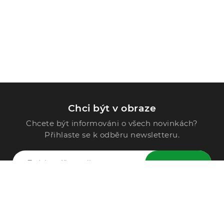
Chci být v obraze
Chcete být informováni o všech novinkách?
Přihlaste se k odběru newsletteru.
ODESLAT
Zavolejte nám
296 567 121