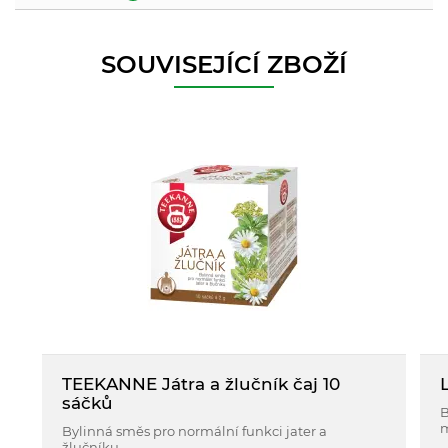
SOUVISEJÍCÍ ZBOŽÍ
TEEKANNE Játra a žlučník čaj 10
sáčků
B
m
Bylinná směs pro normální funkci jater a
žlučníku.