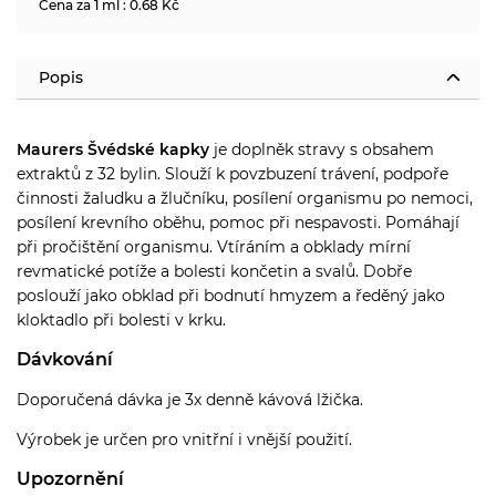
Cena za 1 ml : 0.68 Kč
Popis
Maurers Švédské kapky
je doplněk stravy s obsahem
extraktů z 32 bylin.
Slouží k povzbuzení trávení, podpoře
činnosti žaludku a žlučníku, posílení organismu po nemoci,
posílení krevního oběhu, pomoc při nespavosti. Pomáhají
při pročištění organismu. Vtíráním a obklady mírní
revmatické potíže a bolesti končetin a svalů. Dobře
poslouží jako obklad při bodnutí hmyzem a ředěný jako
kloktadlo při bolesti v krku.
Dávkování
Doporučená dávka je 3x denně kávová lžička.
Výrobek je určen pro vnitřní i vnější použití.
Upozornění