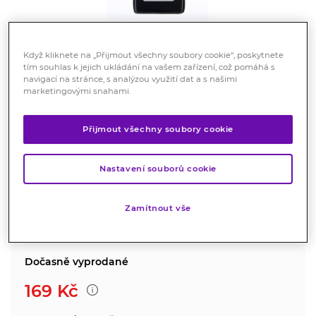
Když kliknete na „Přijmout všechny soubory cookie“, poskytnete
tím souhlas k jejich ukládání na vašem zařízení, což pomáhá s
navigací na stránce, s analýzou využití dat a s našimi
marketingovými snahami.
Maurers Švédské kapky 2,5%
250 ml
Přijmout všechny soubory cookie
Doplněk stravy
Nastavení souborů cookie
Doplněk stravy s obsahem extraktů z 32 bylin.
Značka:
Maurers
Zamítnout vše
Hodnocení
Dočasně vyprodané
169
Kč