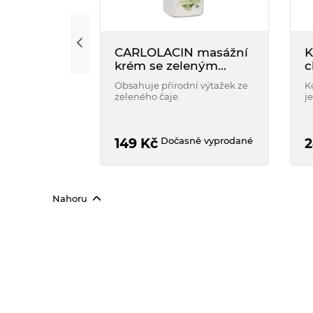
CARLOLACIN masážní
K
krém se zeleným
c
čajem 500 ml
Obsahuje přírodní výtažek ze
K
zeleného čaje.
j
k
z 
c
Dočasně vyprodané
149
Kč
2
Nahoru