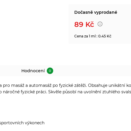
Dočasně vyprodané
89
Kč
Cena za 1 ml : 0.45 Kč
Hodnocení
0
a pro masáž a automasáž po fyzické zátěži. Obsahuje unikátní kom
 náročné fyzické práci. Skvěle působí na uvolnění ztuhlého sval
o sportovních výkonech