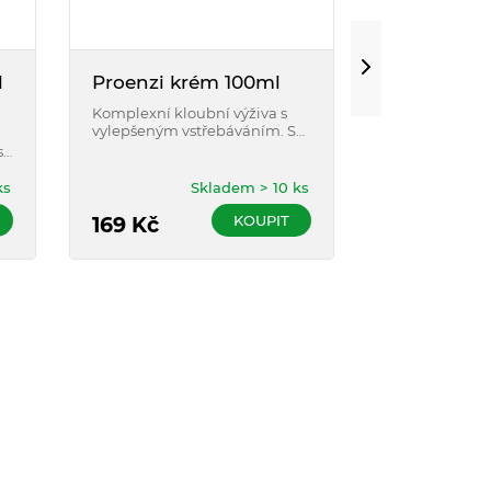
l
Proenzi krém 100ml
Hyalgel m
klouby 25
Komplexní kloubní výživa s
vylepšeným vstřebáváním. S
Přípravek ve 
vitaminem C podporuje
ti
komplexem úč
tvorbu kolagenu pro normální
sestavených s
funkci chrupavky.
péči při obtí
ks
Skladem > 10 ks
aparátem - klo
KOUPIT
169
Kč
svaly a vazy.
189
Kč