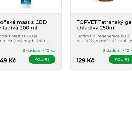
oňská mast s CBD
TOPVET Tatranský ge
hladivá 200 ml
chladivý 250ml
oňská Mast s CBD je
Optimální regenerace svalů
edinečný bylinný balzám,
po zátěži, masáž kůže v oblas
terý obsahuje nejen extrakty
svalů, kloubů a páteře
25 bylin a rostlin, ale i
Skladem > 10 ks
Skladem > 10 
annabidiol CBD.
KOUPIT
KOUPIT
49
Kč
129
Kč