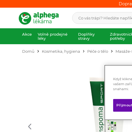
Dopra
Dopra
Akce
Volně prodejné
Doplňky
Zdravotnic
léky
stravy
potřeby
Domů
Kosmetika, hygiena
Péče o tělo
Masáže-
Když klikn
vašem zaří
snahami.
Přijmou