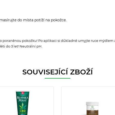
masírujte do místa potíží na pokožce.
 nebo poraněnou pokožku! Po aplikaci si důkladně umyjte ruce mýdlem 
ti do 3 let! Neutrální pH.
SOUVISEJÍCÍ ZBOŽÍ