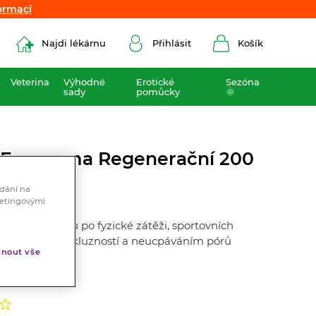
ormací
ormací
Najdi lékárnu
Přihlásit
Košík
Veterina
Výhodné
Erotické
Sezóna
sady
pomůcky
🌞
 Emspoma Regenerační 200
ádání na
ketingovými
 rychlou úlevu po fyzické zátěži, sportovních
 s vynikající skluzností a neucpáváním pórů
nout vše