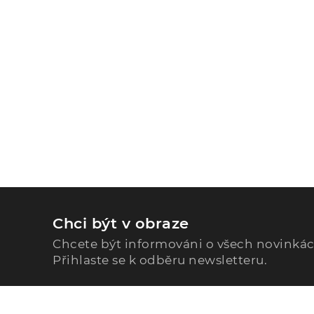
Chci být v obraze
Chcete být informováni o všech novinká
Přihlaste se k odběru newsletteru.