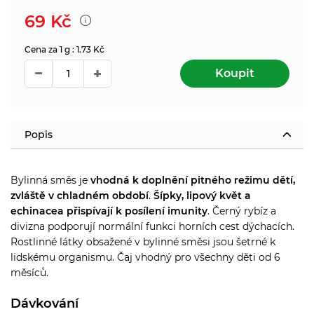
69
Kč
Cena za 1 g : 1.73 Kč
Koupit
Popis
Bylinná směs je
vhodná k doplnění pitného režimu dětí,
zvláště v chladném období
.
Šípky, lipový květ a
echinacea přispívají k posílení imunity
. Černý rybíz a
divizna podporují normální funkci horních cest dýchacích.
Rostlinné látky obsažené v bylinné směsi jsou šetrné k
lidskému organismu. Čaj vhodný pro všechny děti od 6
měsíců.
Dávkování