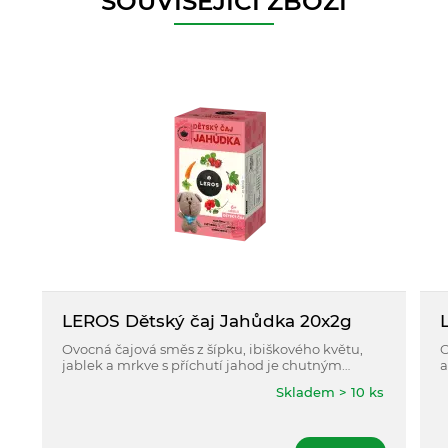
SOUVISEJÍCÍ ZBOŽÍ
LEROS Dětský čaj Jahůdka 20x2g
Ovocná čajová směs z šípku, ibiškového květu,
O
jablek a mrkve s příchutí jahod je chutným
a
doplňkem dětského pitného režimu. V parném
p
Skladem > 10 ks
létě ho můžete vyzkoušet i chlazený.
i