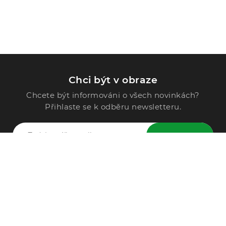
Chci být v obraze
Chcete být informováni o všech novinkách?
Přihlaste se k odběru newsletteru.
ODESLAT
Zavolejte nám
296 567 121
Po - Pá: 9:00 - 15:00
Podle Trati 624/7, 108 00 Praha-10 Malešice, CZ