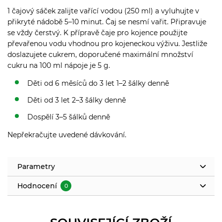
1 čajový sáček zalijte vařící vodou (250 ml) a vyluhujte v
přikryté nádobě 5–10 minut. Čaj se nesmí vařit. Připravuje
se vždy čerstvý. K přípravě čaje pro kojence použijte
převařenou vodu vhodnou pro kojeneckou výživu. Jestliže
doslazujete cukrem, doporučené maximální množství
cukru na 100 ml nápoje je 5 g.
Děti od 6 měsíců do 3 let 1–2 šálky denně
Děti od 3 let 2–3 šálky denně
Dospělí 3–5 šálků denně
Nepřekračujte uvedené dávkování.
Parametry
Hodnocení
0