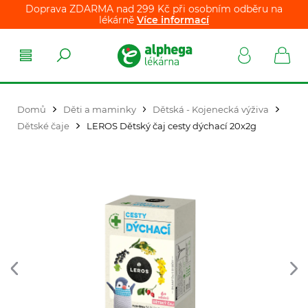
Doprava ZDARMA nad 299 Kč při osobním odběru na
lékárně
Více informací
Domů
Děti a maminky
Dětská - Kojenecká výživa
Dětské čaje
LEROS Dětský čaj cesty dýchací 20x2g