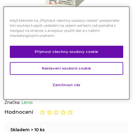
Když kliknete na „Přijmout všechny soubory cookie“, poskytnete
tím souhlas k jejich ukládání na vašem zařízení, což pomáhá s
navigací na stránce, s analýzou využití dat a s našimi
marketingovými snahami.
LEROS Dětský čaj cesty dýchací
20x2g
Přijmout všechny soubory cookie
potraviny
Nastavení souborů cookie
Bylinná směs je vhodná k doplnění pitného režimu dětí,
zvláště v chladném období. Směs přispívajá k posílení
imunity a podporuje normální funkci horních cest
Zamítnout vše
dýchacích.
Značka:
Leros
Hodnocení
Skladem > 10 ks