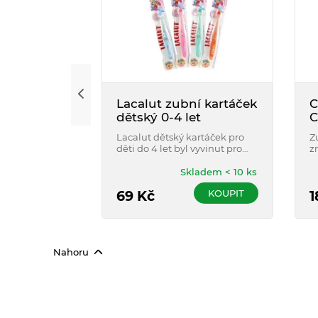
Lacalut zubní kartáček
C
dětský 0-4 let
C
p
Lacalut dětský kartáček pro
Z
děti do 4 let byl vyvinut pro
z
nácvik bezpečné a správné
ci
techniky čištění zubů.
v
Skladem < 10 ks
k
KOUPIT
69
Kč
v
1
Nahoru