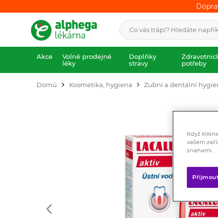
Dopra
Dopra
Akce
Volně prodejné
Doplňky
Zdravotnic
léky
stravy
potřeby
Domů
Kosmetika, hygiena
Zubní a dentální hygi
Když klikn
vašem zaří
snahami.
Přijmou