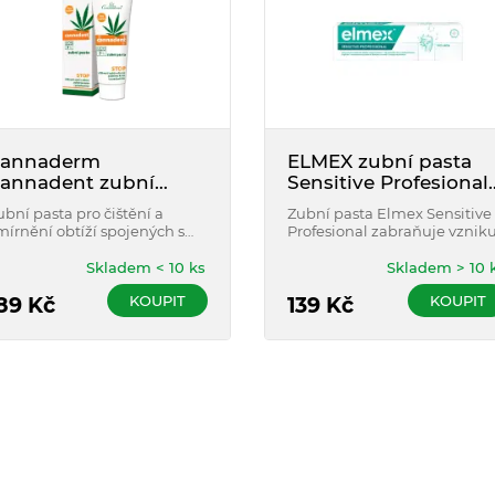
annaderm
ELMEX zubní pasta
annadent zubní
Sensitive Profesional
asta 75g
75 ml
ubní pasta pro čištění a
Zubní pasta Elmex Sensitive
mírnění obtíží spojených s
Profesional zabraňuje vznik
tlivostí zubů a dásní,
bolestivých podnětů a uzaví
ýskytem paradontózy,
dentinové tubuly díky
Skladem < 10 ks
Skladem > 10 
rvácivostí dásní nebo
unikátní technologii Pro-
KOUPIT
KOUPIT
ýskytem aft či otlaků.
89
Kč
Argin™.
139
Kč