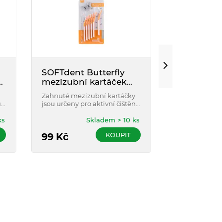
SOFTdent Butterfly
Curaprox 
mezizubní kartáček
regular m
zahnutý XS 6ks
kartáček 5
Zahnuté mezizubní kartáčky
Mezizubní kar
u
jsou určeny pro aktivní čištění
dlouhými a j
rá
mezizubních prostor.
štětinkami - 1,
ks
Skladem > 10 ks
KOUPIT
Doč
99
Kč
149
Kč