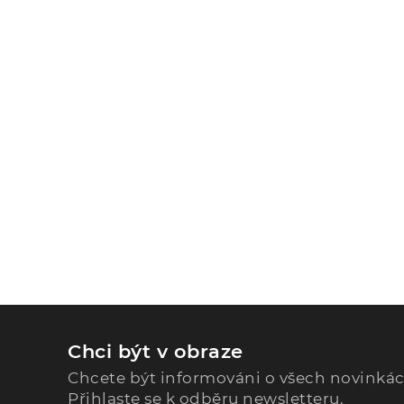
Chci být v obraze
Chcete být informováni o všech novinká
Přihlaste se k odběru newsletteru.