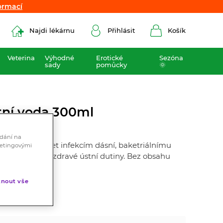
ormací
ormací
Najdi lékárnu
Přihlásit
Košík
Veterina
Výhodné
Erotické
Sezóna
sady
pomůcky
🌞
stní voda 300ml
ádání na
máhá předcházet infekcím dásní, baketriálnímu
ketingovými
ívá k udržení zdravé ústní dutiny. Bez obsahu
nout vše