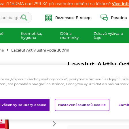
va ZDARMA nad 299 Kč při osobním odběru na lékárně
va ZDARMA nad 299 Kč při osobním odběru na lékárně
Více inf
Více inf
Rezervace E-recept
Poradna
ké
Kosmetika,
Děti a
Zdravá výživa a
hygiena
maminky
čaje
ena
Lacalut Aktiv ústní voda 300ml
Lacalut Aktiv ú
Kosmetika
ete na „Přijmout všechny soubory cookie“, poskytnete tím souhlas k jejich ukl
Lacalut aktiv ústní voda po
zení, což pomáhá s navigací na stránce, s analýzou využití dat a s našimi mar
plaku a zubnímu kazu a přisp
alkoholu.
t všechny soubory cookie
Nastavení souborů cookie
Zamít
Značka:
Lacalut
Hodnocení