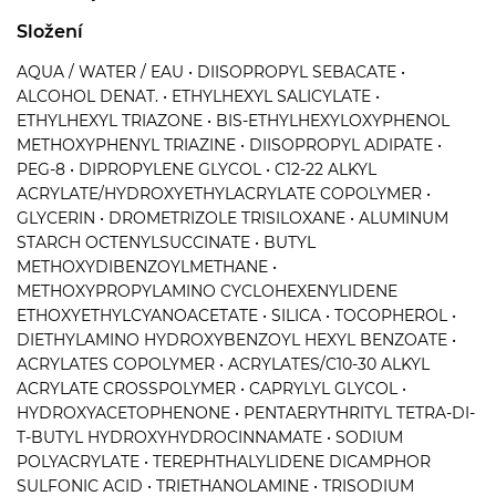
Složení
AQUA / WATER / EAU • DIISOPROPYL SEBACATE •
ALCOHOL DENAT. • ETHYLHEXYL SALICYLATE •
ETHYLHEXYL TRIAZONE • BIS-ETHYLHEXYLOXYPHENOL
METHOXYPHENYL TRIAZINE • DIISOPROPYL ADIPATE •
PEG-8 • DIPROPYLENE GLYCOL • C12-22 ALKYL
ACRYLATE/HYDROXYETHYLACRYLATE COPOLYMER •
GLYCERIN • DROMETRIZOLE TRISILOXANE • ALUMINUM
STARCH OCTENYLSUCCINATE • BUTYL
METHOXYDIBENZOYLMETHANE •
METHOXYPROPYLAMINO CYCLOHEXENYLIDENE
ETHOXYETHYLCYANOACETATE • SILICA • TOCOPHEROL •
DIETHYLAMINO HYDROXYBENZOYL HEXYL BENZOATE •
ACRYLATES COPOLYMER • ACRYLATES/C10-30 ALKYL
ACRYLATE CROSSPOLYMER • CAPRYLYL GLYCOL •
HYDROXYACETOPHENONE • PENTAERYTHRITYL TETRA-DI-
T-BUTYL HYDROXYHYDROCINNAMATE • SODIUM
POLYACRYLATE • TEREPHTHALYLIDENE DICAMPHOR
SULFONIC ACID • TRIETHANOLAMINE • TRISODIUM