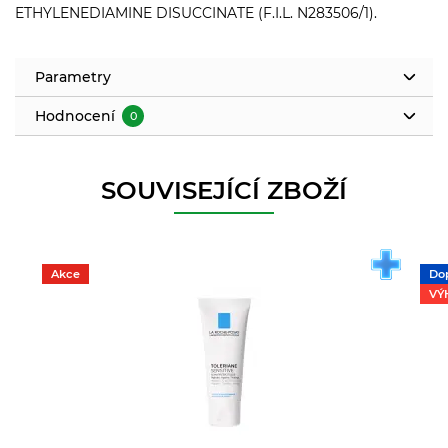
ETHYLENEDIAMINE DISUCCINATE (F.I.L. N283506/1).
Parametry
Hodnocení
0
SOUVISEJÍCÍ ZBOŽÍ
Akce
Do
VÝ