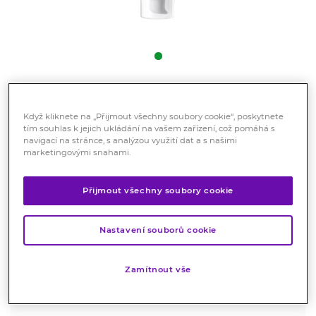
VÝHODNÁ CENA
Když kliknete na „Přijmout všechny soubory cookie“, poskytnete
LA ROCHE-POSAY Anthelios
tím souhlas k jejich ukládání na vašem zařízení, což pomáhá s
krém SPF50+ 50 ml
navigací na stránce, s analýzou využití dat a s našimi
marketingovými snahami.
Kosmetika
Pomáhá předcházet oxidativnímu stresu vzniklému i v
Přijmout všechny soubory cookie
důsledku infračerveného záření A a znečištění.
Značka:
La Roche-Posay
Nastavení souborů cookie
Hodnocení
Zamítnout vše
Skladem > 10 ks