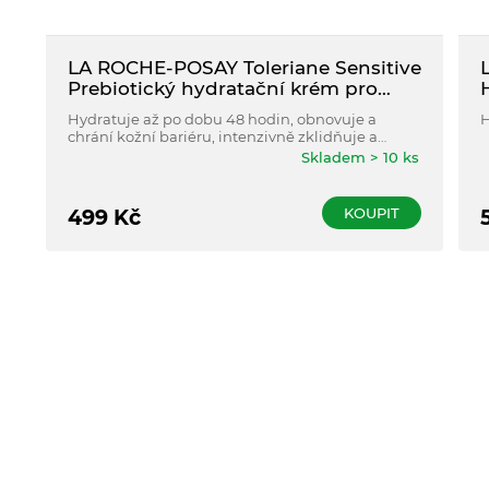
LA ROCHE-POSAY Toleriane Sensitive
Prebiotický hydratační krém pro
zmírnění citlivosti pleti 40 ml
Hydratuje až po dobu 48 hodin, obnovuje a
H
chrání kožní bariéru, intenzivně zklidňuje a
zmírňuje podráždění.
Skladem > 10 ks
KOUPIT
499
Kč