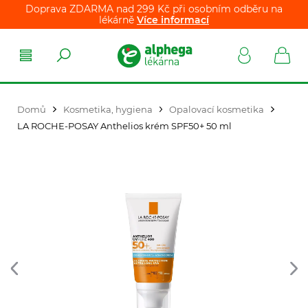
Doprava ZDARMA nad 299 Kč při osobním odběru na
lékárně
Více informací
Domů
Kosmetika, hygiena
Opalovací kosmetika
LA ROCHE-POSAY Anthelios krém SPF50+ 50 ml