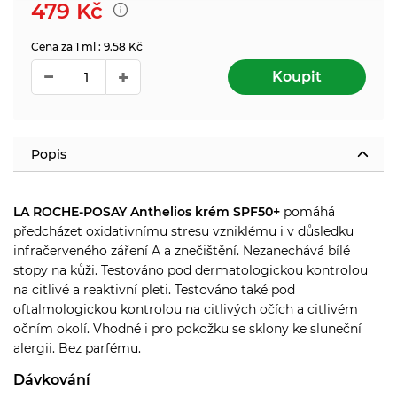
479
Kč
Cena za 1 ml : 9.58 Kč
Koupit
Popis
LA ROCHE-POSAY Anthelios krém SPF50+
pomáhá
předcházet oxidativnímu stresu vzniklému i v důsledku
infračerveného záření A a znečištění. Nezanechává bílé
stopy na kůži. Testováno pod dermatologickou kontrolou
na citlivé a reaktivní pleti. Testováno také pod
oftalmologickou kontrolou na citlivých očích a citlivém
očním okolí. Vhodné i pro pokožku se sklony ke sluneční
alergii. Bez parfému.
Dávkování