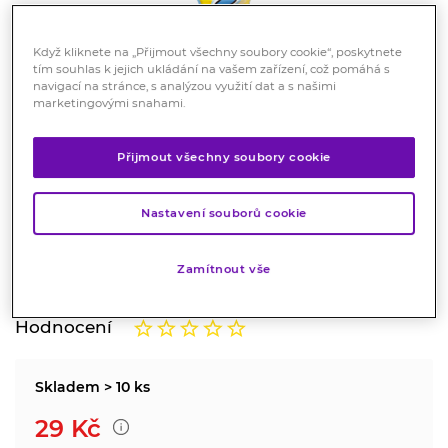
Když kliknete na „Přijmout všechny soubory cookie“, poskytnete
tím souhlas k jejich ukládání na vašem zařízení, což pomáhá s
navigací na stránce, s analýzou využití dat a s našimi
marketingovými snahami.
Kubík Waterrr hruška 0,5 l
Přijmout všechny soubory cookie
Potraviny
Nastavení souborů cookie
Kubík Waterrr je dochucen kapkou ovocné šťávy.
Neobsahuje žádné konzervanty, umělá barviva ani
sladidla.
Zamítnout vše
Značka:
Kubík
Hodnocení
Skladem > 10 ks
29
Kč