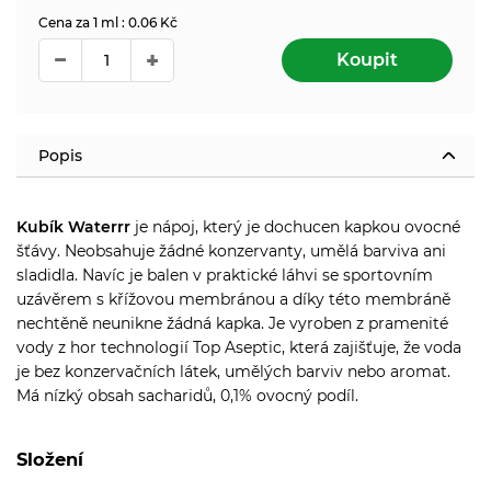
Cena za 1 ml : 0.06 Kč
Koupit
Popis
Kubík Waterrr
je nápoj, který je dochucen kapkou ovocné
šťávy. Neobsahuje žádné konzervanty, umělá barviva ani
sladidla. Navíc je balen v praktické láhvi se sportovním
uzávěrem s křížovou membránou a díky této membráně
nechtěně neunikne žádná kapka. Je vyroben z pramenité
vody z hor technologií Top Aseptic, která zajišťuje, že voda
je bez konzervačních látek, umělých barviv nebo aromat.
Má nízký obsah sacharidů, 0,1% ovocný podíl.
Složení