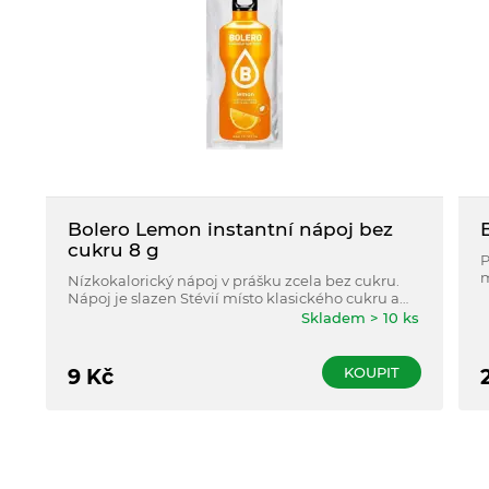
Bolero Lemon instantní nápoj bez
cukru 8 g
P
m
Nízkokalorický nápoj v prášku zcela bez cukru.
l
Nápoj je slazen Stévií místo klasického cukru a
navíc obohacen vitamínem C.
Skladem > 10 ks
KOUPIT
9
Kč