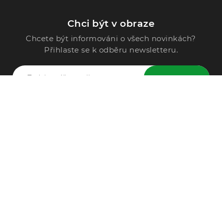
Chci být v obraze
Chcete být informováni o všech novinkách?
Přihlaste se k odběru newsletteru.
ODESLAT
Zavolejte nám
296 567 121
Po - Pá: 9:00 - 15:00
Podle Trati 624/7, 108 00 Praha-10 Malešice, CZ
info@alphega.cz
VŠE O NÁKUPU