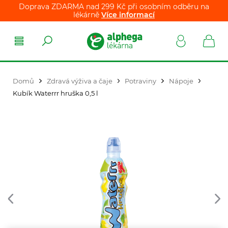
Doprava ZDARMA nad 299 Kč při osobním odběru na
lékárně
Více informací
Domů
Zdravá výživa a čaje
Potraviny
Nápoje
Kubík Waterrr hruška 0,5 l