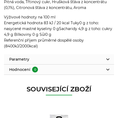
Pitná voda, Třtinový cukr, Hrušková šťáva z koncentrátu
(0,1%), Citronová šťáva z koncentrátu, Aroma
Výživové hodnoty na 100 ml
Energetická hodnota 83 kJ / 20 kcal Tuky0 g z toho:
nasycené mastné kyseliny 0 gSacharidy 4,9 g z toho: cukry
4,9 g Bílkoviny 0 g Sůl0 g
Referenční příjem průměrné dospělé osoby
(8400kJ/2000kcal)
Parametry
Hodnocení
0
SOUVISEJÍCÍ ZBOŽÍ