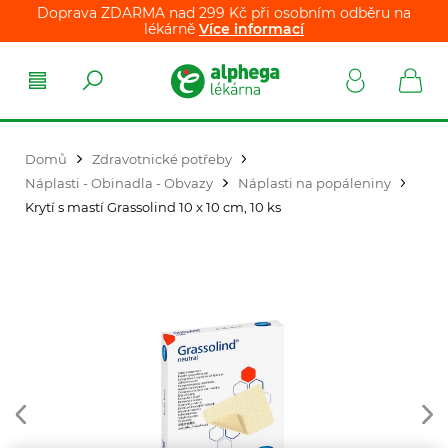
Doprava ZDARMA nad 299 Kč při osobním odběru na
lékárně
Více informací
Domů
Zdravotnické potřeby
Náplasti - Obinadla - Obvazy
Náplasti na popáleniny
Krytí s mastí Grassolind 10 x 10 cm, 10 ks