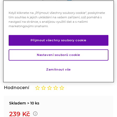
Když kliknete na „Přijmout všechny soubory cookie“, poskytnete
tím souhlas k jejich ukládání na vašem zařízení, což pomáhá s
navigací na stránce, s analýzou využití dat a s našimi
marketingovými snahami.
Přijmout všechny soubory cookie
Krytí s mastí Grassolind 10 x 10
cm, 10 ks
Nastavení souborů cookie
Zdravotnický prostředek
Zamítnout vše
Síťové krytí s mastí na atraumatické ošetřování ran.
Značka:
Hartmann
Hodnocení
Skladem > 10 ks
239
Kč