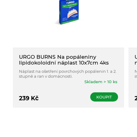
URGO BURNS Na popáleniny
lipidokoloidní náplast 10x7cm 4ks
Náplast na ošetření povrchových popálenin 1. a 2.
N
stupně a ran v domácnosti.
s
Skladem > 10 ks
KOUPIT
239
Kč