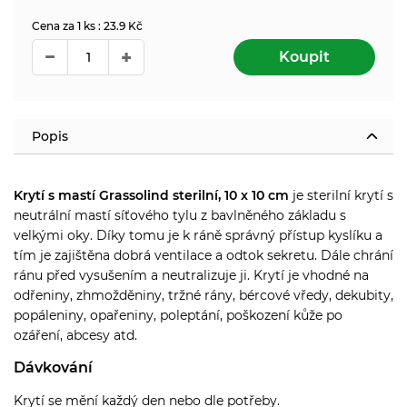
Cena za 1 ks : 23.9 Kč
Koupit
Popis
Krytí s mastí Grassolind sterilní, 10 x 10 cm
je sterilní krytí s
neutrální mastí síťového tylu z bavlněného základu s
velkými oky. Díky tomu je k ráně správný přístup kyslíku a
tím je zajištěna dobrá ventilace a odtok sekretu. Dále chrání
ránu před vysušením a neutralizuje ji. Krytí je vhodné na
odřeniny, zhmožděniny, tržné rány, bércové vředy, dekubity,
popáleniny, opařeniny, poleptání, poškození kůže po
ozáření, abcesy atd.
Dávkování
Krytí se mění každý den nebo dle potřeby.