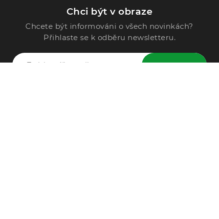
Chci být v obraze
Chcete být informováni o všech novinkách?
Přihlaste se k odběru newsletteru.
ODESLAT
Zavolejte nám
296 567 121
Po - Pá: 9:00 - 15:00
Podle Trati 624/7, 108 00 Praha-10 Malešice, CZ
info@alphega.cz
VŠE O NÁKUPU
Obchodní podmínky