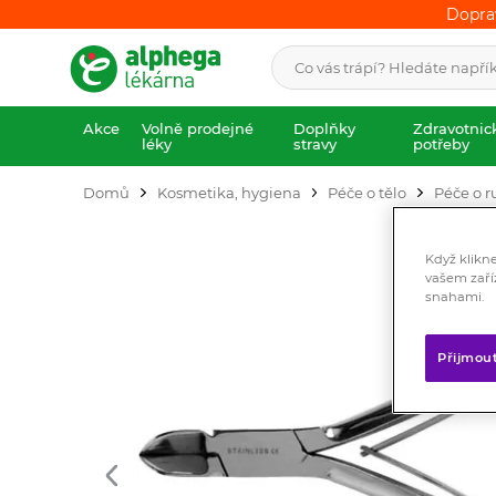
Dopra
Dopra
Akce
Volně prodejné
Doplňky
Zdravotnic
léky
stravy
potřeby
Domů
Kosmetika, hygiena
Péče o tělo
Péče o r
Když klikn
vašem zaří
snahami.
Přijmou