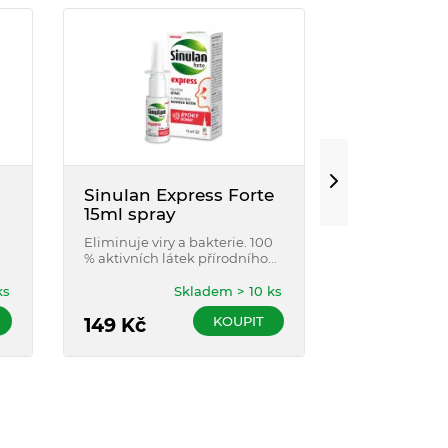
Sinulan Express Forte
Alfasilver 
15ml spray
Na odřeniny, 
další druhy r
Eliminuje viry a bakterie. 100
stříbrem. Chrá
% aktivních látek přírodního
Pomáhá hojení
původu Uvolňuje ucpaný nos
neštípe - jed
a zmírňuje bolest dutin.
ks
Skladem > 10 ks
pomoc ve spre
KOUPIT
149
Kč
339
Kč