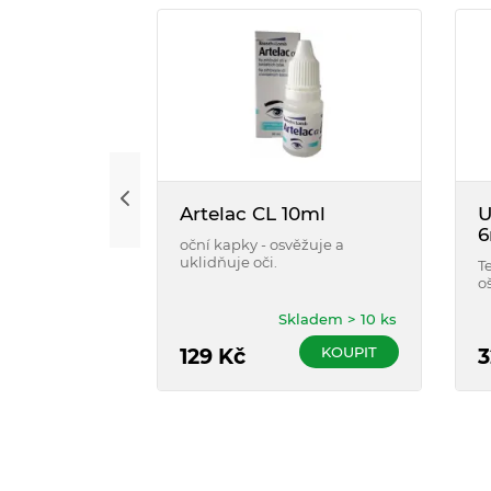
Artelac CL 10ml
U
6
oční kapky - osvěžuje a
uklidňuje oči.
T
o
p
Skladem > 10 ks
KOUPIT
129
Kč
3