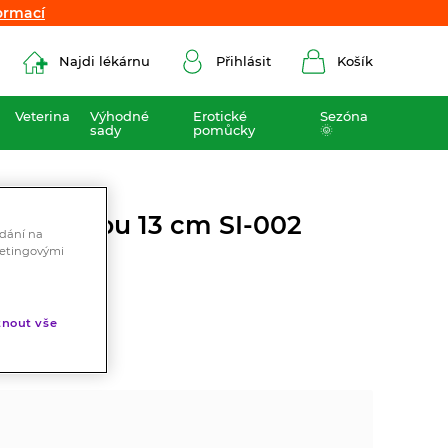
ormací
ormací
Najdi lékárnu
Přihlásit
Košík
Veterina
Výhodné
Erotické
Sezóna
sady
pomůcky
🌞
s pružinou 13 cm SI-002
ádání na
ketingovými
kúru.
nout vše