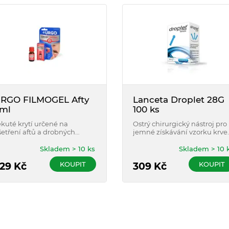
RGO FILMOGEL Afty
Lanceta Droplet 28G
ml
100 ks
ekuté krytí určené na
Ostrý chirurgický nástroj pro
šetření aftů a drobných
jemné získávání vzorku krve.
oranění sliznice dutiny ústní.
Skladem > 10 ks
Skladem > 10 
KOUPIT
KOUPIT
29
Kč
309
Kč