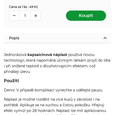
Cena za 1 ks : 49 Kč
Koupit
Popis
Jednorázová
kapsaicinová náplast
používá novou
technologii, která napomáhá účinným látkám projít do těla
i při snížené teplotě s dlouhotrvajícím efektem, což
přinášejí úlevu.
Použití
Denní. V případě komplikací vynechte a udělejte pauzu.
Náplast je možné rozdělit na více kusů v závislost i na
potřebě. Aplikuje se na suchou a čistou pokožku. Hřejivý
efekt vymizí po 28 hodinách. Náplast lze mít aplikovanou