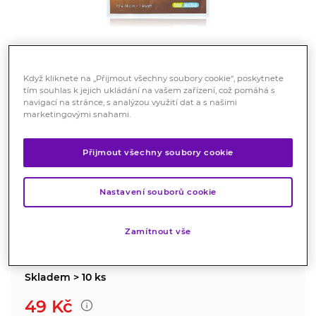
Když kliknete na „Přijmout všechny soubory cookie“, poskytnete
tím souhlas k jejich ukládání na vašem zařízení, což pomáhá s
Kaprona Kapsaicinová
navigací na stránce, s analýzou využití dat a s našimi
marketingovými snahami.
prohřívací náplast 12 x 18 cm
Kosmetika
Přijmout všechny soubory cookie
Prohřívací náplast s kapsaicinem zajistí rychlou úlevu při
svalových a kloubních potížích.
Nastavení souborů cookie
Značka:
Kaprona
Zamítnout vše
Hodnocení
Skladem > 10 ks
49
Kč