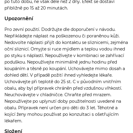
po tuto dobu, ne však déle než 2 dny. Efekt se dostaví
přibližně po 15 až 20 minutách.
Upozornění
Pro zevní použití. Dodržujte dle doporučení v návodu.
Nepřikládejte náplast na poškozenou či poraněnou kůži.
Nedovolte náplasti přijít do kontaktu se sliznicemi, zejména
oční sliznicí. Omyjte si ruce mýdlem a teplou vodou ihned
po styku s náplastí. Nepoužívejte v kombinaci se zahřívací
poduškou. Nepoužívejte minimálně jednu hodinu před
koupáním a těsně po koupání. Uchovávejte mimo dosah a
dohled dětí. V případě požití ihned vyhledejte lékaře.
Uchovávejte při teplotě do 25 st. C v původním vnitřním
obalu, aby byl přípravek chráněn před vzdušnou vlhkostí.
Neuchovávejte v chladničce. Chraňte před mrazem.
Nepoužívejte po uplynutí doby použitelnosti uvedené na
obalu. Přípravek není určen pro děti do 3 let. Těhotné a
kojící ženy mohou používat po konzultaci s ošetřujícím
lékařem.
Složení