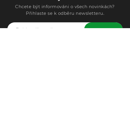
Chcete být informováni o všech novinkách?
Přihlaste se k odběru newsletteru.
ODESLAT
Zavolejte nám
296 567 121
Po - Pá: 9:00 - 15:00
Podle Trati 624/7, 108 00 Praha-10 Malešice, CZ
info@alphega.cz
VŠE O NÁKUPU
Obchodní podmínky
Doprava a platba
Reklamace