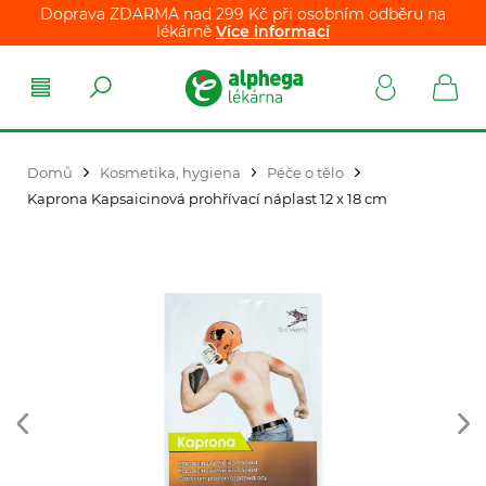
Doprava ZDARMA nad 299 Kč při osobním odběru na
lékárně
Více informací
Domů
Kosmetika, hygiena
Péče o tělo
Kaprona Kapsaicinová prohřívací náplast 12 x 18 cm