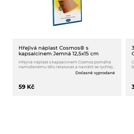
Hřejivá náplast Cosmos® s
kapsaicinem Jemná 12,5x15 cm
Hřejivá náplast s kapsaicinem Cosmos pomáhá
C
namoženému tělu relaxovat a navrátit se rychleji
b
do formy.
Dočasně vyprodané
59
Kč