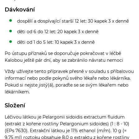
Dávkování
dospělí a dospívající starší 12 let: 30 kapek 3 x denně
děti od 6 do 12 let: 20 kapek 3 x denně
děti od 1 do 5 let: 10 kapek 3 x denně
Po ústupu příznaků se doporučuje pokračovat v léčbě
Kalobou ještě pár dní, aby se zabránilo návratu nemoci
Vždy užívejte tento přípravek přesně v souladu s příbalovou
informací nebo podle pokynů svého lékaře nebo lékárníka.
Pokud si nejste jistý(á), poraďte se se svým lékařem nebo
lékárníkem.
Složení
Léčivou látkou je Pelargonii sidoidis extractum fluidum
(extrakt z kořene rostliny Pelargonium sidoides) (1 : 8 - 10)
(EPs 7630). Extrakční látkou je 11% ethanol (m/m). 10 g (=
9,75 ml) roztoku obsahuje 8,0 g extraktu z kořene rostliny