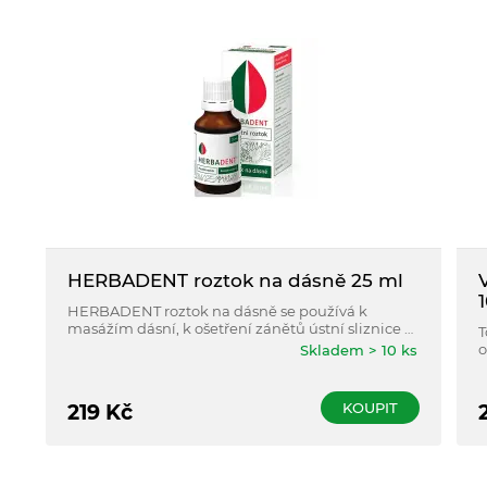
HERBADENT roztok na dásně 25 ml
HERBADENT roztok na dásně se používá k
masážím dásní, k ošetření zánětů ústní sliznice a
T
otlaků pod snímacími zubními náhradami,
o
Skladem > 10 ks
eventuelně i po chirurgických zásazích v ústní
dutině.
KOUPIT
219
Kč