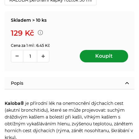
Skladem > 10 ks
129
Kč
Cena za 1 ml : 6.45 Kč
Koupit
Popis
Kaloba®
je přírodní lék na onemocnění dýchacích cest
(akutní bronchitidu), které se může projevovat: suchým
dráždivým kašlem a bolestí při kašli, vlhkým kašlem s
obtížným vykašláváním hlenu, zvýšenou teplotou, zánětem
horních cest dýchacích (rýma, zánět nosohltanu, škrábání v
krku).