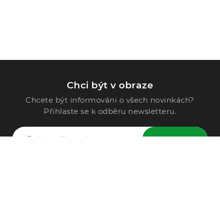
Chci být v obraze
Chcete být informováni o všech novinkách?
Přihlaste se k odběru newsletteru.
ODESLAT
Zavolejte nám
296 567 121
Po - Pá: 9:00 - 15:00