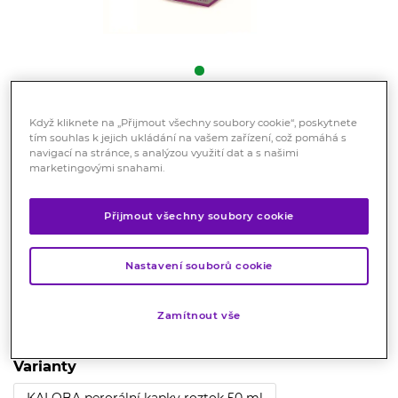
Když kliknete na „Přijmout všechny soubory cookie“, poskytnete
KALOBA perorální kapky 20 ml
tím souhlas k jejich ukládání na vašem zařízení, což pomáhá s
navigací na stránce, s analýzou využití dat a s našimi
Registrovaný léčivý přípravek
marketingovými snahami.
Kaloba® je přírodní lék na onemocnění dýchacích cest
(akutní bronchitidu), které se může projevovat: suchým
Přijmout všechny soubory cookie
dráždivým kašlem a bolestí při kašli, vlhkým kašlem s
obtížným vykašláváním hlenu, zvýšenou teplotou,
Nastavení souborů cookie
zánětem horních cest dýchacích.
Značka:
Kaloba
Zamítnout vše
Hodnocení
Varianty
KALOBA perorální kapky roztok 50 ml