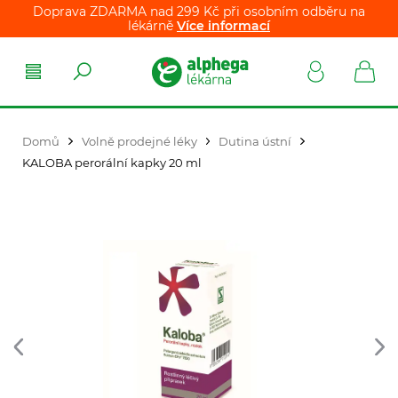
Doprava ZDARMA nad 299 Kč při osobním odběru na
lékárně
Více informací
Domů
Volně prodejné léky
Dutina ústní
KALOBA perorální kapky 20 ml