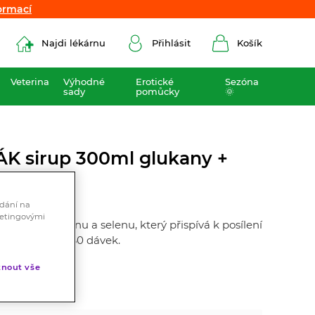
ormací
ormací
Najdi lékárnu
Přihlásit
Košík
Veterina
Výhodné
Erotické
Sezóna
sady
pomůcky
🌞
ÁK sirup 300ml glukany +
ádání na
ketingovými
nů, laktoferinu a selenu, který přispívá k posílení
ňová chuť. Až 60 dávek.
nout vše