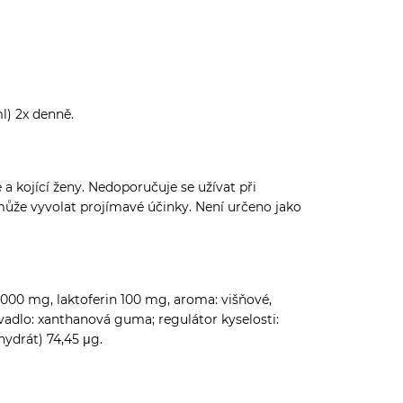
ml) 2x denně.
a kojící ženy. Nedoporučuje se užívat při
ůže vyvolat projímavé účinky. Není určeno jako
 1 000 mg, laktoferin 100 mg, aroma: višňové,
ovadlo: xanthanová guma; regulátor kyselosti:
hydrát) 74,45 μg.