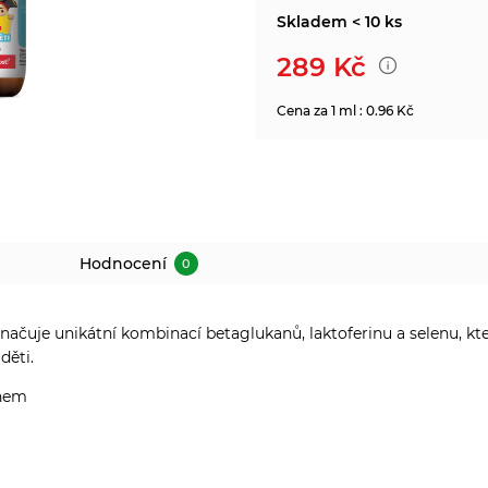
Skladem < 10 ks
289
Kč
Cena za 1 ml : 0.96 Kč
Hodnocení
0
načuje unikátní kombinací betaglukanů, laktoferinu a selenu, kt
děti.
inem