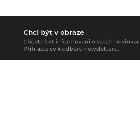
Chci být v obraze
Chcete být informováni o všech novinká
Přihlaste se k odběru newsletteru.
Zavolejte nám
296 567 121
Po - Pá: 9:00 - 15:00
Podle Trati 624/7, 108 00 Praha-10 Malešice, CZ
info@alphega.cz