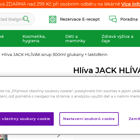
va ZDARMA nad 299 Kč při osobním odběru na lékárně
va ZDARMA nad 299 Kč při osobním odběru na lékárně
Více inf
Více inf
Rezervace E-recept
Poradna
ké
Kosmetika,
Děti a
Zdravá výživa a
hygiena
maminky
čaje
Hlíva JACK HLÍVÁK sirup 300ml glukany + laktoferin
Hlíva JACK HLÍV
laktoferin
Doplněk stravy
ete na „Přijmout všechny soubory cookie“, poskytnete tím souhlas k jejich ukl
zení, což pomáhá s navigací na stránce, s analýzou využití dat a s našimi mar
Unikátní kombinace betagluka
obranyschopnosti. Skvělá viš
Značka:
Imunit
t všechny soubory cookie
Nastavení souborů cookie
Zamít
Hodnocení