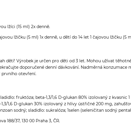
ou lžíci (15 ml) 2x denně.
jovou lžičku (5 ml) 1x denně, u dětí do 14 let 1 čajovou lžičku (5 
dětí! Výrobek je určen pro děti od 3 let. Mohou užívat těhotné 
epřekračujte doporučené denní dávkování. Nadměrná konzumace m
 prvního otevření.
 sladidlo: fruktóza; beta-1,3/1,6 D-glukan 80% izolovaný z kvasnic
ta-1,3/1,6 D-glukan 30% izolovaný z hlívy ústřičné 200 mg, zahušť
nzoan sodný; sladidlo: sukralóza; 1selen (seleničitan sodný penta
va 188/37, 130 00 Praha 3, ČR.