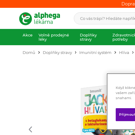
Dopra
Dopra
Akce
Volně prodejné
Doplňky
Zdravotnic
léky
stravy
potřeby
Domů
Doplňky stravy
Imunitní systém
Hlíva
Když klikn
vašem zaří
snahami.
Přijmou