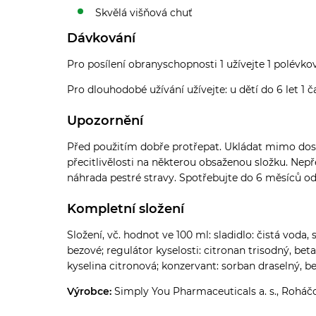
Skvělá višňová chuť
Dávkování
Pro posílení obranyschopnosti 1 užívejte 1 polévkov
Pro dlouhodobé užívání užívejte: u dětí do 6 let 1 ča
Upozornění
Před použitím dobře protřepat. Ukládat mimo dosah 
přecitlivělosti na některou obsaženou složku. N
náhrada pestré stravy. Spotřebujte do 6 měsíců od
Kompletní složení
Složení, vč. hodnot ve 100 ml: sladidlo: čistá voda,
bezové; regulátor kyselosti: citronan trisodný, be
kyselina citronová; konzervant: sorban draselný, be
Výrobce:
Simply You Pharmaceuticals a. s., Roháčo