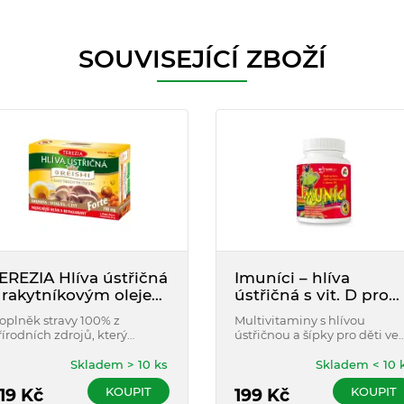
SOUVISEJÍCÍ ZBOŽÍ
EREZIA Hlíva ústřičná
Imuníci – hlíva
 rakytníkovým olejem
ústřičná s vit. D pro
 REISHI FORTE cps.60
děti tbl. 90
oplněk stravy 100% z
Multivitaminy s hlívou
řírodních zdrojů, který
ústřičnou a šípky pro děti ve
ombinuje účinek dvou
formě cucavých tablet s
rospěšných hub a rakytníku
příchutí jahod.
Skladem > 10 ks
Skladem < 10 
ešetlákového. Reishi a
KOUPIT
KOUPIT
akytník podporují imunitu.
19
Kč
199
Kč