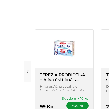
TEREZIA PROBIOTIKA
T
+ hlíva ústřičná s
s
betaglukany FORTE
a
Hlíva ústřičná obsahuje
D
cps.10
širokou škálu látek. Vitamín C
p
přispívá k normální funkci
k
imunitního systému. Rosa
p
Skladem > 10 ks
canina přispívá k normální
ř
KOUPIT
funkci střevního traktu a k
99
Kč
r
2