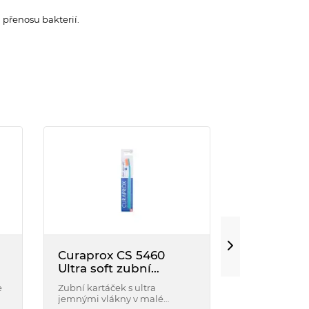
přenosu bakterií.
Curaprox CS 5460
Curaprox 
Ultra soft zubní
blister sin
kartáček 1 ks
jednosvaz
e
Zubní kartáček s ultra
Zubní kartáče
kartáček 1
jemnými vlákny v malé
dočišťování š