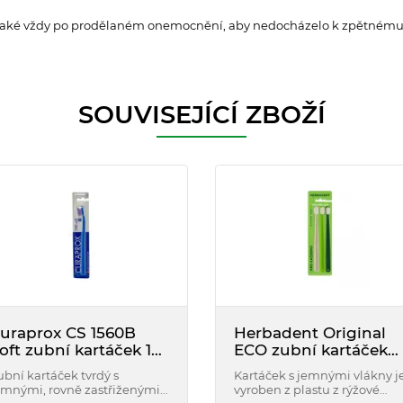
a také vždy po prodělaném onemocnění, aby nedocházelo k zpětnému 
SOUVISEJÍCÍ ZBOŽÍ
uraprox CS 1560B
Herbadent Original
oft zubní kartáček 1
ECO zubní kartáček
s
jemný 3 ks
ubní kartáček tvrdý s
Kartáček s jemnými vlákny j
emnými, rovně zastřiženými
vyroben z plastu z rýžové