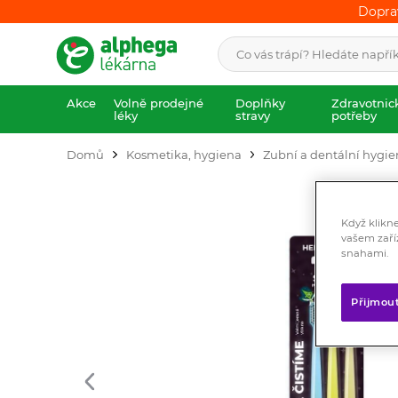
Dopra
Dopra
Akce
Volně prodejné
Doplňky
Zdravotnic
léky
stravy
potřeby
Domů
Kosmetika, hygiena
Zubní a dentální hygi
Když klikn
vašem zaří
snahami.
Přijmou