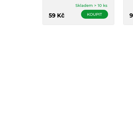
čištění zubů a dásní.
C
Skladem > 10 ks
KOUPIT
59
Kč
9