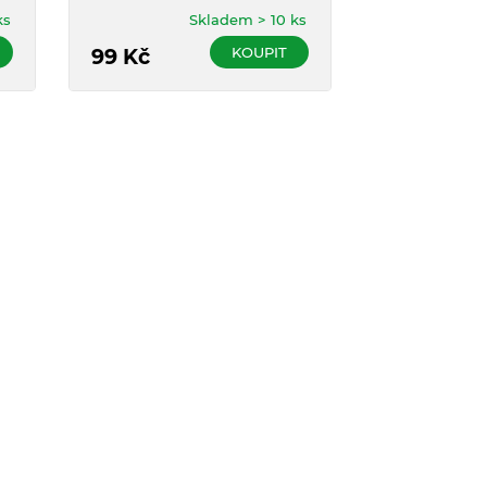
hlavičce.
přístupných m
ks
Skladem > 10 ks
KOUPIT
99
Kč
109
Kč