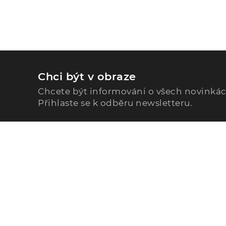
Chci být v obraze
Chcete být informováni o všech novinká
Přihlaste se k odběru newsletteru.
Zavolejte nám
296 567 121
Po - Pá: 9:00 - 15:00
Podle Trati 624/7, 108 00 Praha-10 Malešice, CZ
info@alphega.cz