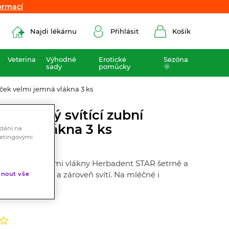
ormací
ormací
Najdi lékárnu
Přihlásit
Košík
Veterina
Výhodné
Erotické
Sezóna
sady
pomůcky
🌞
ček velmi jemná vlákna 3 ks
dětský svítící zubní
jemná vlákna 3 ks
ádání na
ketingovými
ek s velmi jemnými vlákny Herbadent STAR šetrně a
zubního plaku a zároveň svítí. Na mléčné i
nout vše