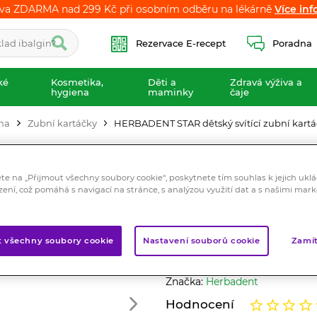
va ZDARMA nad 299 Kč při osobním odběru na lékárně
va ZDARMA nad 299 Kč při osobním odběru na lékárně
Více inf
Více inf
Rezervace E-recept
Poradna
ké
Kosmetika,
Děti a
Zdravá výživa a
hygiena
maminky
čaje
ena
Zubní kartáčky
HERBADENT STAR dětský svítící zubní kartá
HERBADENT STAR 
kartáček velmi 
ete na „Přijmout všechny soubory cookie“, poskytnete tím souhlas k jejich ukl
zení, což pomáhá s navigací na stránce, s analýzou využití dat a s našimi mar
Kosmetika
Dětský svítící zubní kartáč
efektivně odstraňuje nánosy 
t všechny soubory cookie
Nastavení souborů cookie
Zamít
smíšené zuby.
Značka:
Herbadent
Hodnocení