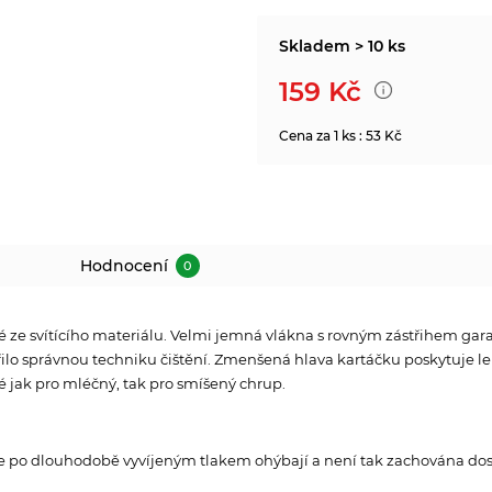
Skladem > 10 ks
159
Kč
Cena za 1 ks : 53 Kč
Hodnocení
0
 ze svítícího materiálu. Velmi jemná vlákna s rovným zástřihem gara
lo správnou techniku čištění. Zmenšená hlava kartáčku poskytuje lep
é jak pro mléčný, tak pro smíšený chrup.
se po dlouhodobě vyvíjeným tlakem ohýbají a není tak zachována dos