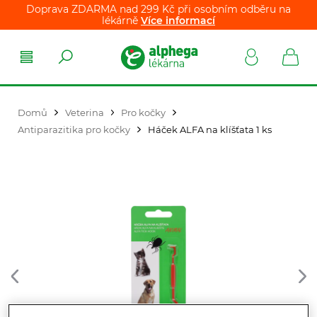
Doprava ZDARMA nad 299 Kč při osobním odběru na
lékárně
Více informací
Domů
Veterina
Pro kočky
Antiparazitika pro kočky
Háček ALFA na klíšťata 1 ks