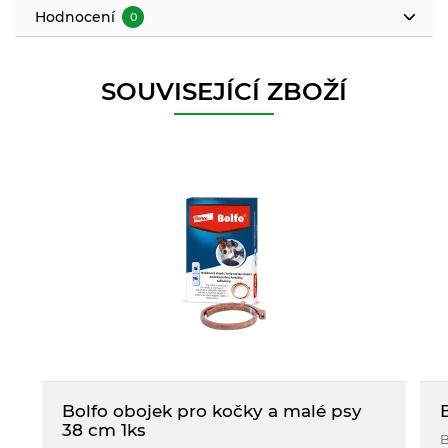
Hodnocení
0
SOUVISEJÍCÍ ZBOŽÍ
Bolfo obojek pro kočky a malé psy
38 cm 1ks
B