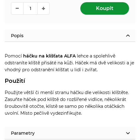
Koupit
Popis
Pomocí
háčku na klíšťata ALFA
lehce a spolehlivě
odstraníte klíště přisáté na kůži. Háček má dvě velikosti a je
vhodný pro odstranění klíšťat u lidí i zvířat.
Použití
Použijte větší či menší stranu háčku dle velikosti klíštěte.
Zasuňte háček pod klíště do rozšířené vidlice, několikrát
šroubovitě otočte, klístě se samo po několika otáčkách
uvolní. Místo pečlivě vydezinfikujte.
Parametry