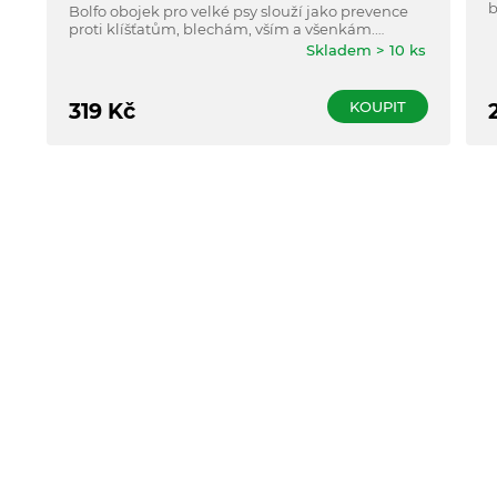
b
Bolfo obojek pro velké psy slouží jako prevence
proti klíšťatům, blechám, vším a všenkám.
Velikost 38 cm.
Skladem > 10 ks
KOUPIT
319
Kč