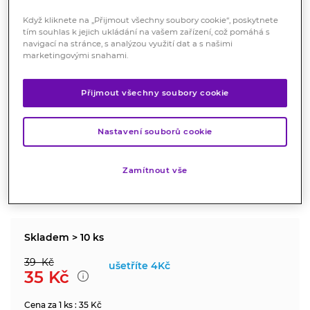
Když kliknete na „Přijmout všechny soubory cookie“, poskytnete
tím souhlas k jejich ukládání na vašem zařízení, což pomáhá s
navigací na stránce, s analýzou využití dat a s našimi
marketingovými snahami.
Přijmout všechny soubory cookie
Háček ALFA na klíšťata 1 ks
Kosmetika
Nastavení souborů cookie
Pomůcka k bezpečnému odstranění přisátého klíštěte.
Zamítnout vše
Značka:
Alfa Vita
Hodnocení
Skladem > 10 ks
39
Kč
ušetříte
4Kč
35
Kč
Cena za 1 ks : 35 Kč