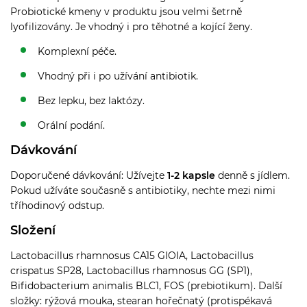
Probiotické kmeny v produktu jsou velmi šetrně
lyofilizovány. Je vhodný i pro těhotné a kojící ženy.
Komplexní péče.
Vhodný při i po užívání antibiotik.
Bez lepku, bez laktózy.
Orální podání.
Dávkování
Doporučené dávkování: Užívejte
1-2 kapsle
denně s jídlem.
Pokud užíváte současně s antibiotiky, nechte mezi nimi
tříhodinový odstup.
Složení
Lactobacillus rhamnosus CA15 GIOIA, Lactobacillus
crispatus SP28, Lactobacillus rhamnosus GG (SP1),
Bifidobacterium animalis BLC1, FOS (prebiotikum). Další
složky: rýžová mouka, stearan hořečnatý (protispékavá