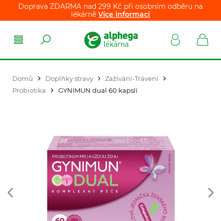
Doprava ZDARMA nad 299 Kč při osobním odběru na
lékárně
Více informací
Domů
Doplňky stravy
Zažívání-Trávení
Probiotika
GYNIMUN dual 60 kapslí