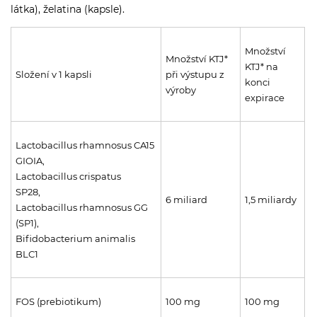
látka), želatina (kapsle).
Množství
Množství KTJ*
KTJ* na
Složení v 1 kapsli
při výstupu z
konci
výroby
expirace
Lactobacillus rhamnosus CA15
GIOIA,
Lactobacillus crispatus
SP28,
6 miliard
1,5 miliardy
Lactobacillus rhamnosus GG
(SP1),
Bifidobacterium animalis
BLC1
FOS (prebiotikum)
100 mg
100 mg