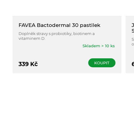
FAVEA Bactodermal 30 pastilek
Doplněk stravy s probiotiky, biotinem a
vitaminem D.
S
o
Skladem > 10 ks
v
k
KOUPIT
339
Kč