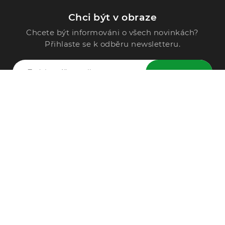
Chci být v obraze
Chcete být informováni o všech novinkách?
Přihlaste se k odběru newsletteru.
ODESLAT
Zavolejte nám
296 567 121
Po - Pá: 9:00 - 15:00
Podle Trati 624/7, 108 00 Praha-10 Malešice, CZ
info@alphega.cz
VŠE O NÁKUPU
Obchodní podmínky