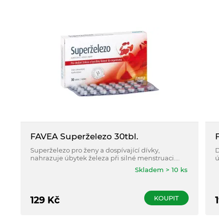
FAVEA Superželezo 30tbl.
Superželezo pro ženy a dospívající dívky,
D
nahrazuje úbytek železa při silné menstruaci.
ú
Také pro těhotné ženy, sportovce, vegetariány,
h
Skladem > 10 ks
dárce krve a plazmy.
KOUPIT
129
Kč