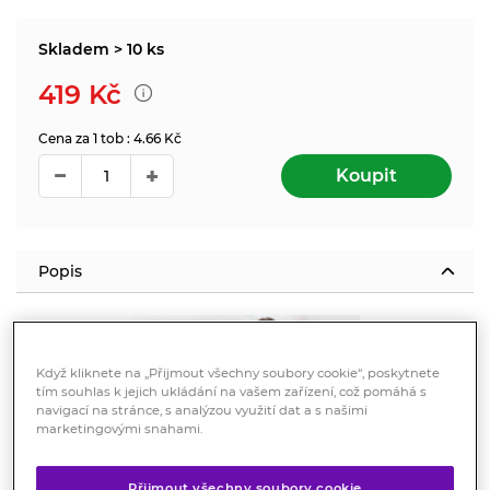
Skladem > 10 ks
419
Kč
Cena za 1 tob : 4.66 Kč
Koupit
Popis
Když kliknete na „Přijmout všechny soubory cookie“, poskytnete
tím souhlas k jejich ukládání na vašem zařízení, což pomáhá s
navigací na stránce, s analýzou využití dat a s našimi
marketingovými snahami.
FytoFEM PMX
je
přípravek s
Přijmout všechny soubory cookie