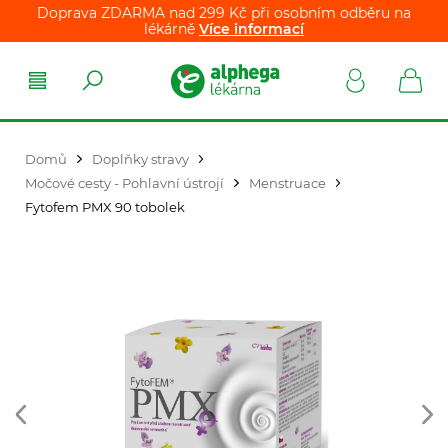
Doprava ZDARMA nad 299 Kč při osobním odběru na
lékárně
Více informací
Domů
Doplňky stravy
Močové cesty - Pohlavní ústrojí
Menstruace
Fytofem PMX 90 tobolek