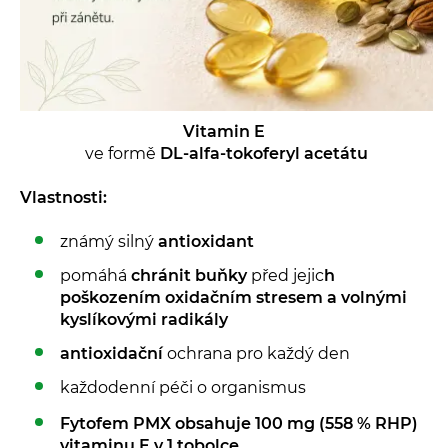
Vitamin E
ve formě
DL-alfa-tokoferyl acetátu
Vlastnosti:
známý silný
antioxidant
pomáhá
chránit buňky
před jejic
h
poškozením oxidačním stresem a volnými
kyslíkovými radikály
antioxidační
ochrana pro každý den
každodenní péči o organismus
Fytofem PMX obsahuje 100 mg (558 % RHP)
vitaminu E v 1 tobolce