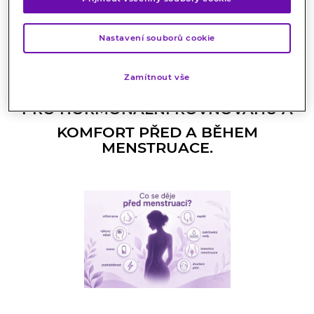
unikátní kombinací
4
aktivních
látek
Nastavení souborů cookie
PRO ÚLEVU PŘI MENSTRUAČNÍM
Zamítnout vše
SYNDROMU,
PRO HORMONÁLNÍ ROVNOVÁHU A
KOMFORT PŘED A BĚHEM
MENSTRUACE.