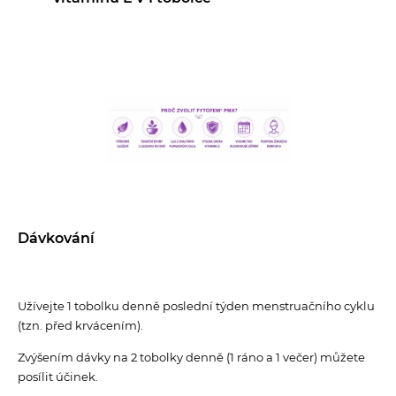
Dávkování
Užívejte 1 tobolku denně p
oslední týden menstruačního cyklu
(tzn. před krvácením).
Zvýšením dávky na 2 tobolky denně (1 ráno a 1 večer) můžete
posílit účinek.