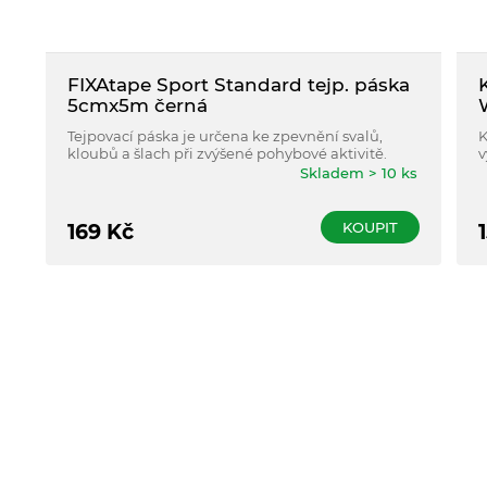
FIXAtape Sport Standard tejp. páska
5cmx5m černá
Tejpovací páska je určena ke zpevnění svalů,
K
kloubů a šlach při zvýšené pohybové aktivitě.
v
p
Skladem > 10 ks
M
f
KOUPIT
169
Kč