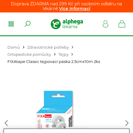
Doprava ZDARMA nad 299 Kč při osobním odběru na
lékárně
Více informací
Domů
Zdravotnické potřeby
Ortopedické pomůcky
Tejpy
FIXAtape Classic tejpovací páska 2.5cmx10m 2ks