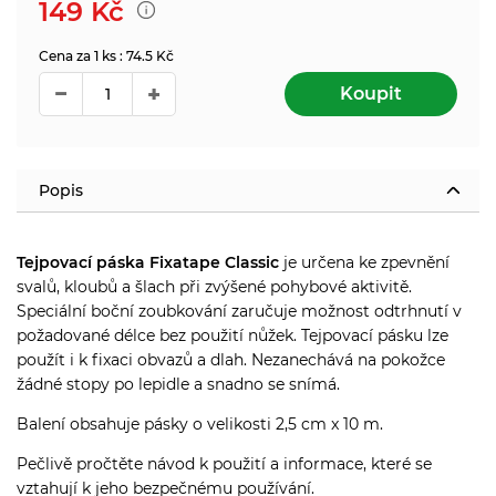
149
Kč
Cena za 1 ks : 74.5 Kč
Koupit
Popis
Tejpovací páska Fixatape Classic
je určena ke zpevnění
svalů, kloubů a šlach při zvýšené pohybové aktivitě.
Speciální boční zoubkování zaručuje možnost odtrhnutí v
požadované délce bez použití nůžek. Tejpovací pásku lze
použít i k fixaci obvazů a dlah. Nezanechává na pokožce
žádné stopy po lepidle a snadno se snímá.
Balení obsahuje pásky o velikosti 2,5 cm x 10 m.
Pečlivě pročtěte návod k použití a informace, které se
vztahují k jeho bezpečnému používání.