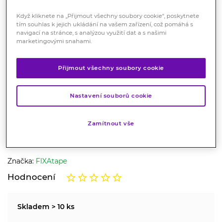
Když kliknete na „Přijmout všechny soubory cookie“, poskytnete
tím souhlas k jejich ukládání na vašem zařízení, což pomáhá s
navigací na stránce, s analýzou využití dat a s našimi
marketingovými snahami.
Přijmout všechny soubory cookie
FIXAtape Classic tejpovací
Nastavení souborů cookie
páska 2.5cmx10m 2ks
Zdravotnický prostředek
Zamítnout vše
Tejpovací páska Fixatape Classic je určena ke zpevnění
svalů, kloubů a šlach při zvýšené pohybové aktivitě.
Značka:
FIXAtape
Hodnocení
Skladem > 10 ks