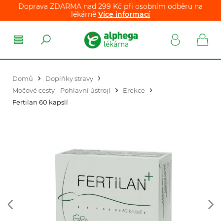
Doprava ZDARMA nad 299 Kč při osobním odběru na
lékárně
Více informací
Domů
Doplňky stravy
Močové cesty - Pohlavní ústrojí
Erekce
Fertilan 60 kapslí