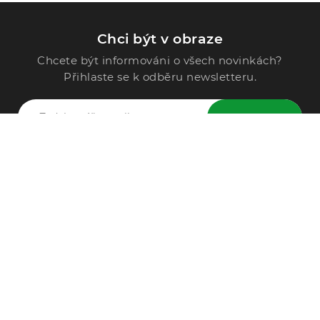
Chci být v obraze
Chcete být informováni o všech novinkách?
Přihlaste se k odběru newsletteru.
ODESLAT
Zavolejte nám
296 567 121
Po - Pá: 9:00 - 15:00
Podle Trati 624/7, 108 00 Praha-10 Malešice, CZ
info@alphega.cz
VŠE O NÁKUPU