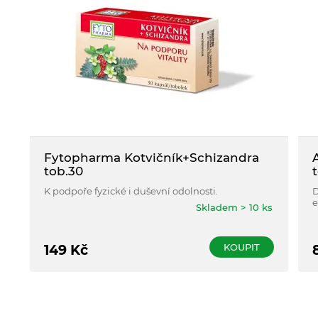
Fytopharma Kotvičník+Schizandra
tob.30
K podpoře fyzické i duševní odolnosti.
D
e
Skladem > 10 ks
p
s
KOUPIT
149
Kč