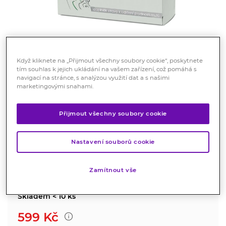
Když kliknete na „Přijmout všechny soubory cookie“, poskytnete
tím souhlas k jejich ukládání na vašem zařízení, což pomáhá s
navigací na stránce, s analýzou využití dat a s našimi
Fertilan 60 kapslí
marketingovými snahami.
Doplněk stravy
Přijmout všechny soubory cookie
Pro muže k udržení plodnosti. Díky svému složení má
velice pozitivní vliv na tvorbu spermií.
Nastavení souborů cookie
Značka:
Fertilan
Hodnocení
Zamítnout vše
Skladem < 10 ks
599
Kč