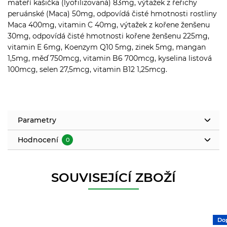
mateří kašička (lyofilizovaná) 83mg, výtažek z řeřichy
peruánské (Maca) 50mg, odpovídá čisté hmotnosti rostliny
Maca 400mg, vitamin C 40mg, výtažek z kořene ženšenu
30mg, odpovídá čisté hmotnosti kořene ženšenu 225mg,
vitamin E 6mg, Koenzym Q10 5mg, zinek 5mg, mangan
1,5mg, měď 750mcg, vitamin B6 700mcg, kyselina listová
100mcg, selen 27,5mcg, vitamin B12 1,25mcg.
Parametry
Hodnocení
0
SOUVISEJÍCÍ ZBOŽÍ
Do