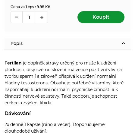
Cena za 1 cps : 9.98 Kč
Koupit
Popis
Fertilan
je doplněk stravy určený pro muže k udržení
plodnosti, díky svému složení má velice pozitivní vliv na
tvorbu spermií a z
ároveň přispívá k udržení normální
hladiny testosteronu. Obsahuje potřebné vitamíny, které
napomáhají k udržení normální psychické činnosti a k
činnosti nervové soustavy. Také podporuje schopnost
erekce a zvýšení libida.
Dávkování
2x denně 1 kapsle (ráno a večer).
Doporučujeme
dlouhodobé užívání.