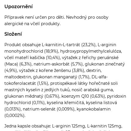
Upozornění
Přípravek není určen pro děti. Nevhodný pro osoby
alergické na včelí produkty.
Složení
Produkt obsahuje L-karnitin-L-tartrát (23,2%), L-arginin
monohydrochlorid (18,9%), hydroxypropylmethylcelulóza,
včelí mateří kašička (10,4%), výtažek z řeřichy peruánské
(Maca) (6,3%), natrium-askorbát (5,7%), glukonan zinečnatý
(4,9%), výtažek z kořene ženšenu (3,8%), dextrin,
maltodextrin, glukonan manganatý (1,7%), DL-alfa-
tokoferolacetát (1,5%), protispékavé látky hořečnaté soli
mastných kyselin z jedlých tuků, nosič arabská guma,
glukonan mědnatý (0,67%), koenzym Q10 (0,63%), pyridoxin
hydrochlorid (0,11%), kyselina křemičitá, kyselina listová
(0,013%), natrium-selenát (0,009%), kyanokobalamin
(0,0002%).
Jedna kapsle obsahuje: L-arginin 125mg, L-karnitin 125mg,